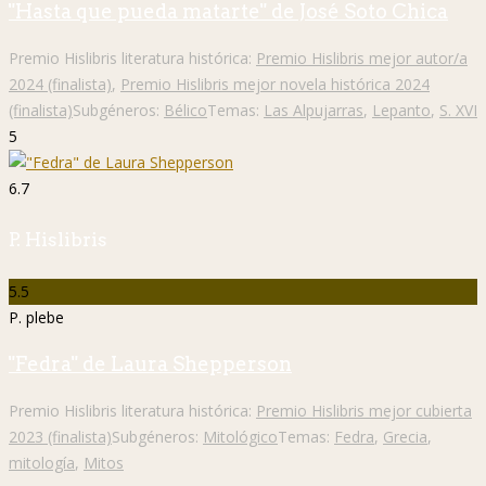
"Hasta que pueda matarte" de José Soto Chica
Premio Hislibris literatura histórica:
Premio Hislibris mejor autor/a
2024 (finalista)
,
Premio Hislibris mejor novela histórica 2024
(finalista)
Subgéneros:
Bélico
Temas:
Las Alpujarras
,
Lepanto
,
S. XVI
5
6.7
P. Hislibris
5.5
P. plebe
"Fedra" de Laura Shepperson
Premio Hislibris literatura histórica:
Premio Hislibris mejor cubierta
2023 (finalista)
Subgéneros:
Mitológico
Temas:
Fedra
,
Grecia
,
mitología
,
Mitos