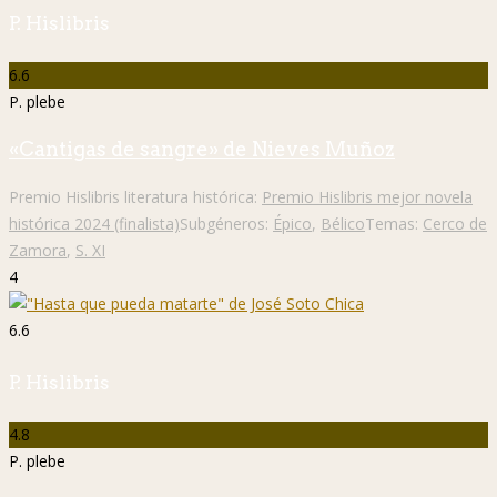
P. Hislibris
6.6
P. plebe
«Cantigas de sangre» de Nieves Muñoz
Premio Hislibris literatura histórica:
Premio Hislibris mejor novela
histórica 2024 (finalista)
Subgéneros:
Épico
,
Bélico
Temas:
Cerco de
Zamora
,
S. XI
4
6.6
P. Hislibris
4.8
P. plebe