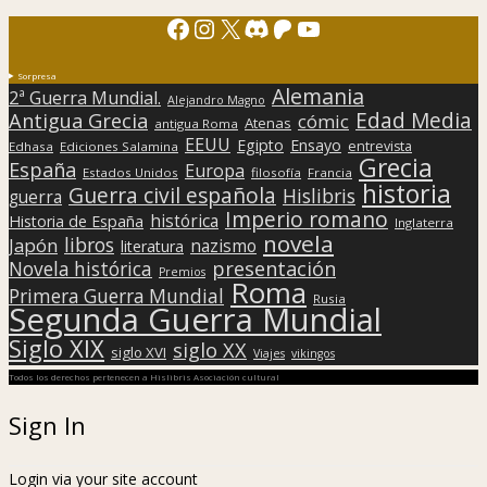
Facebook
Instagram
X
Discord
Patreon
YouTube
Sorpresa
Alemania
2ª Guerra Mundial.
Alejandro Magno
Edad Media
Antigua Grecia
cómic
Atenas
antigua Roma
EEUU
Egipto
Ensayo
entrevista
Edhasa
Ediciones Salamina
Grecia
España
Europa
Estados Unidos
filosofía
Francia
historia
Guerra civil española
Hislibris
guerra
Imperio romano
histórica
Historia de España
Inglaterra
novela
libros
Japón
nazismo
literatura
presentación
Novela histórica
Premios
Roma
Primera Guerra Mundial
Rusia
Segunda Guerra Mundial
Siglo XIX
siglo XX
siglo XVI
Viajes
vikingos
Todos los derechos pertenecen a Hislibris Asociación cultural
Sign In
Login via your site account