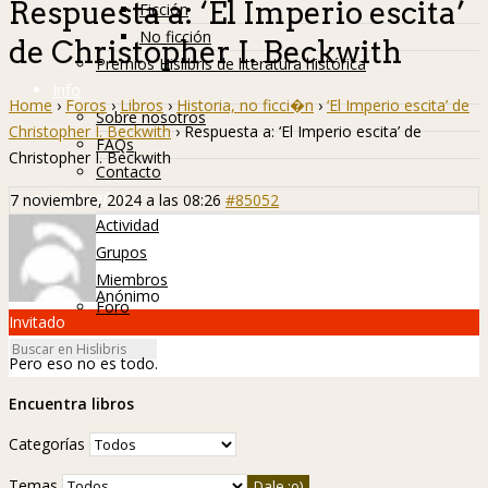
Respuesta a: ‘El Imperio escita’
Ficción
No ficción
de Christopher I. Beckwith
Premios Hislibris de literatura histórica
Info
Home
›
Foros
›
Libros
›
Historia, no ficci�n
›
‘El Imperio escita’ de
Sobre nosotros
Christopher I. Beckwith
›
Respuesta a: ‘El Imperio escita’ de
FAQs
Christopher I. Beckwith
Contacto
Hislibreños
7 noviembre, 2024 a las 08:26
#85052
Actividad
Grupos
Miembros
Anónimo
Foro
Invitado
Pero eso no es todo.
Encuentra libros
Categorías
Temas