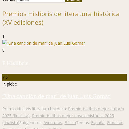
Premios Hislibris de literatura histórica
(XV ediciones)
1
8
P. Hislibris
7.5
P. plebe
“Una canción de mar” de Juan Luis Gomar
Premio Hislibris literatura histórica:
Premio Hislibris mejor autor/a
2025 (finalista)
,
Premio Hislibris mejor novela histórica 2025
(finalista)
Subgéneros:
Aventuras
,
Bélico
Temas:
España
,
Gibraltar
,