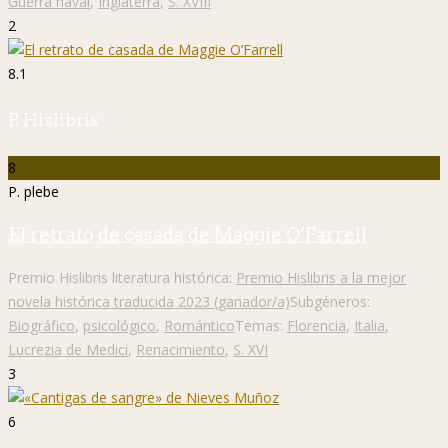
Guerra naval
,
Inglaterra
,
S. XVIII
2
8.1
P. Hislibris
8
P. plebe
El retrato de casada de Maggie O’Farrell
Premio Hislibris literatura histórica:
Premio Hislibris a la mejor
novela histórica traducida 2023 (ganador/a)
Subgéneros:
Biográfico
,
psicológico
,
Romántico
Temas:
Florencia
,
Italia
,
Lucrezia de Medici
,
Renacimiento
,
S. XVI
3
6