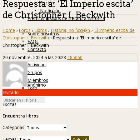
Respuesta a: ‘El Imperio escita’
Ficción
No ficción
de Christopher I. Beckwith
Premios Hislibris de literatura histórica
Info
Home
›
Foros
›
Libros
›
Historia, no ficci�n
›
‘El Imperio escita’ de
Sobre nosotros
Christopher I. Beckwith
›
Respuesta a: ‘El Imperio escita’ de
FAQs
Christopher I. Beckwith
Contacto
Hislibreños
20 noviembre, 2024 a las 20:28
#85060
Actividad
Grupos
Miembros
Anónimo
Foro
Invitado
Escitas
Encuentra libros
Categorías
Temas