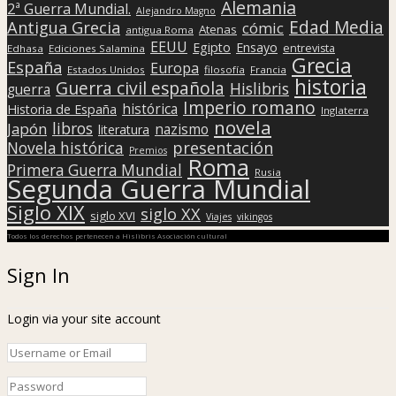
Alemania
2ª Guerra Mundial.
Alejandro Magno
Edad Media
Antigua Grecia
cómic
Atenas
antigua Roma
EEUU
Egipto
Ensayo
entrevista
Edhasa
Ediciones Salamina
Grecia
España
Europa
Estados Unidos
filosofía
Francia
historia
Guerra civil española
Hislibris
guerra
Imperio romano
histórica
Historia de España
Inglaterra
novela
libros
Japón
nazismo
literatura
presentación
Novela histórica
Premios
Roma
Primera Guerra Mundial
Rusia
Segunda Guerra Mundial
Siglo XIX
siglo XX
siglo XVI
Viajes
vikingos
Todos los derechos pertenecen a Hislibris Asociación cultural
Sign In
Login via your site account