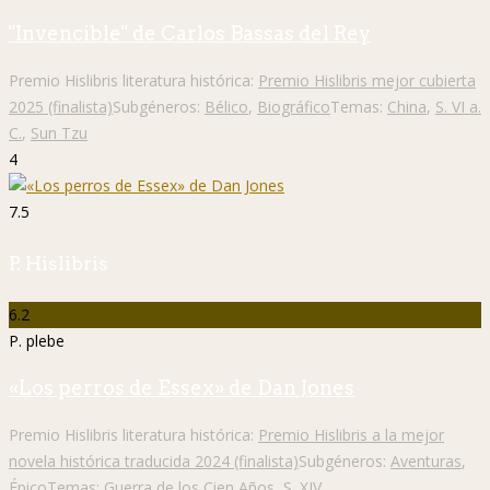
"Invencible" de Carlos Bassas del Rey
Premio Hislibris literatura histórica:
Premio Hislibris mejor cubierta
2025 (finalista)
Subgéneros:
Bélico
,
Biográfico
Temas:
China
,
S. VI a.
C.
,
Sun Tzu
4
7.5
P. Hislibris
6.2
P. plebe
«Los perros de Essex» de Dan Jones
Premio Hislibris literatura histórica:
Premio Hislibris a la mejor
novela histórica traducida 2024 (finalista)
Subgéneros:
Aventuras
,
Épico
Temas:
Guerra de los Cien Años
,
S. XIV