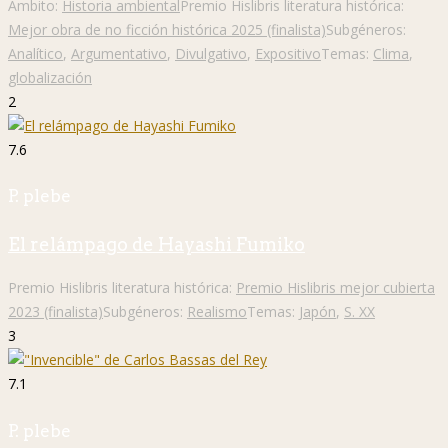
Ámbito:
Historia ambiental
Premio Hislibris literatura histórica:
Mejor obra de no ficción histórica 2025 (finalista)
Subgéneros:
Analítico
,
Argumentativo
,
Divulgativo
,
Expositivo
Temas:
Clima
,
globalización
2
7.6
P. plebe
El relámpago de Hayashi Fumiko
Premio Hislibris literatura histórica:
Premio Hislibris mejor cubierta
2023 (finalista)
Subgéneros:
Realismo
Temas:
Japón
,
S. XX
3
7.1
P. plebe