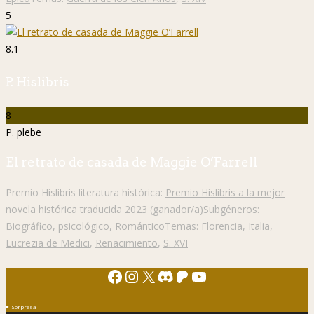
5
8.1
P. Hislibris
8
P. plebe
El retrato de casada de Maggie O’Farrell
Premio Hislibris literatura histórica:
Premio Hislibris a la mejor
novela histórica traducida 2023 (ganador/a)
Subgéneros:
Biográfico
,
psicológico
,
Romántico
Temas:
Florencia
,
Italia
,
Lucrezia de Medici
,
Renacimiento
,
S. XVI
Facebook
Instagram
X
Discord
Patreon
YouTube
Sorpresa