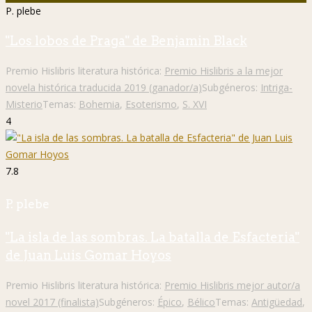
P. plebe
"Los lobos de Praga" de Benjamin Black
Premio Hislibris literatura histórica:
Premio Hislibris a la mejor
novela histórica traducida 2019 (ganador/a)
Subgéneros:
Intriga-
Misterio
Temas:
Bohemia
,
Esoterismo
,
S. XVI
4
7.8
P. plebe
"La isla de las sombras. La batalla de Esfacteria"
de Juan Luis Gomar Hoyos
Premio Hislibris literatura histórica:
Premio Hislibris mejor autor/a
novel 2017 (finalista)
Subgéneros:
Épico
,
Bélico
Temas:
Antigüedad
,