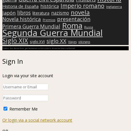
Imperio romano
histórica
Historia de España
Inglaterra
novela
libros
Japón
nazismo
literatura
presentación
Novela histórica
Premios
Roma
Primera Guerra Mundial
Rusia
Segunda Guerra Mundial
Siglo XIX
siglo XX
siglo XVI
Viajes
vikingos
Todos los derechos pertenecen a Hislibris Asociación cultural
Sign In
Login via your site account
Remember Me
Or login via a social network account