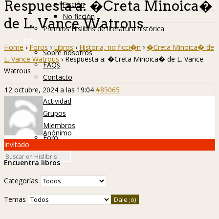
Respuesta a: �Creta Minoica�
Ficción
No ficción
de L. Vance Watrous
Premios Hislibris de literatura histórica
Info
Home
›
Foros
›
Libros
›
Historia, no ficci�n
›
�Creta Minoica� de
Sobre nosotros
L. Vance Watrous
›
Respuesta a: �Creta Minoica� de L. Vance
FAQs
Watrous
Contacto
Hislibreños
12 octubre, 2024 a las 19:04
#85065
Actividad
Grupos
Miembros
Anónimo
Foro
Invitado
Encuentra libros
Categorías
Temas