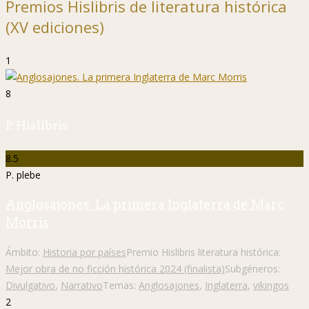
Premios Hislibris de literatura histórica
(XV ediciones)
1
8
P. Hislibris
8.5
P. plebe
Anglosajones. La primera Inglaterra de Marc
Morris
Ámbito:
Historia por países
Premio Hislibris literatura histórica:
Mejor obra de no ficción histórica 2024 (finalista)
Subgéneros:
Divulgativo
,
Narrativo
Temas:
Anglosajones
,
Inglaterra
,
vikingos
2