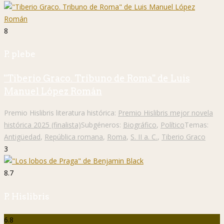
8
P. plebe
"Tiberio Graco. Tribuno de Roma" de Luis
Manuel López Román
Premio Hislibris literatura histórica:
Premio Hislibris mejor novela
histórica 2025 (finalista)
Subgéneros:
Biográfico
,
Político
Temas:
Antigüedad
,
República romana
,
Roma
,
S. II a. C.
,
Tiberio Graco
3
8.7
P. Hislibris
6.8