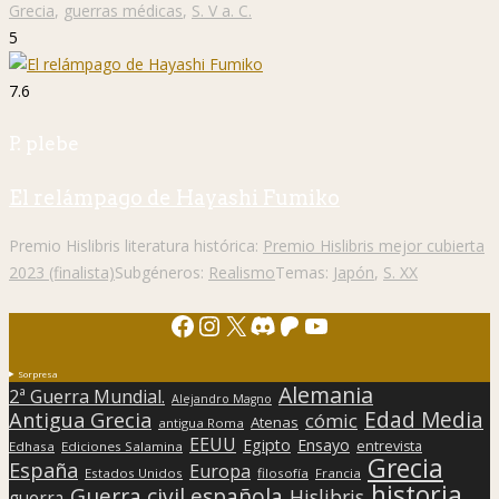
Grecia
,
guerras médicas
,
S. V a. C.
5
7.6
P. plebe
El relámpago de Hayashi Fumiko
Premio Hislibris literatura histórica:
Premio Hislibris mejor cubierta
2023 (finalista)
Subgéneros:
Realismo
Temas:
Japón
,
S. XX
Facebook
Instagram
X
Discord
Patreon
YouTube
Sorpresa
Alemania
2ª Guerra Mundial.
Alejandro Magno
Edad Media
Antigua Grecia
cómic
Atenas
antigua Roma
EEUU
Egipto
Ensayo
entrevista
Edhasa
Ediciones Salamina
Grecia
España
Europa
Estados Unidos
filosofía
Francia
historia
Guerra civil española
Hislibris
guerra