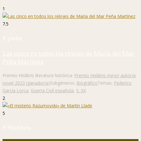
1
7.5
P. plebe
Las cinco en todos los relojes de María del Mar
Peña Martínez
Premio Hislibris literatura histórica:
Premio Hislibris mejor autor/a
novel 2023 (ganador/a)
Subgéneros:
Biográfico
Temas:
Federico
García Lorca
,
Guerra Civil española
,
S. XX
2
5
P. Hislibris