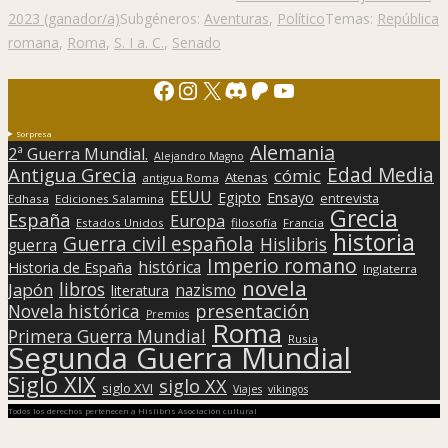
2023 (ganador/a)
Subgéneros:
Aventuras
,
Político
Temas:
República
romana
,
Roma
,
S. I a. C.
,
Senado
Facebook
Instagram
X
Discord
Patreon
YouTube
Sorpresa
Alemania
2ª Guerra Mundial.
Alejandro Magno
Edad Media
Antigua Grecia
cómic
Atenas
antigua Roma
EEUU
Egipto
Ensayo
entrevista
Edhasa
Ediciones Salamina
Grecia
España
Europa
Estados Unidos
filosofía
Francia
historia
Guerra civil española
Hislibris
guerra
Imperio romano
histórica
Historia de España
Inglaterra
novela
libros
Japón
nazismo
literatura
presentación
Novela histórica
Premios
Roma
Primera Guerra Mundial
Rusia
Segunda Guerra Mundial
Siglo XIX
siglo XX
siglo XVI
Viajes
vikingos
Todos los derechos pertenecen a Hislibris Asociación cultural