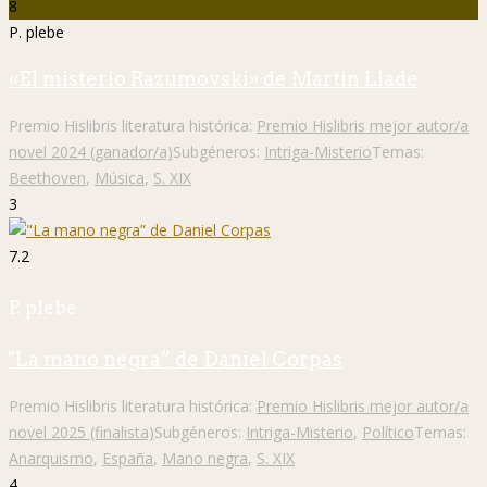
8
P. plebe
«El misterio Razumovski» de Martín Llade
Premio Hislibris literatura histórica:
Premio Hislibris mejor autor/a
novel 2024 (ganador/a)
Subgéneros:
Intriga-Misterio
Temas:
Beethoven
,
Música
,
S. XIX
3
7.2
P. plebe
"La mano negra” de Daniel Corpas
Premio Hislibris literatura histórica:
Premio Hislibris mejor autor/a
novel 2025 (finalista)
Subgéneros:
Intriga-Misterio
,
Político
Temas:
Anarquismo
,
España
,
Mano negra
,
S. XIX
4