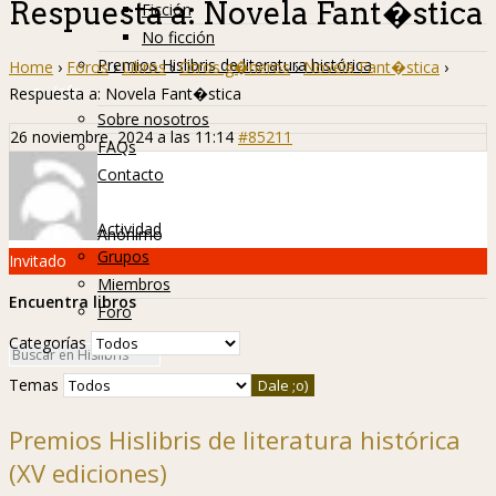
Respuesta a: Novela Fant�stica
Ficción
No ficción
Premios Hislibris de literatura histórica
Home
›
Foros
›
Libros
›
Otros g�neros
›
Novela Fant�stica
›
Info
Respuesta a: Novela Fant�stica
Sobre nosotros
26 noviembre, 2024 a las 11:14
#85211
FAQs
Contacto
Hislibreños
Actividad
Anónimo
Grupos
Invitado
Miembros
Encuentra libros
Foro
Categorías
Temas
Premios Hislibris de literatura histórica
(XV ediciones)