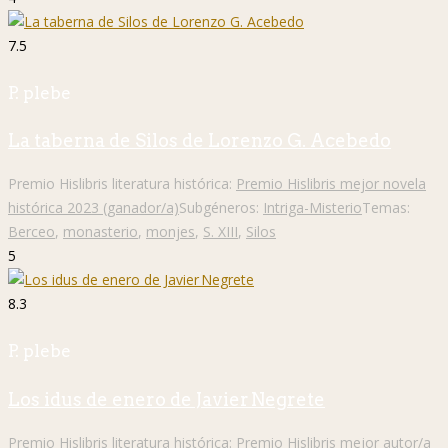
7.5
P. plebe
La taberna de Silos de Lorenzo G. Acebedo
Premio Hislibris literatura histórica:
Premio Hislibris mejor novela
histórica 2023 (ganador/a)
Subgéneros:
Intriga-Misterio
Temas:
Berceo
,
monasterio
,
monjes
,
S. XIII
,
Silos
5
8.3
P. plebe
Los idus de enero de Javier Negrete
Premio Hislibris literatura histórica:
Premio Hislibris mejor autor/a