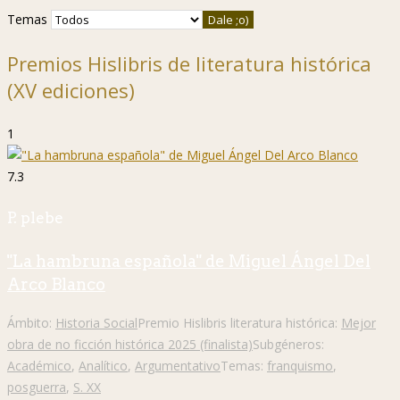
Temas
Premios Hislibris de literatura histórica
(XV ediciones)
1
7.3
P. plebe
"La hambruna española" de Miguel Ángel Del
Arco Blanco
Ámbito:
Historia Social
Premio Hislibris literatura histórica:
Mejor
obra de no ficción histórica 2025 (finalista)
Subgéneros:
Académico
,
Analítico
,
Argumentativo
Temas:
franquismo
,
posguerra
,
S. XX