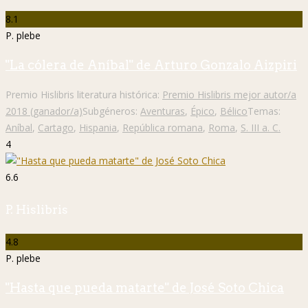
8.1
P. plebe
"La cólera de Aníbal" de Arturo Gonzalo Aizpiri
Premio Hislibris literatura histórica:
Premio Hislibris mejor autor/a
2018 (ganador/a)
Subgéneros:
Aventuras
,
Épico
,
Bélico
Temas:
Aníbal
,
Cartago
,
Hispania
,
República romana
,
Roma
,
S. III a. C.
4
6.6
P. Hislibris
4.8
P. plebe
"Hasta que pueda matarte" de José Soto Chica