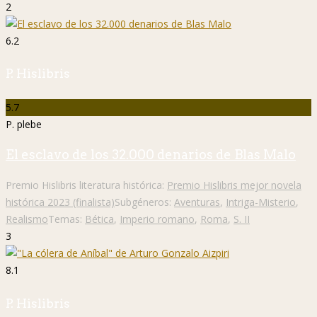
2
6.2
P. Hislibris
5.7
P. plebe
El esclavo de los 32.000 denarios de Blas Malo
Premio Hislibris literatura histórica:
Premio Hislibris mejor novela
histórica 2023 (finalista)
Subgéneros:
Aventuras
,
Intriga-Misterio
,
Realismo
Temas:
Bética
,
Imperio romano
,
Roma
,
S. II
3
8.1
P. Hislibris