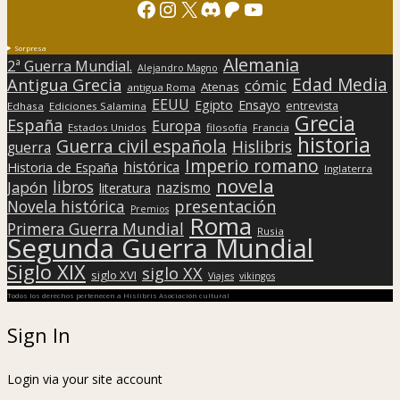
Facebook
Instagram
X
Discord
Patreon
YouTube
Sorpresa
Alemania
2ª Guerra Mundial.
Alejandro Magno
Edad Media
Antigua Grecia
cómic
Atenas
antigua Roma
EEUU
Egipto
Ensayo
entrevista
Edhasa
Ediciones Salamina
Grecia
España
Europa
Estados Unidos
filosofía
Francia
historia
Guerra civil española
Hislibris
guerra
Imperio romano
histórica
Historia de España
Inglaterra
novela
libros
Japón
nazismo
literatura
presentación
Novela histórica
Premios
Roma
Primera Guerra Mundial
Rusia
Segunda Guerra Mundial
Siglo XIX
siglo XX
siglo XVI
Viajes
vikingos
Todos los derechos pertenecen a Hislibris Asociación cultural
Sign In
Login via your site account