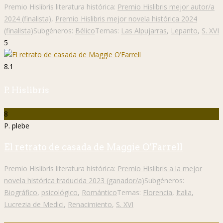
Premio Hislibris literatura histórica:
Premio Hislibris mejor autor/a
2024 (finalista)
,
Premio Hislibris mejor novela histórica 2024
(finalista)
Subgéneros:
Bélico
Temas:
Las Alpujarras
,
Lepanto
,
S. XVI
5
8.1
P. Hislibris
8
P. plebe
El retrato de casada de Maggie O’Farrell
Premio Hislibris literatura histórica:
Premio Hislibris a la mejor
novela histórica traducida 2023 (ganador/a)
Subgéneros:
Biográfico
,
psicológico
,
Romántico
Temas:
Florencia
,
Italia
,
Lucrezia de Medici
,
Renacimiento
,
S. XVI