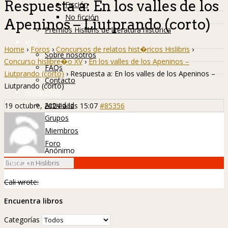
Respuesta a: En los valles de los
Ficción
No ficción
Apeninos – Liutprando (corto)
Premios Hislibris de literatura histórica
Info
Home
›
Foros
›
Concursos de relatos hist�ricos Hislibris
›
Sobre nosotros
Concurso hislibre�o XV
›
En los valles de los Apeninos –
FAQs
Liutprando (corto)
›
Respuesta a: En los valles de los Apeninos –
Contacto
Liutprando (corto)
Hislibreños
Actividad
19 octubre, 2024 a las 15:07
#85356
Grupos
Miembros
Foro
Anónimo
Invitado
Cali wrote:
Encuentra libros
Categorías