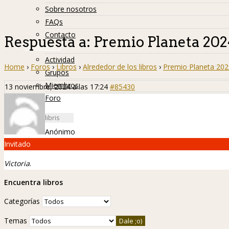
Sobre nosotros
FAQs
Contacto
Respuesta a: Premio Planeta 202
Hislibreños
Actividad
Home
›
Foros
›
Libros
›
Alrededor de los libros
›
Premio Planeta 202
Grupos
Miembros
13 noviembre, 2024 a las 17:24
#85430
Foro
Anónimo
Invitado
Victoria
.
Encuentra libros
Categorías
Temas