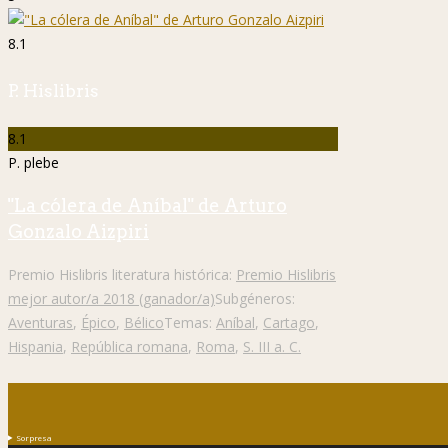
8.1
P. Hislibris
8.1
P. plebe
"La cólera de Aníbal" de Arturo
Gonzalo Aizpiri
Premio Hislibris literatura histórica:
Premio Hislibris
mejor autor/a 2018 (ganador/a)
Subgéneros:
Aventuras
,
Épico
,
Bélico
Temas:
Aníbal
,
Cartago
,
Hispania
,
República romana
,
Roma
,
S. III a. C.
Sorpresa