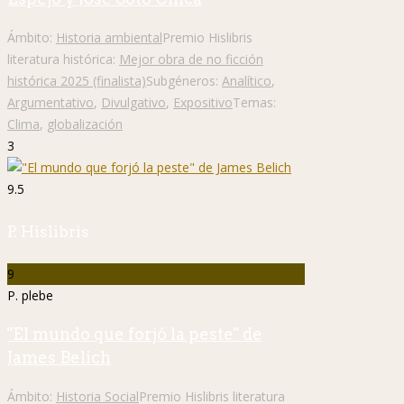
Ámbito:
Historia ambiental
Premio Hislibris
literatura histórica:
Mejor obra de no ficción
histórica 2025 (finalista)
Subgéneros:
Analítico
,
Argumentativo
,
Divulgativo
,
Expositivo
Temas:
Clima
,
globalización
3
9.5
P. Hislibris
9
P. plebe
"El mundo que forjó la peste" de
James Belich
Ámbito:
Historia Social
Premio Hislibris literatura