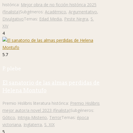
histórica:
Mejor obra de no ficción histórica 2025
(finalista)
Subgéneros:
Académico
,
Argumentativo
,
Divulgativo
Temas:
Edad Media
,
Peste Negra
,
S.
XIV
4
5.7
P. plebe
El sanatorio de las almas perdidas de
Helena Montufo
Premio Hislibris literatura histórica:
Premio Hislibris
mejor autor/a novel 2023 (finalista)
Subgéneros:
Gótico
,
Intriga-Misterio
,
Terror
Temas:
época
victoriana
,
Inglaterra
,
S. XIX
5