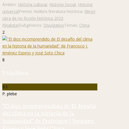
Ámbito:
Historia cultural
,
Historia Social
,
Historia
universal
Premio Hislibris literatura histórica:
Mejor
obra de no ficción histórica 2023
(finalista)
Subgéneros:
Divulgativo
Temas:
China
2
8
P. Hislibris
9.1
P. plebe
"El dios incomprendido de El desafío
del clima en la historia de la
humanidad" de Francisco J. Jiménez
Espejo y José Soto Chica