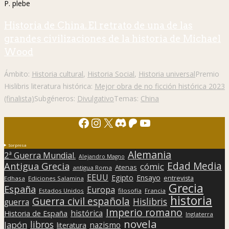
P. plebe
Historia de China. El retrato de una de las
grandes civilizaciones de la historia de Michael
Wood
Ámbito:
Historia cultural
,
Historia Social
,
Historia universal
Premio
Hislibris literatura histórica:
Mejor obra de no ficción histórica 2023
(finalista)
Subgéneros:
Divulgativo
Temas:
China
Facebook
Instagram
X
Discord
Patreon
YouTube
Sorpresa
Alemania
2ª Guerra Mundial.
Alejandro Magno
Edad Media
Antigua Grecia
cómic
Atenas
antigua Roma
EEUU
Egipto
Ensayo
entrevista
Edhasa
Ediciones Salamina
Grecia
España
Europa
Estados Unidos
filosofía
Francia
historia
Guerra civil española
Hislibris
guerra
Imperio romano
histórica
Historia de España
Inglaterra
novela
libros
Japón
nazismo
literatura