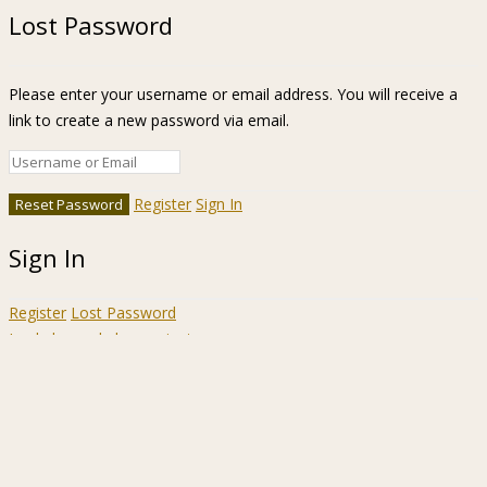
Lost Password
Please enter your username or email address. You will receive a
link to create a new password via email.
Register
Sign In
Sign In
Register
Lost Password
Ir a la barra de herramientas
Acerca
WordPress.org
de
Documentación
WordPress
Aprende WordPress
Soporte
Sugerencias