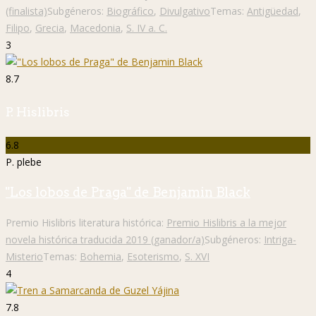
(finalista)
Subgéneros:
Biográfico
,
Divulgativo
Temas:
Antigüedad
,
Filipo
,
Grecia
,
Macedonia
,
S. IV a. C.
3
8.7
P. Hislibris
6.8
P. plebe
"Los lobos de Praga" de Benjamin Black
Premio Hislibris literatura histórica:
Premio Hislibris a la mejor
novela histórica traducida 2019 (ganador/a)
Subgéneros:
Intriga-
Misterio
Temas:
Bohemia
,
Esoterismo
,
S. XVI
4
7.8