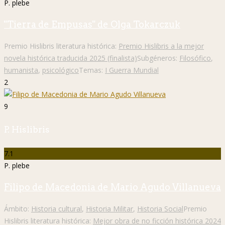
P. plebe
"Tierra de Empusas" de Olga Tokarczuk
Premio Hislibris literatura histórica:
Premio Hislibris a la mejor
novela histórica traducida 2025 (finalista)
Subgéneros:
Filosófico
,
humanista
,
psicológico
Temas:
I Guerra Mundial
2
9
P. Hislibris
7.1
P. plebe
Filipo de Macedonia de Mario Agudo Villanueva
Ámbito:
Historia cultural
,
Historia Militar
,
Historia Social
Premio
Hislibris literatura histórica:
Mejor obra de no ficción histórica 2024