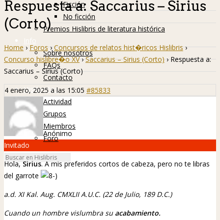
Respuesta a: Saccarius – Sirius
Ficción
No ficción
(Corto)
Premios Hislibris de literatura histórica
Info
Home
›
Foros
›
Concursos de relatos hist�ricos Hislibris
›
Sobre nosotros
Concurso hislibre�o XV
›
Saccarius – Sirius (Corto)
›
Respuesta a:
FAQs
Saccarius – Sirius (Corto)
Contacto
Hislibreños
4 enero, 2025 a las 15:05
#85833
Actividad
Grupos
Miembros
Anónimo
Foro
Invitado
Hola,
Sirius
. A mis preferidos cortos de cabeza, pero no te libras
del garrote
a.d. XI Kal. Aug. CMXLII A.U.C. (22 de Julio, 189 D.C.)
Cuando un hombre vislumbra su
acabamiento.