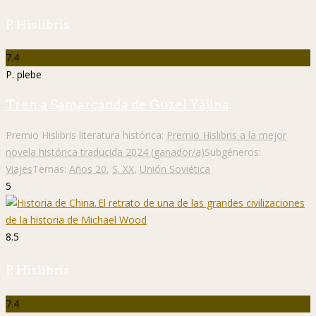
P. Hislibris
7.4
P. plebe
Tren a Samarcanda de Guzel Yájina
Premio Hislibris literatura histórica:
Premio Hislibris a la mejor
novela histórica traducida 2024 (ganador/a)
Subgéneros:
Viajes
Temas:
Años 20
,
S. XX
,
Unión Soviética
5
8.5
P. Hislibris
7.4