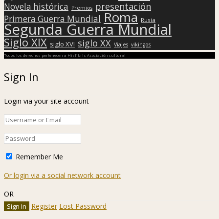
presentación
Novela histórica
Premios
Roma
Primera Guerra Mundial
Rusia
Segunda Guerra Mundial
Siglo XIX
siglo XX
siglo XVI
Viajes
vikingos
Todos los derechos pertenecen a Hislibris Asociación cultural
Sign In
Login via your site account
Remember Me
Or login via a social network account
OR
Register
Lost Password