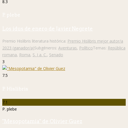
8.3
P. plebe
Los idus de enero de Javier Negrete
Premio Hislibris literatura histórica:
Premio Hislibris mejor autor/a
2023 (ganador/a)
Subgéneros:
Aventuras
,
Político
Temas:
República
romana
,
Roma
,
S. I a. C.
,
Senado
3
7.5
P. Hislibris
7.1
P. plebe
"Mesopotamia" de Olivier Guez