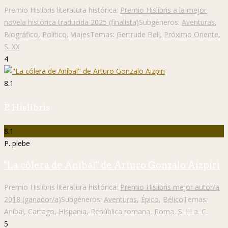
Premio Hislibris literatura histórica:
Premio Hislibris a la mejor
novela histórica traducida 2025 (finalista)
Subgéneros:
Aventuras
,
Biográfico
,
Político
,
Viajes
Temas:
Gertrude Bell
,
Próximo Oriente
,
S. XX
4
8.1
P. Hislibris
8.1
P. plebe
"La cólera de Aníbal" de Arturo Gonzalo Aizpiri
Premio Hislibris literatura histórica:
Premio Hislibris mejor autor/a
2018 (ganador/a)
Subgéneros:
Aventuras
,
Épico
,
Bélico
Temas:
Aníbal
,
Cartago
,
Hispania
,
República romana
,
Roma
,
S. III a. C.
5