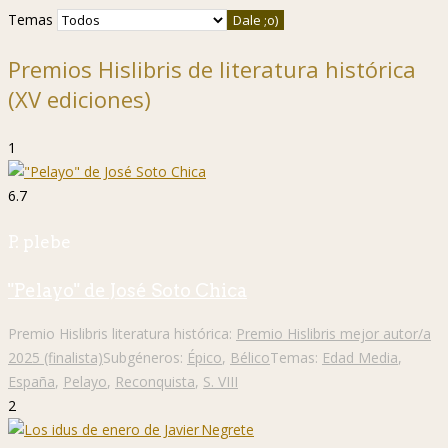
Temas
Premios Hislibris de literatura histórica
(XV ediciones)
1
6.7
P. plebe
"Pelayo" de José Soto Chica
Premio Hislibris literatura histórica:
Premio Hislibris mejor autor/a
2025 (finalista)
Subgéneros:
Épico
,
Bélico
Temas:
Edad Media
,
España
,
Pelayo
,
Reconquista
,
S. VIII
2