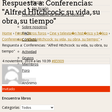
Respuesta a: Conferencias:
Ficción
No ficción
"Alfred Hitchcock: su vida, su
Premios Hislibris de literatura histórica
obra, su tiempo"
Info
Sobre nosotros
Home
›
Foros
›
Otros foros
›
Cine y televisi�n hist�rico y b�lico
›
FAQs
Conferencias: "Alfred Hitchcock: su vida, su obra, su tiempo"
›
Contacto
Respuesta a: Conferencias: "Alfred Hitchcock: su vida, su obra, su
Hislibreños
tiempo"
Actividad
Grupos
4 noviembre, 2024 a las 10:39
#85909
Miembros
Foro
Anónimo
Invitado
Encuentra libros
Categorías