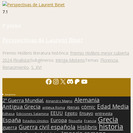
7.1
P. plebe
Perspectivas de Laurent Binet
Premio Hislibris literatura histórica:
Premio Hislibris mejor cubierta
2024 (finalista)
Subgéneros:
Intriga-Misterio
Temas:
Florencia
,
Renacimiento
,
S. XVI
Facebook
Instagram
X
Discord
Patreon
YouTube
Sorpresa
Alemania
2ª Guerra Mundial.
Alejandro Magno
Edad Media
Antigua Grecia
cómic
Atenas
antigua Roma
EEUU
Egipto
Ensayo
entrevista
Edhasa
Ediciones Salamina
Grecia
España
Europa
Estados Unidos
filosofía
Francia
historia
Guerra civil española
Hislibris
guerra