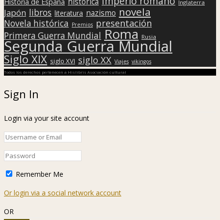
Imperio romano
histórica
Historia de España
Inglaterra
novela
libros
Japón
nazismo
literatura
presentación
Novela histórica
Premios
Roma
Primera Guerra Mundial
Rusia
Segunda Guerra Mundial
Siglo XIX
siglo XX
siglo XVI
Viajes
vikingos
Todos los derechos pertenecen a Hislibris Asociación cultural
Sign In
Login via your site account
Remember Me
Or login via a social network account
OR