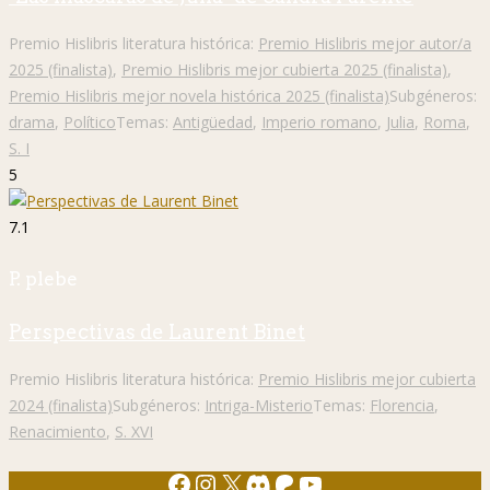
Premio Hislibris literatura histórica:
Premio Hislibris mejor autor/a
2025 (finalista)
,
Premio Hislibris mejor cubierta 2025 (finalista)
,
Premio Hislibris mejor novela histórica 2025 (finalista)
Subgéneros:
drama
,
Político
Temas:
Antigüedad
,
Imperio romano
,
Julia
,
Roma
,
S. I
5
7.1
P. plebe
Perspectivas de Laurent Binet
Premio Hislibris literatura histórica:
Premio Hislibris mejor cubierta
2024 (finalista)
Subgéneros:
Intriga-Misterio
Temas:
Florencia
,
Renacimiento
,
S. XVI
Facebook
Instagram
X
Discord
Patreon
YouTube