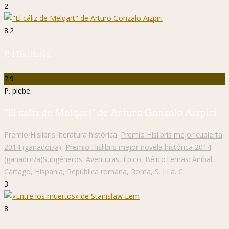
2
8.2
P. Hislibris
7.9
P. plebe
"El cáliz de Melqart" de Arturo Gonzalo Aizpiri
Premio Hislibris literatura histórica:
Premio Hislibris mejor cubierta
2014 (ganador/a)
,
Premio Hislibris mejor novela histórica 2014
(ganador/a)
Subgéneros:
Aventuras
,
Épico
,
Bélico
Temas:
Aníbal
,
Cartago
,
Hispania
,
República romana
,
Roma
,
S. III a. C.
3
8