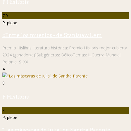
P. Hislibris
7.9
P. plebe
«Entre los muertos» de Stanisław Lem
Premio Hislibris literatura histórica:
Premio Hislibris mejor cubierta
2024 (ganador/a))
Subgéneros:
Bélico
Temas:
II Guerra Mundial
,
Polonia
,
S. XX
4
8
P. Hislibris
8
P. plebe
"Las máscaras de Julia" de Sandra Parente