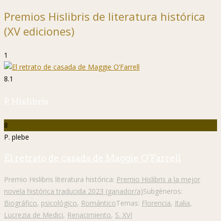
Premios Hislibris de literatura histórica
(XV ediciones)
1
8.1
P. Hislibris
8
P. plebe
El retrato de casada de Maggie O’Farrell
Premio Hislibris literatura histórica:
Premio Hislibris a la mejor
novela histórica traducida 2023 (ganador/a)
Subgéneros:
Biográfico
,
psicológico
,
Romántico
Temas:
Florencia
,
Italia
,
Lucrezia de Medici
,
Renacimiento
,
S. XVI