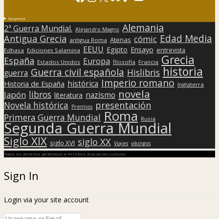
Sorpresa
Alemania
2ª Guerra Mundial.
Alejandro Magno
Edad Media
Antigua Grecia
cómic
Atenas
antigua Roma
EEUU
Egipto
Ensayo
entrevista
Edhasa
Ediciones Salamina
Grecia
España
Europa
Estados Unidos
filosofía
Francia
historia
Guerra civil española
Hislibris
guerra
Imperio romano
histórica
Historia de España
Inglaterra
novela
libros
Japón
nazismo
literatura
presentación
Novela histórica
Premios
Roma
Primera Guerra Mundial
Rusia
Segunda Guerra Mundial
Siglo XIX
siglo XX
siglo XVI
Viajes
vikingos
Todos los derechos pertenecen a Hislibris Asociación cultural
Sign In
Login via your site account