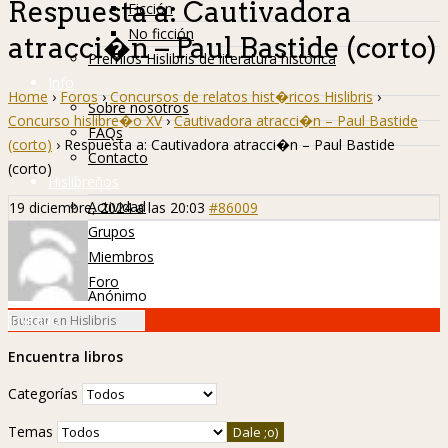
Respuesta a: Cautivadora
Ficción
No ficción
atracci�n – Paul Bastide (corto)
Premios Hislibris de literatura histórica
Info
Home
›
Foros
›
Concursos de relatos hist�ricos Hislibris
›
Sobre nosotros
Concurso hislibre�o XV
›
Cautivadora atracci�n – Paul Bastide
FAQs
(corto)
›
Respuesta a: Cautivadora atracci�n – Paul Bastide
Contacto
(corto)
Hislibreños
Actividad
19 diciembre, 2024 a las 20:03
#86009
Grupos
Miembros
Foro
Anónimo
Invitado
Encuentra libros
Categorías
Temas