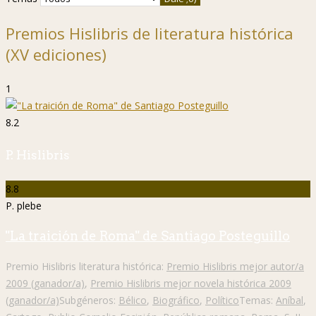
Premios Hislibris de literatura histórica
(XV ediciones)
1
8.2
P. Hislibris
8.8
P. plebe
"La traición de Roma" de Santiago Posteguillo
Premio Hislibris literatura histórica:
Premio Hislibris mejor autor/a
2009 (ganador/a)
,
Premio Hislibris mejor novela histórica 2009
(ganador/a)
Subgéneros:
Bélico
,
Biográfico
,
Político
Temas:
Aníbal
,