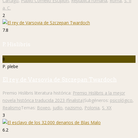
Cartago
,
Publio Cornelio Escipión
,
República romana
,
Roma
,
S. II
a. C.
2
7.8
P. Hislibris
8
P. plebe
El rey de Varsovia de Szczepan Twardoch
Premio Hislibris literatura histórica:
Premio Hislibris a la mejor
novela histórica traducida 2023 (finalista)
Subgéneros:
psicológico
,
Realismo
Temas:
Boxeo
,
judío
,
nazismo
,
Polonia
,
S. XX
3
6.2