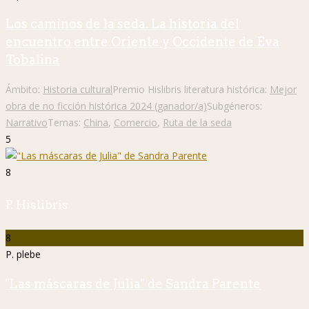
Los caminos de la seda. La historia del
encuentro entre Oriente y Occidente de Eva
Tobalina
Ámbito:
Historia cultural
Premio Hislibris literatura histórica:
Mejor
obra de no ficción histórica 2024 (ganador/a)
Subgéneros:
Narrativo
Temas:
China
,
Comercio
,
Ruta de la seda
5
8
P. Hislibris
8
P. plebe
"Las máscaras de Julia" de Sandra Parente