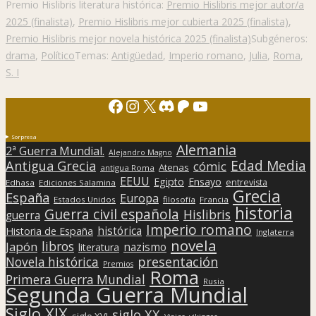
Premio Hislibris literatura histórica:
Premio Hislibris mejor autor/a
2025 (finalista)
,
Premio Hislibris mejor cubierta 2025 (finalista)
,
Premio Hislibris mejor novela histórica 2025 (finalista)
Subgéneros:
drama
,
Político
Temas:
Antigüedad
,
Imperio romano
,
Julia
,
Roma
,
S. I
Facebook
Instagram
X
Discord
Patreon
YouTube
Sorpresa
Alemania
2ª Guerra Mundial.
Alejandro Magno
Edad Media
Antigua Grecia
cómic
Atenas
antigua Roma
EEUU
Egipto
Ensayo
entrevista
Edhasa
Ediciones Salamina
Grecia
España
Europa
Estados Unidos
filosofía
Francia
historia
Guerra civil española
Hislibris
guerra
Imperio romano
histórica
Historia de España
Inglaterra
novela
libros
Japón
nazismo
literatura
presentación
Novela histórica
Premios
Roma
Primera Guerra Mundial
Rusia
Segunda Guerra Mundial
Siglo XIX
siglo XX
siglo XVI