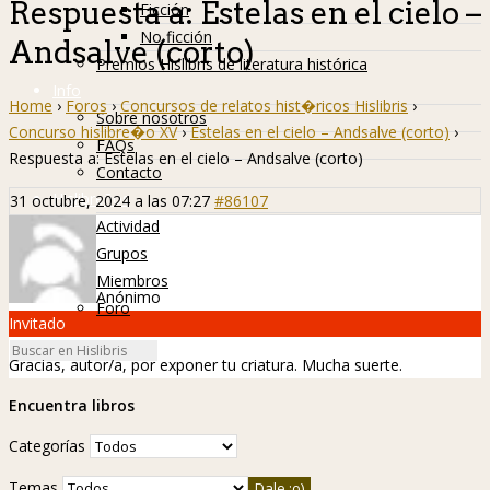
Respuesta a: Estelas en el cielo –
Ficción
No ficción
Andsalve (corto)
Premios Hislibris de literatura histórica
Info
Home
›
Foros
›
Concursos de relatos hist�ricos Hislibris
›
Sobre nosotros
Concurso hislibre�o XV
›
Estelas en el cielo – Andsalve (corto)
›
FAQs
Respuesta a: Estelas en el cielo – Andsalve (corto)
Contacto
Hislibreños
31 octubre, 2024 a las 07:27
#86107
Actividad
Grupos
Miembros
Anónimo
Foro
Invitado
Gracias, autor/a, por exponer tu criatura. Mucha suerte.
Encuentra libros
Categorías
Temas