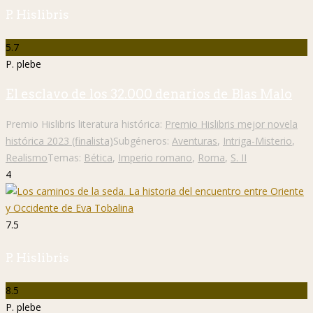
P. Hislibris
5.7
P. plebe
El esclavo de los 32.000 denarios de Blas Malo
Premio Hislibris literatura histórica:
Premio Hislibris mejor novela
histórica 2023 (finalista)
Subgéneros:
Aventuras
,
Intriga-Misterio
,
Realismo
Temas:
Bética
,
Imperio romano
,
Roma
,
S. II
4
7.5
P. Hislibris
8.5
P. plebe