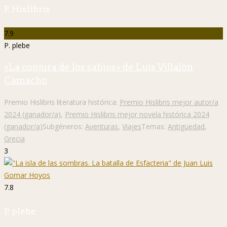
P. Hislibris
7.9
P. plebe
«La conjura de los sabios» de Luis Villalón
Camacho
Premio Hislibris literatura histórica:
Premio Hislibris mejor autor/a
2024 (ganador/a)
,
Premio Hislibris mejor novela histórica 2024
(ganador/a)
Subgéneros:
Aventuras
,
Viajes
Temas:
Antigüedad
,
Grecia
3
7.8
P. plebe