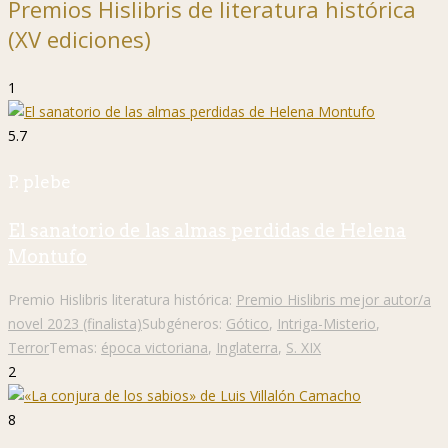
Premios Hislibris de literatura histórica
(XV ediciones)
1
5.7
P. plebe
El sanatorio de las almas perdidas de Helena
Montufo
Premio Hislibris literatura histórica:
Premio Hislibris mejor autor/a
novel 2023 (finalista)
Subgéneros:
Gótico
,
Intriga-Misterio
,
Terror
Temas:
época victoriana
,
Inglaterra
,
S. XIX
2
8