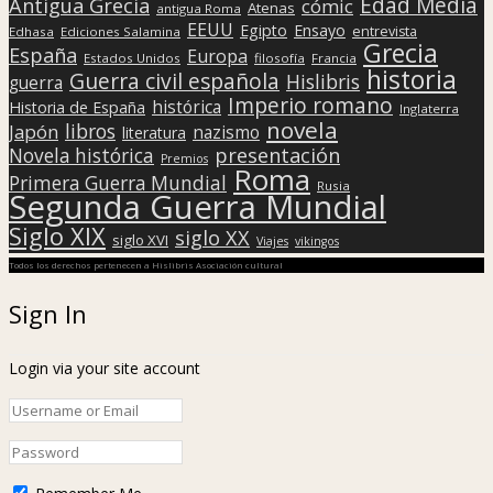
Edad Media
Antigua Grecia
cómic
Atenas
antigua Roma
EEUU
Egipto
Ensayo
entrevista
Edhasa
Ediciones Salamina
Grecia
España
Europa
Estados Unidos
filosofía
Francia
historia
Guerra civil española
Hislibris
guerra
Imperio romano
histórica
Historia de España
Inglaterra
novela
libros
Japón
nazismo
literatura
presentación
Novela histórica
Premios
Roma
Primera Guerra Mundial
Rusia
Segunda Guerra Mundial
Siglo XIX
siglo XX
siglo XVI
Viajes
vikingos
Todos los derechos pertenecen a Hislibris Asociación cultural
Sign In
Login via your site account