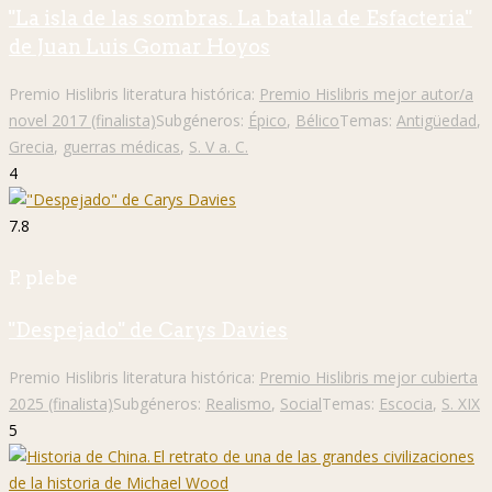
"La isla de las sombras. La batalla de Esfacteria"
de Juan Luis Gomar Hoyos
Premio Hislibris literatura histórica:
Premio Hislibris mejor autor/a
novel 2017 (finalista)
Subgéneros:
Épico
,
Bélico
Temas:
Antigüedad
,
Grecia
,
guerras médicas
,
S. V a. C.
4
7.8
P. plebe
"Despejado" de Carys Davies
Premio Hislibris literatura histórica:
Premio Hislibris mejor cubierta
2025 (finalista)
Subgéneros:
Realismo
,
Social
Temas:
Escocia
,
S. XIX
5