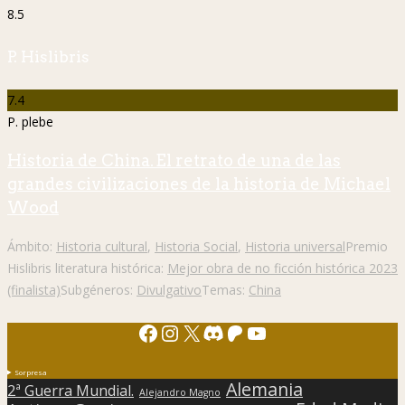
8.5
P. Hislibris
7.4
P. plebe
Historia de China. El retrato de una de las
grandes civilizaciones de la historia de Michael
Wood
Ámbito:
Historia cultural
,
Historia Social
,
Historia universal
Premio
Hislibris literatura histórica:
Mejor obra de no ficción histórica 2023
(finalista)
Subgéneros:
Divulgativo
Temas:
China
Facebook
Instagram
X
Discord
Patreon
YouTube
Sorpresa
Alemania
2ª Guerra Mundial.
Alejandro Magno