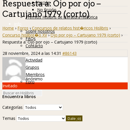
Respuesta a: Ojo por ojo –
Ficción
No ficción
Cartujano 1979 (corto)
Premios Hislibris de literatura histórica
Info
Home
›
Foros
›
Concursos de relatos hist�ricos Hislibris
›
Sobre nosotros
Concurso hislibre�o XV
›
Ojo por ojo – Cartujano 1979 (corto)
›
FAQs
Respuesta a: Ojo por ojo – Cartujano 1979 (corto)
Contacto
Hislibreños
28 noviembre, 2024 a las 14:31
#86143
Actividad
Grupos
Miembros
Anónimo
Foro
Invitado
Encuentra libros
Categorías
Temas