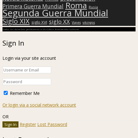
Roma
Primera Guerra Mundial
Rusia
Segunda Guerra Mundial
Siglo XIX
siglo XX
siglo XVI
Viajes
vikingos
Todos los derechos pertenecen a Hislibris Asociación cultural
Sign In
Login via your site account
Remember Me
Or login via a social network account
OR
Register
Lost Password