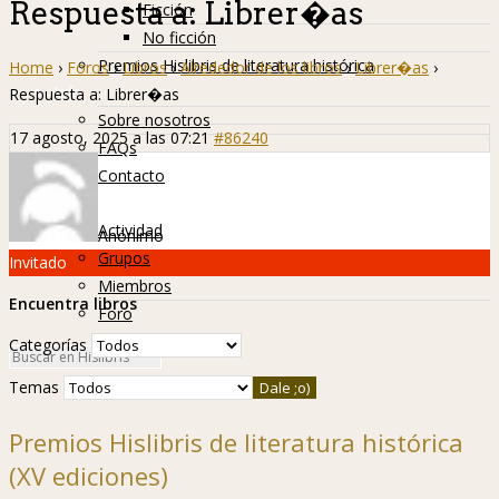
Respuesta a: Librer�as
Ficción
No ficción
Premios Hislibris de literatura histórica
Home
›
Foros
›
Libros
›
Alrededor de los libros
›
Librer�as
›
Info
Respuesta a: Librer�as
Sobre nosotros
17 agosto, 2025 a las 07:21
#86240
FAQs
Contacto
Hislibreños
Actividad
Anónimo
Grupos
Invitado
Miembros
Encuentra libros
Foro
Categorías
Temas
Premios Hislibris de literatura histórica
(XV ediciones)