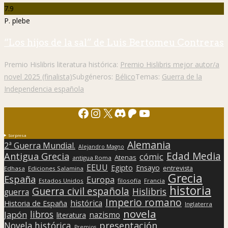
7.9
P. plebe
“Los hijos de la sal” de Luis Bertomeu Contreras
Premio Hislibris literatura histórica:
Premio Hislibris mejor autor/a
novel 2025 (finalista)
Subgéneros:
Bélico
Temas:
Guerra de la
Independencia española
Facebook
Instagram
X
Discord
Patreon
YouTube
Sorpresa
Alemania
2ª Guerra Mundial.
Alejandro Magno
Edad Media
Antigua Grecia
cómic
Atenas
antigua Roma
EEUU
Egipto
Ensayo
entrevista
Edhasa
Ediciones Salamina
Grecia
España
Europa
Estados Unidos
filosofía
Francia
historia
Guerra civil española
Hislibris
guerra
Imperio romano
histórica
Historia de España
Inglaterra
novela
libros
Japón
nazismo
literatura
presentación
Novela histórica
Premios