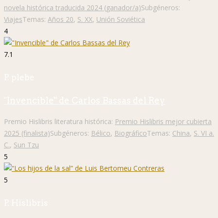
novela histórica traducida 2024 (ganador/a)
Subgéneros:
Viajes
Temas:
Años 20
,
S. XX
,
Unión Soviética
4
7.1
P. plebe
"Invencible" de Carlos Bassas del Rey
Premio Hislibris literatura histórica:
Premio Hislibris mejor cubierta
2025 (finalista)
Subgéneros:
Bélico
,
Biográfico
Temas:
China
,
S. VI a.
C.
,
Sun Tzu
5
5
P. Hislibris