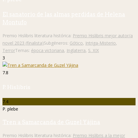
El sanatorio de las almas perdidas de Helena
Montufo
Premio Hislibris literatura histórica:
Premio Hislibris mejor autor/a
novel 2023 (finalista)
Subgéneros:
Gótico
,
Intriga-Misterio
,
Terror
Temas:
época victoriana
,
Inglaterra
,
S. XIX
3
7.8
P. Hislibris
7.4
P. plebe
Tren a Samarcanda de Guzel Yájina
Premio Hislibris literatura histórica:
Premio Hislibris a la mejor