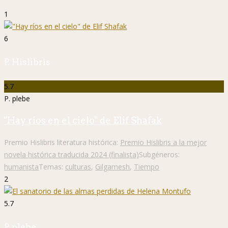
1
6
P. Hislibris
5.7
P. plebe
"Hay ríos en el cielo" de Elif Shafak
Premio Hislibris literatura histórica:
Premio Hislibris a la mejor
novela histórica traducida 2024 (finalista)
Subgéneros:
humanista
Temas:
culturas
,
Gilgamesh
,
Tiempo
2
5.7
P. plebe