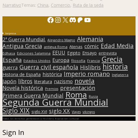
Narrativo
Temas:
China
,
Comercio
,
Ruta de la seda
Facebook
Instagram
X
Discord
Patreon
YouTube
Sorpresa
Alemania
2ª Guerra Mundial.
Alejandro Magno
Edad Media
Antigua Grecia
cómic
Atenas
antigua Roma
EEUU
Egipto
Ensayo
entrevista
Edhasa
Ediciones Salamina
Grecia
España
Europa
Estados Unidos
filosofía
Francia
historia
Guerra civil española
Hislibris
guerra
Imperio romano
histórica
Historia de España
Inglaterra
novela
libros
Japón
nazismo
literatura
presentación
Novela histórica
Premios
Roma
Primera Guerra Mundial
Rusia
Segunda Guerra Mundial
Siglo XIX
siglo XX
siglo XVI
Viajes
vikingos
Todos los derechos pertenecen a Hislibris Asociación cultural
Sign In