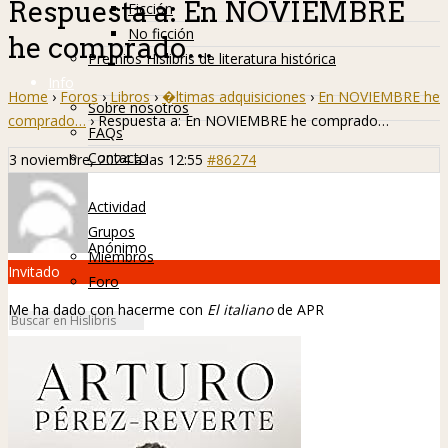
Respuesta a: En NOVIEMBRE
Ficción
No ficción
he comprado…
Premios Hislibris de literatura histórica
Info
Home
›
Foros
›
Libros
›
�ltimas adquisiciones
›
En NOVIEMBRE he
Sobre nosotros
comprado…
›
Respuesta a: En NOVIEMBRE he comprado…
FAQs
Contacto
3 noviembre, 2024 a las 12:55
#86274
Hislibreños
Actividad
Grupos
Anónimo
Miembros
Invitado
Foro
Me ha dado con hacerme con
El italiano
de APR