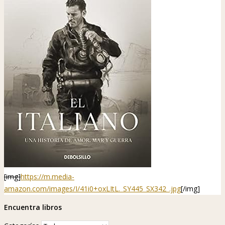
[img]
https://m.media-
amazon.com/images/I/41i0+oxLItL._SY445_SX342_.jpg
[/img]
Encuentra libros