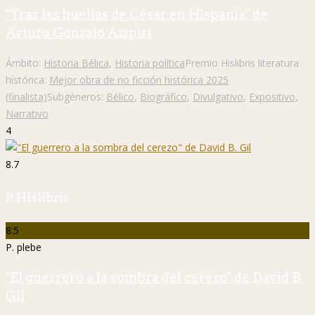
"Tras las huellas de César en Hispania" de
Arturo Gonzalo Aizpiri
Ámbito:
Historia Bélica
,
Historia política
Premio Hislibris literatura
histórica:
Mejor obra de no ficción histórica 2025
(finalista)
Subgéneros:
Bélico
,
Biográfico
,
Divulgativo
,
Expositivo
,
Narrativo
4
8.7
P. Hislibris
8.5
P. plebe
"El guerrero a la sombra del cerezo" de David B.
Gil