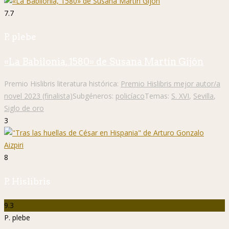
7.7
P. plebe
«La Babilonia, 1580» de Susana Martín Gijón
Premio Hislibris literatura histórica:
Premio Hislibris mejor autor/a
novel 2023 (finalista)
Subgéneros:
policíaco
Temas:
S. XVI
,
Sevilla
,
Siglo de oro
3
8
P. Hislibris
9.3
P. plebe