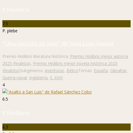
P. Hislibris
7.5
P. plebe
“Una canción de mar” de Juan Luis Gomar
Premio Hislibris literatura histórica:
Premio Hislibris mejor autor/a
2025 (finalista)
,
Premio Hislibris mejor novela histórica 2025
(finalista)
Subgéneros:
Aventuras
,
Bélico
Temas:
España
,
Gibraltar
,
Guerra naval
,
Inglaterra
,
S. XVIII
4
6.5
P. Hislibris
6.3