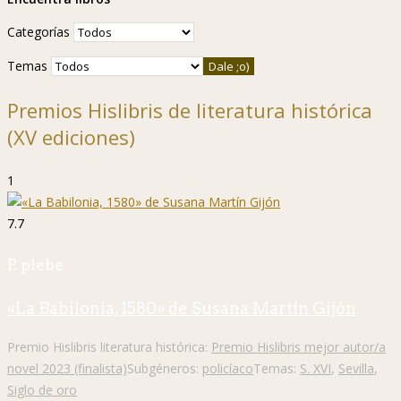
Categorías
Temas
Premios Hislibris de literatura histórica
(XV ediciones)
1
7.7
P. plebe
«La Babilonia, 1580» de Susana Martín Gijón
Premio Hislibris literatura histórica:
Premio Hislibris mejor autor/a
novel 2023 (finalista)
Subgéneros:
policíaco
Temas:
S. XVI
,
Sevilla
,
Siglo de oro