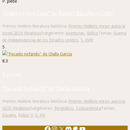
P. plebe
"Asalto a San Luis" de Rafael Sánchez Cobo
Premio Hislibris literatura histórica:
Premio Hislibris mejor autor/a
novel 2023 (finalista)
Subgéneros:
Aventuras
,
Bélico
Temas:
Guerra
de Independencia de los Estados Unidos
,
S. XVIII
5
8.3
P. plebe
"Pecado nefando" de Olalla García
Premio Hislibris literatura histórica:
Premio Hislibris mejor autor/a
2025 (finalista)
Subgéneros:
Biográfico
,
Costumbrista
Temas:
España
,
Felipe II
,
S. XVI
Facebook
Instagram
X
Discord
Patreon
YouTube