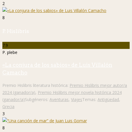
2
8
P. Hislibris
7.9
P. plebe
«La conjura de los sabios» de Luis Villalón
Camacho
Premio Hislibris literatura histórica:
Premio Hislibris mejor autor/a
2024 (ganador/a)
,
Premio Hislibris mejor novela histórica 2024
(ganador/a)
Subgéneros:
Aventuras
,
Viajes
Temas:
Antigüedad
,
Grecia
3
8