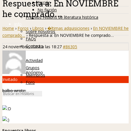
Respuesta a: En NOVIEMBRE
Ficción
No ficción
he comprado…
Premios Hislibris de literatura histórica
Info
Home
›
Foros
›
Libros
›
�ltimas adquisiciones
›
En NOVIEMBRE he
Sobre nosotros
comprado…
›
Respuesta a: En NOVIEMBRE he comprado…
FAQs
Contacto
24 noviembre, 2024 a las 18:27
#86305
Hislibreños
Actividad
Grupos
Anónimo
Miembros
Invitado
Foro
balbo wrote:
Encuentra libros