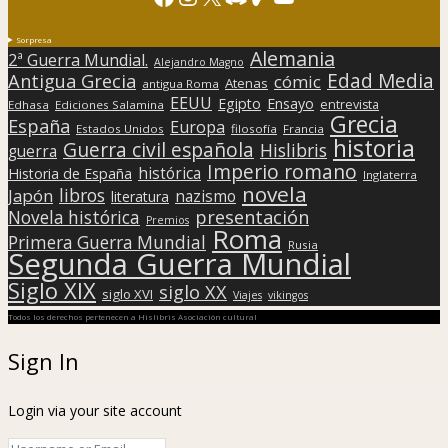
Sorpresa
Alemania
2ª Guerra Mundial.
Alejandro Magno
Edad Media
Antigua Grecia
cómic
Atenas
antigua Roma
EEUU
Egipto
Ensayo
entrevista
Edhasa
Ediciones Salamina
Grecia
España
Europa
Estados Unidos
filosofía
Francia
historia
Guerra civil española
Hislibris
guerra
Imperio romano
histórica
Historia de España
Inglaterra
novela
libros
Japón
nazismo
literatura
presentación
Novela histórica
Premios
Roma
Primera Guerra Mundial
Rusia
Segunda Guerra Mundial
Siglo XIX
siglo XX
siglo XVI
Viajes
vikingos
Todos los derechos pertenecen a Hislibris Asociación cultural
Sign In
Login via your site account