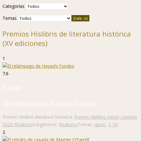
Categorías
Temas
Premios Hislibris de literatura histórica
(XV ediciones)
1
7.6
P. plebe
El relámpago de Hayashi Fumiko
Premio Hislibris literatura histórica:
Premio Hislibris mejor cubierta
2023 (finalista)
Subgéneros:
Realismo
Temas:
Japón
,
S. XX
2