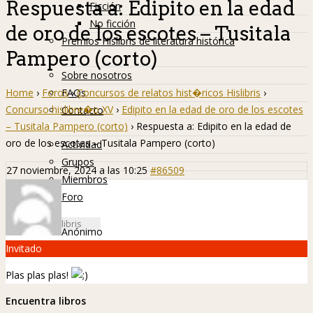
Respuesta a: Edipito en la edad
Ficción
No ficción
de oro de los escotes – Tusitala
Premios Hislibris de literatura histórica
Pampero (corto)
Info
Sobre nosotros
Home
›
Foros
›
Concursos de relatos hist�ricos Hislibris
›
FAQs
Concurso hislibre�o XV
›
Edipito en la edad de oro de los escotes
Contacto
– Tusitala Pampero (corto)
›
Respuesta a: Edipito en la edad de
Hislibreños
oro de los escotes – Tusitala Pampero (corto)
Actividad
Grupos
27 noviembre, 2024 a las 10:25
#86509
Miembros
Foro
Anónimo
Invitado
Plas plas plas!
Encuentra libros