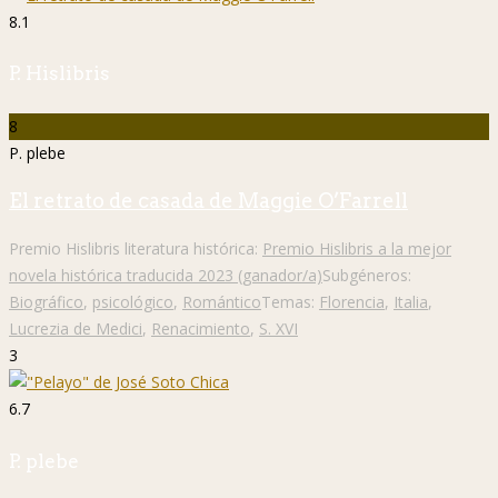
8.1
P. Hislibris
8
P. plebe
El retrato de casada de Maggie O’Farrell
Premio Hislibris literatura histórica:
Premio Hislibris a la mejor
novela histórica traducida 2023 (ganador/a)
Subgéneros:
Biográfico
,
psicológico
,
Romántico
Temas:
Florencia
,
Italia
,
Lucrezia de Medici
,
Renacimiento
,
S. XVI
3
6.7
P. plebe