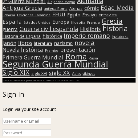
Alemania
2ª Guerra Mundial.
Alejandro Magno
Edad Media
Antigua Grecia
cómic
Atenas
antigua Roma
EEUU
Egipto
Ensayo
entrevista
Edhasa
Ediciones Salamina
Grecia
España
Europa
Estados Unidos
filosofía
Francia
historia
Guerra civil española
Hislibris
guerra
Imperio romano
histórica
Historia de España
Inglaterra
novela
libros
Japón
nazismo
literatura
presentación
Novela histórica
Premios
Roma
Primera Guerra Mundial
Rusia
Segunda Guerra Mundial
Siglo XIX
siglo XX
siglo XVI
Viajes
vikingos
Todos los derechos pertenecen a Hislibris Asociación cultural
Sign In
Login via your site account