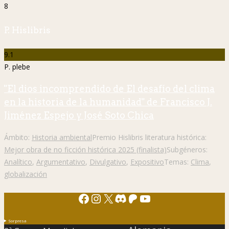
8
P. Hislibris
9.1
P. plebe
"El dios incomprendido de El desafío del clima
en la historia de la humanidad" de Francisco J.
Jiménez Espejo y José Soto Chica
Ámbito:
Historia ambiental
Premio Hislibris literatura histórica:
Mejor obra de no ficción histórica 2025 (finalista)
Subgéneros:
Analítico
,
Argumentativo
,
Divulgativo
,
Expositivo
Temas:
Clima
,
globalización
Facebook
Instagram
X
Discord
Patreon
YouTube
Sorpresa