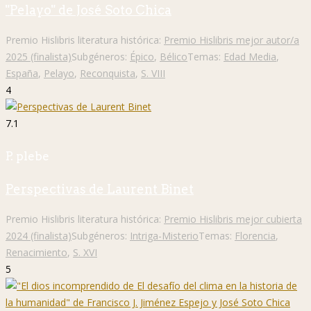
"Pelayo" de José Soto Chica
Premio Hislibris literatura histórica:
Premio Hislibris mejor autor/a
2025 (finalista)
Subgéneros:
Épico
,
Bélico
Temas:
Edad Media
,
España
,
Pelayo
,
Reconquista
,
S. VIII
4
7.1
P. plebe
Perspectivas de Laurent Binet
Premio Hislibris literatura histórica:
Premio Hislibris mejor cubierta
2024 (finalista)
Subgéneros:
Intriga-Misterio
Temas:
Florencia
,
Renacimiento
,
S. XVI
5