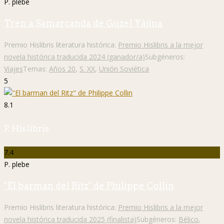
P. plebe
Tren a Samarcanda de Guzel Yájina
Premio Hislibris literatura histórica:
Premio Hislibris a la mejor
novela histórica traducida 2024 (ganador/a)
Subgéneros:
Viajes
Temas:
Años 20
,
S. XX
,
Unión Soviética
5
8.1
P. Hislibris
7.4
P. plebe
"El barman del Ritz" de Philippe Collin
Premio Hislibris literatura histórica:
Premio Hislibris a la mejor
novela histórica traducida 2025 (finalista)
Subgéneros:
Bélico
,