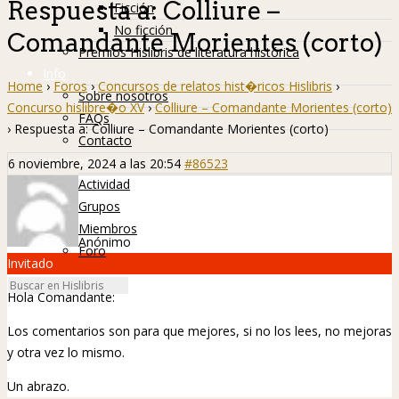
Respuesta a: Colliure –
Ficción
No ficción
Comandante Morientes (corto)
Premios Hislibris de literatura histórica
Info
Home
›
Foros
›
Concursos de relatos hist�ricos Hislibris
›
Sobre nosotros
Concurso hislibre�o XV
›
Colliure – Comandante Morientes (corto)
FAQs
›
Respuesta a: Colliure – Comandante Morientes (corto)
Contacto
Hislibreños
6 noviembre, 2024 a las 20:54
#86523
Actividad
Grupos
Miembros
Anónimo
Foro
Invitado
Hola Comandante:
Los comentarios son para que mejores, si no los lees, no mejoras
y otra vez lo mismo.
Un abrazo.