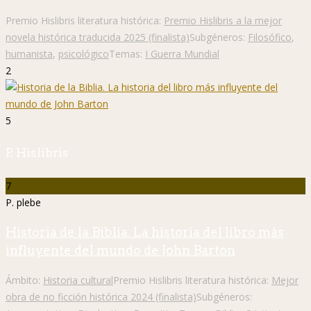
Premio Hislibris literatura histórica:
Premio Hislibris a la mejor
novela histórica traducida 2025 (finalista)
Subgéneros:
Filosófico
,
humanista
,
psicológico
Temas:
I Guerra Mundial
2
5
P. Hislibris
7
P. plebe
Historia de la Biblia. La historia del libro más
influyente del mundo de John Barton
Ámbito:
Historia cultural
Premio Hislibris literatura histórica:
Mejor
obra de no ficción histórica 2024 (finalista)
Subgéneros: