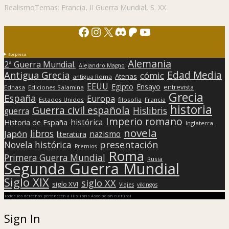
Realismo
Temas:
Francia
,
II Guerra Mundial
,
S. XX
Facebook
Instagram
X
Discord
Patreon
YouTube
Sorpresa
Alemania
2ª Guerra Mundial.
Alejandro Magno
Edad Media
Antigua Grecia
cómic
Atenas
antigua Roma
EEUU
Egipto
Ensayo
entrevista
Edhasa
Ediciones Salamina
Grecia
España
Europa
Estados Unidos
filosofía
Francia
historia
Guerra civil española
Hislibris
guerra
Imperio romano
histórica
Historia de España
Inglaterra
novela
libros
Japón
nazismo
literatura
presentación
Novela histórica
Premios
Roma
Primera Guerra Mundial
Rusia
Segunda Guerra Mundial
Siglo XIX
siglo XX
siglo XVI
Viajes
vikingos
Todos los derechos pertenecen a Hislibris Asociación cultural
Sign In