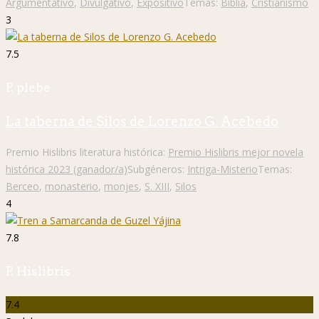
Argumentativo
,
Divulgativo
,
Expositivo
Temas:
Biblia
,
Cristianismo
3
7.5
P. plebe
La taberna de Silos de Lorenzo G. Acebedo
Premio Hislibris literatura histórica:
Premio Hislibris mejor novela
histórica 2023 (ganador/a)
Subgéneros:
Intriga-Misterio
Temas:
Berceo
,
monasterio
,
monjes
,
S. XIII
,
Silos
4
7.8
P. Hislibris
7.4