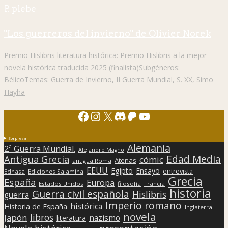
P. plebe
"Los guerreros del invierno" de Olivier Norek
Premio Hislibris literatura histórica:
Premio Hislibris a la mejor
novela histórica traducida 2025 (finalista)
Subgéneros:
Bélico
Temas:
Guerra de Invierno
,
II Guerra Mundial
,
S. XX
,
Simo
Häyhä
Facebook
Instagram
X
Discord
Patreon
YouTube
Sorpresa
Alemania
2ª Guerra Mundial.
Alejandro Magno
Edad Media
Antigua Grecia
cómic
Atenas
antigua Roma
EEUU
Egipto
Ensayo
entrevista
Edhasa
Ediciones Salamina
Grecia
España
Europa
Estados Unidos
filosofía
Francia
historia
Guerra civil española
Hislibris
guerra
Imperio romano
histórica
Historia de España
Inglaterra
novela
libros
Japón
nazismo
literatura