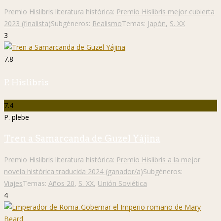
Premio Hislibris literatura histórica:
Premio Hislibris mejor cubierta
2023 (finalista)
Subgéneros:
Realismo
Temas:
Japón
,
S. XX
3
7.8
P. Hislibris
7.4
P. plebe
Tren a Samarcanda de Guzel Yájina
Premio Hislibris literatura histórica:
Premio Hislibris a la mejor
novela histórica traducida 2024 (ganador/a)
Subgéneros:
Viajes
Temas:
Años 20
,
S. XX
,
Unión Soviética
4