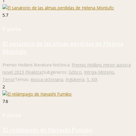
1
5.7
P. plebe
El sanatorio de las almas perdidas de Helena
Montufo
Premio Hislibris literatura histórica:
Premio Hislibris mejor autor/a
novel 2023 (finalista)
Subgéneros:
Gótico
,
Intriga-Misterio
,
Terror
Temas:
época victoriana
,
Inglaterra
,
S. XIX
2
7.6
P. plebe
El relámpago de Hayashi Fumiko