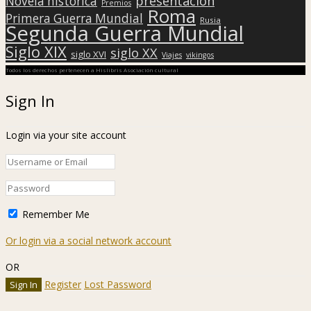
presentación
Novela histórica
Premios
Roma
Primera Guerra Mundial
Rusia
Segunda Guerra Mundial
Siglo XIX
siglo XX
siglo XVI
Viajes
vikingos
Todos los derechos pertenecen a Hislibris Asociación cultural
Sign In
Login via your site account
Remember Me
Or login via a social network account
OR
Register
Lost Password