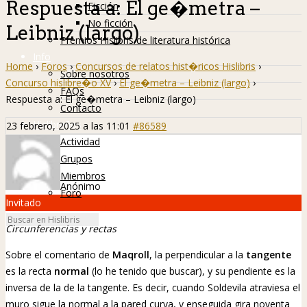
Respuesta a: El ge�metra –
Ficción
No ficción
Leibniz (largo)
Premios Hislibris de literatura histórica
Info
Home
›
Foros
›
Concursos de relatos hist�ricos Hislibris
›
Sobre nosotros
Concurso hislibre�o XV
›
El ge�metra – Leibniz (largo)
›
FAQs
Respuesta a: El ge�metra – Leibniz (largo)
Contacto
Hislibreños
23 febrero, 2025 a las 11:01
#86589
Actividad
Grupos
Miembros
Anónimo
Foro
Invitado
Circunferencias y rectas
Sobre el comentario de
Maqroll
, la perpendicular a la
tangente
es la recta
normal
(lo he tenido que buscar), y su pendiente es la
inversa de la de la tangente. Es decir, cuando Soldevila atraviesa el
muro sigue la normal a la pared curva, y enseguida gira noventa