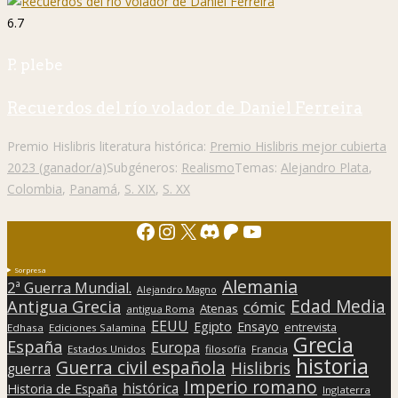
6.7
P. plebe
Recuerdos del río volador de Daniel Ferreira
Premio Hislibris literatura histórica:
Premio Hislibris mejor cubierta
2023 (ganador/a)
Subgéneros:
Realismo
Temas:
Alejandro Plata
,
Colombia
,
Panamá
,
S. XIX
,
S. XX
Facebook
Instagram
X
Discord
Patreon
YouTube
Sorpresa
Alemania
2ª Guerra Mundial.
Alejandro Magno
Edad Media
Antigua Grecia
cómic
Atenas
antigua Roma
EEUU
Egipto
Ensayo
entrevista
Edhasa
Ediciones Salamina
Grecia
España
Europa
Estados Unidos
filosofía
Francia
historia
Guerra civil española
Hislibris
guerra
Imperio romano
histórica
Historia de España
Inglaterra