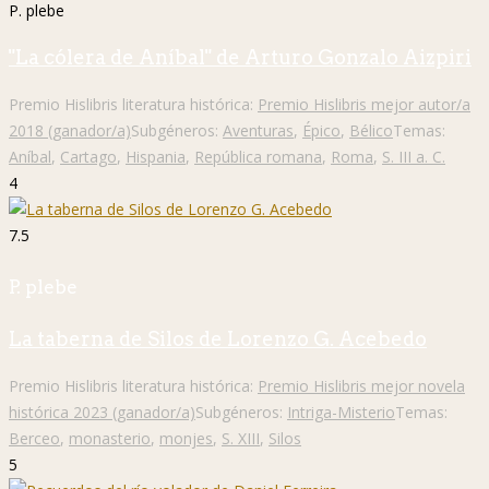
P. plebe
"La cólera de Aníbal" de Arturo Gonzalo Aizpiri
Premio Hislibris literatura histórica:
Premio Hislibris mejor autor/a
2018 (ganador/a)
Subgéneros:
Aventuras
,
Épico
,
Bélico
Temas:
Aníbal
,
Cartago
,
Hispania
,
República romana
,
Roma
,
S. III a. C.
4
7.5
P. plebe
La taberna de Silos de Lorenzo G. Acebedo
Premio Hislibris literatura histórica:
Premio Hislibris mejor novela
histórica 2023 (ganador/a)
Subgéneros:
Intriga-Misterio
Temas:
Berceo
,
monasterio
,
monjes
,
S. XIII
,
Silos
5