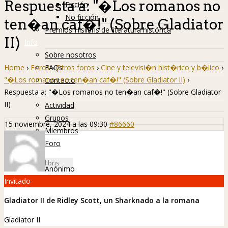
Respuesta a: "�Los romanos no
Ficción
No ficción
ten�an caf�!" (Sobre Gladiator
Premios Hislibris de literatura histórica
II)
Info
Sobre nosotros
Home
›
Foros
›
Otros foros
›
Cine y televisi�n hist�rico y b�lico
›
FAQs
"�Los romanos no ten�an caf�!" (Sobre Gladiator II)
›
Contacto
Respuesta a: "�Los romanos no ten�an caf�!" (Sobre Gladiator
Hislibreños
II)
Actividad
Grupos
15 noviembre, 2024 a las 09:30
#86660
Miembros
Foro
Anónimo
Invitado
Gladiator II de Ridley Scott, un Sharknado a la romana
Gladiator II