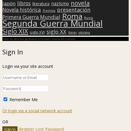
novela
libros
Japón
nazismo
literatura
presentación
Novela histórica
Premios
Roma
Primera Guerra Mundial
Rusia
Segunda Guerra Mundial
Siglo XIX
siglo XX
siglo XVI
Viajes
vikingos
Todos los derechos pertenecen a Hislibris Asociación cultural
Sign In
Login via your site account
Remember Me
Or login via a social network account
OR
Register
Lost Password