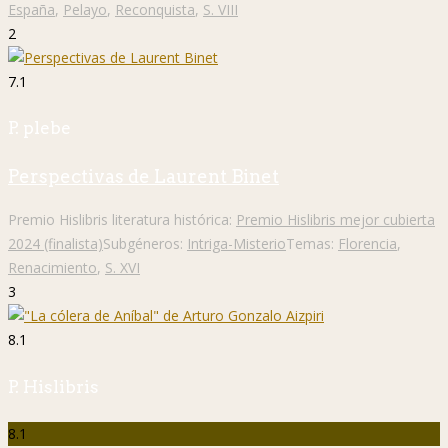
España
,
Pelayo
,
Reconquista
,
S. VIII
2
7.1
P. plebe
Perspectivas de Laurent Binet
Premio Hislibris literatura histórica:
Premio Hislibris mejor cubierta
2024 (finalista)
Subgéneros:
Intriga-Misterio
Temas:
Florencia
,
Renacimiento
,
S. XVI
3
8.1
P. Hislibris
8.1