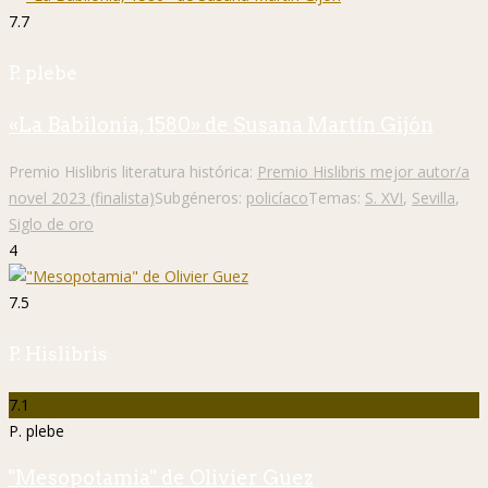
7.7
P. plebe
«La Babilonia, 1580» de Susana Martín Gijón
Premio Hislibris literatura histórica:
Premio Hislibris mejor autor/a
novel 2023 (finalista)
Subgéneros:
policíaco
Temas:
S. XVI
,
Sevilla
,
Siglo de oro
4
7.5
P. Hislibris
7.1
P. plebe
"Mesopotamia" de Olivier Guez