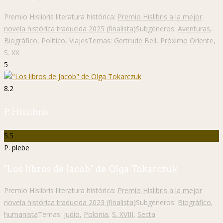
Premio Hislibris literatura histórica:
Premio Hislibris a la mejor
novela histórica traducida 2025 (finalista)
Subgéneros:
Aventuras
,
Biográfico
,
Político
,
Viajes
Temas:
Gertrude Bell
,
Próximo Oriente
,
S. XX
5
8.2
P. Hislibris
5.5
P. plebe
"Los libros de Jacob" de Olga Tokarczuk
Premio Hislibris literatura histórica:
Premio Hislibris a la mejor
novela histórica traducida 2023 (finalista)
Subgéneros:
Biográfico
,
humanista
Temas:
judío
,
Polonia
,
S. XVIII
,
Secta