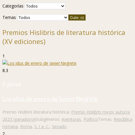
Categorías
Temas
Premios Hislibris de literatura histórica
(XV ediciones)
1
8.3
P. plebe
Los idus de enero de Javier Negrete
Premio Hislibris literatura histórica:
Premio Hislibris mejor autor/a
2023 (ganador/a)
Subgéneros:
Aventuras
,
Político
Temas:
República
romana
,
Roma
,
S. I a. C.
,
Senado
2