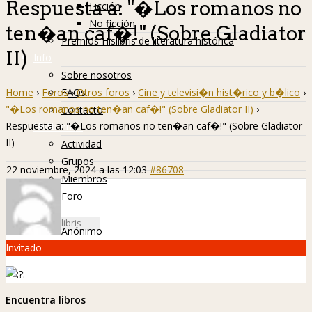
Respuesta a: "�Los romanos no
Ficción
No ficción
ten�an caf�!" (Sobre Gladiator
Premios Hislibris de literatura histórica
II)
Info
Sobre nosotros
Home
›
Foros
›
Otros foros
›
Cine y televisi�n hist�rico y b�lico
›
FAQs
"�Los romanos no ten�an caf�!" (Sobre Gladiator II)
›
Contacto
Respuesta a: "�Los romanos no ten�an caf�!" (Sobre Gladiator
Hislibreños
II)
Actividad
Grupos
22 noviembre, 2024 a las 12:03
#86708
Miembros
Foro
Anónimo
Invitado
:
Encuentra libros