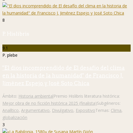
8
P. Hislibris
9.1
P. plebe
"El dios incomprendido de El desafío del clima
en la historia de la humanidad" de Francisco J.
Jiménez Espejo y José Soto Chica
Ámbito:
Historia ambiental
Premio Hislibris literatura histórica:
Mejor obra de no ficción histórica 2025 (finalista)
Subgéneros:
Analítico
,
Argumentativo
,
Divulgativo
,
Expositivo
Temas:
Clima
,
globalización
3