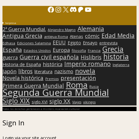
Facebook
Instagram
X
Discord
Patreon
YouTube
Sorpresa
Alemania
2ª Guerra Mundial.
Alejandro Magno
Edad Media
Antigua Grecia
cómic
Atenas
antigua Roma
EEUU
Egipto
Ensayo
entrevista
Edhasa
Ediciones Salamina
Grecia
España
Europa
Estados Unidos
filosofía
Francia
historia
Guerra civil española
Hislibris
guerra
Imperio romano
histórica
Historia de España
Inglaterra
novela
libros
Japón
nazismo
literatura
presentación
Novela histórica
Premios
Roma
Primera Guerra Mundial
Rusia
Segunda Guerra Mundial
Siglo XIX
siglo XX
siglo XVI
Viajes
vikingos
Todos los derechos pertenecen a Hislibris Asociación cultural
Sign In
Login via your site account