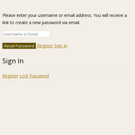
Please enter your username or email address. You will receive a
link to create a new password via email.
Register
Sign In
Sign In
Register
Lost Password
Ir a la barra de herramientas
Acerca
WordPress.org
de
Documentación
WordPress
Aprende WordPress
Soporte
Sugerencias
Acceder