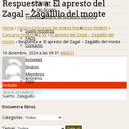
Respuesta a: El apresto del
Ficción
No ficción
Zagal – Zagalillo del monte
Premios Hislibris de literatura histórica
Info
Home
›
Foros
›
Concursos de relatos hist�ricos Hislibris
›
Sobre nosotros
Concurso hislibre�o XV
›
El apresto del Zagal – Zagalillo del
FAQs
monte
›
Respuesta a: El apresto del Zagal – Zagalillo del monte
Contacto
Hislibreños
16 diciembre, 2024 a las 09:31
#86831
Actividad
Grupos
Miembros
Anónimo
Foro
Invitado
Suerte, Zalaguillo.
Encuentra libros
Categorías
Temas