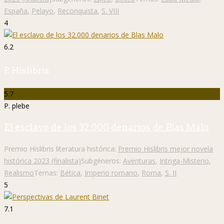
España
,
Pelayo
,
Reconquista
,
S. VIII
4
6.2
P. Hislibris
5.7
P. plebe
El esclavo de los 32.000 denarios de Blas Malo
Premio Hislibris literatura histórica:
Premio Hislibris mejor novela
histórica 2023 (finalista)
Subgéneros:
Aventuras
,
Intriga-Misterio
,
Realismo
Temas:
Bética
,
Imperio romano
,
Roma
,
S. II
5
7.1