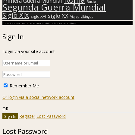
Primera Guerra Mundial
Rusia
Segunda Guerra Mundial
Siglo XIX
siglo XX
siglo XVI
Viajes
vikingos
Todos los derechos pertenecen a Hislibris Asociación cultural
Sign In
Login via your site account
Remember Me
Or login via a social network account
OR
Register
Lost Password
Lost Password