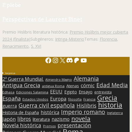
P. plebe
Perspectivas de Laurent Binet
Premio Hislibris literatura histórica:
Premio Hislibris mejor cubierta
2024 (finalista)
Subgéneros:
Intriga-Misterio
Temas:
Florencia
,
Renacimiento
,
S. XVI
Facebook
Instagram
X
Discord
Patreon
YouTube
Sorpresa
Alemania
2ª Guerra Mundial.
Alejandro Magno
Edad Media
Antigua Grecia
cómic
Atenas
antigua Roma
EEUU
Egipto
Ensayo
entrevista
Edhasa
Ediciones Salamina
Grecia
España
Europa
Estados Unidos
filosofía
Francia
historia
Guerra civil española
Hislibris
guerra
Imperio romano
histórica
Historia de España
Inglaterra
novela
libros
Japón
nazismo
literatura
presentación
Novela histórica
Premios
Roma