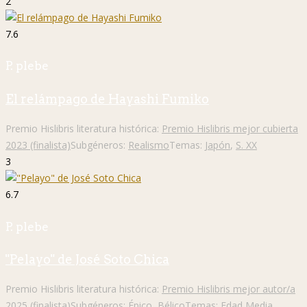
2
7.6
P. plebe
El relámpago de Hayashi Fumiko
Premio Hislibris literatura histórica:
Premio Hislibris mejor cubierta
2023 (finalista)
Subgéneros:
Realismo
Temas:
Japón
,
S. XX
3
6.7
P. plebe
"Pelayo" de José Soto Chica
Premio Hislibris literatura histórica:
Premio Hislibris mejor autor/a
2025 (finalista)
Subgéneros:
Épico
,
Bélico
Temas:
Edad Media
,