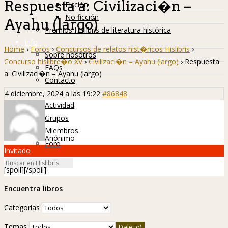
Respuesta a: Civilizaci�n –
Ficción
No ficción
Ayahu (largo)
Premios Hislibris de literatura histórica
Info
Home
›
Foros
›
Concursos de relatos hist�ricos Hislibris
›
Sobre nosotros
Concurso hislibre�o XV
›
Civilizaci�n – Ayahu (largo)
›
Respuesta
FAQs
a: Civilizaci�n – Ayahu (largo)
Contacto
Hislibreños
4 diciembre, 2024 a las 19:22
#86848
Actividad
Grupos
Miembros
Anónimo
Foro
Invitado
[spoil][/spoil]
Encuentra libros
Categorías
Temas