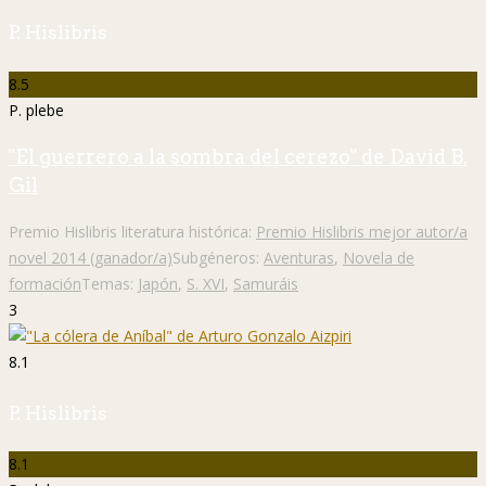
P. Hislibris
8.5
P. plebe
"El guerrero a la sombra del cerezo" de David B.
Gil
Premio Hislibris literatura histórica:
Premio Hislibris mejor autor/a
novel 2014 (ganador/a)
Subgéneros:
Aventuras
,
Novela de
formación
Temas:
Japón
,
S. XVI
,
Samuráis
3
8.1
P. Hislibris
8.1