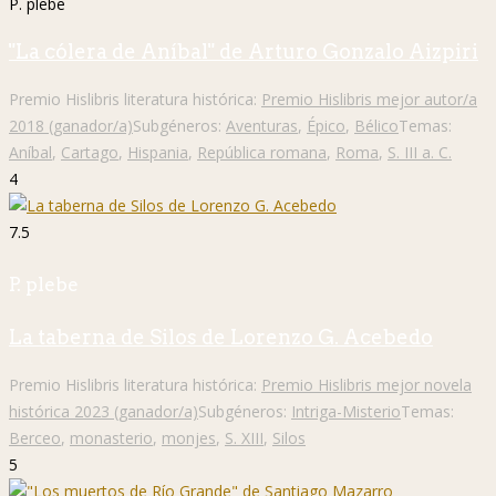
P. plebe
"La cólera de Aníbal" de Arturo Gonzalo Aizpiri
Premio Hislibris literatura histórica:
Premio Hislibris mejor autor/a
2018 (ganador/a)
Subgéneros:
Aventuras
,
Épico
,
Bélico
Temas:
Aníbal
,
Cartago
,
Hispania
,
República romana
,
Roma
,
S. III a. C.
4
7.5
P. plebe
La taberna de Silos de Lorenzo G. Acebedo
Premio Hislibris literatura histórica:
Premio Hislibris mejor novela
histórica 2023 (ganador/a)
Subgéneros:
Intriga-Misterio
Temas:
Berceo
,
monasterio
,
monjes
,
S. XIII
,
Silos
5