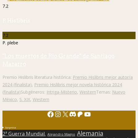
7.2
P. Hislibris
7.2
P. plebe
"Los muertos de Río Grande" de Santiago
Mazarro
Premio Hislibris literatura histórica:
Premio Hislibris mejor autor/a
2024 (finalista)
,
Premio Hislibris mejor novela histórica 2024
(finalista)
Subgéneros:
Intriga-Misterio
,
Western
Temas:
Nuevo
México
,
S. XIX
,
Western
Facebook
Instagram
X
Discord
Patreon
YouTube
Sorpresa
Alemania
2ª Guerra Mundial.
Alejandro Magno