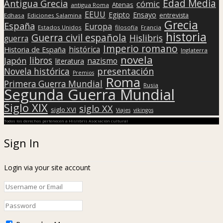
Edad Media
Antigua Grecia
cómic
Atenas
antigua Roma
EEUU
Egipto
Ensayo
entrevista
Edhasa
Ediciones Salamina
Grecia
España
Europa
Estados Unidos
filosofía
Francia
historia
Guerra civil española
Hislibris
guerra
Imperio romano
histórica
Historia de España
Inglaterra
novela
libros
Japón
nazismo
literatura
presentación
Novela histórica
Premios
Roma
Primera Guerra Mundial
Rusia
Segunda Guerra Mundial
Siglo XIX
siglo XX
siglo XVI
Viajes
vikingos
Todos los derechos pertenecen a Hislibris Asociación cultural
Sign In
Login via your site account