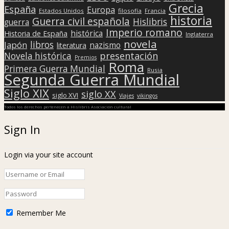
Grecia
España
Europa
Estados Unidos
filosofía
Francia
historia
Guerra civil española
Hislibris
guerra
Imperio romano
histórica
Historia de España
Inglaterra
novela
libros
Japón
nazismo
literatura
presentación
Novela histórica
Premios
Roma
Primera Guerra Mundial
Rusia
Segunda Guerra Mundial
Siglo XIX
siglo XX
siglo XVI
Viajes
vikingos
Todos los derechos pertenecen a Hislibris Asociación cultural
Sign In
Login via your site account
Remember Me