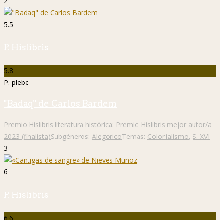
2
5.5
P. Hislibris
5.8
P. plebe
"Badaq" de Carlos Bardem
Premio Hislibris literatura histórica:
Premio Hislibris mejor autor/a
2023 (finalista)
Subgéneros:
Alegorico
Temas:
Colonialismo
,
S. XVI
3
6
P. Hislibris
6.6