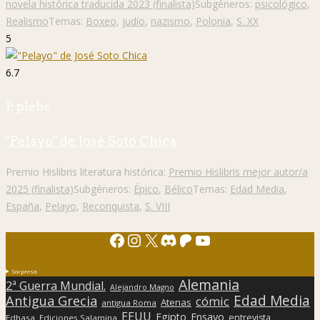
novela histórica traducida 2023 (finalista)
Subgéneros:
psicológico
,
Realismo
Temas:
Boxeo
,
judío
,
nazismo
,
Polonia
,
S. XX
5
6.7
P. plebe
"Pelayo" de José Soto Chica
Premio Hislibris literatura histórica:
Premio Hislibris mejor autor/a
2025 (finalista)
Subgéneros:
Épico
,
Bélico
Temas:
Edad Media
,
España
,
Pelayo
,
Reconquista
,
S. VIII
Facebook
Instagram
X
Discord
Patreon
YouTube
Sorpresa
Alemania
2ª Guerra Mundial.
Alejandro Magno
Edad Media
Antigua Grecia
cómic
Atenas
antigua Roma
EEUU
Egipto
Ensayo
entrevista
Edhasa
Ediciones Salamina