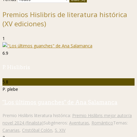
Premios Hislibris de literatura histórica
(XV ediciones)
1
6.9
P. Hislibris
5.8
P. plebe
"Los últimos guanches" de Ana Salamanca
Premio Hislibris literatura histórica:
Premio Hislibris mejor autor/a
novel 2024 (finalista)
Subgéneros:
Aventuras
,
Romántico
Temas:
Canarias
,
Cristóbal Colón
,
S. XIV