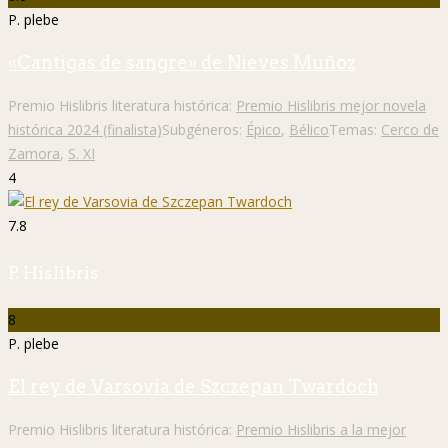
P. plebe
«Cantigas de sangre» de Nieves Muñoz
Premio Hislibris literatura histórica:
Premio Hislibris mejor novela
histórica 2024 (finalista)
Subgéneros:
Épico
,
Bélico
Temas:
Cerco de
Zamora
,
S. XI
4
7.8
P. Hislibris
8
P. plebe
El rey de Varsovia de Szczepan Twardoch
Premio Hislibris literatura histórica:
Premio Hislibris a la mejor