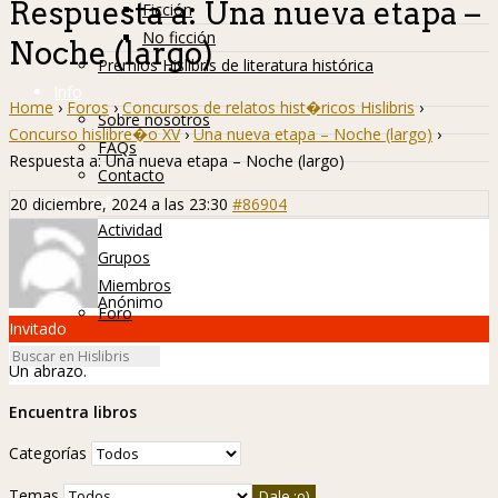
Respuesta a: Una nueva etapa –
Ficción
No ficción
Noche (largo)
Premios Hislibris de literatura histórica
Info
Home
›
Foros
›
Concursos de relatos hist�ricos Hislibris
›
Sobre nosotros
Concurso hislibre�o XV
›
Una nueva etapa – Noche (largo)
›
FAQs
Respuesta a: Una nueva etapa – Noche (largo)
Contacto
Hislibreños
20 diciembre, 2024 a las 23:30
#86904
Actividad
Grupos
Miembros
Anónimo
Foro
Invitado
Un abrazo.
Encuentra libros
Categorías
Temas