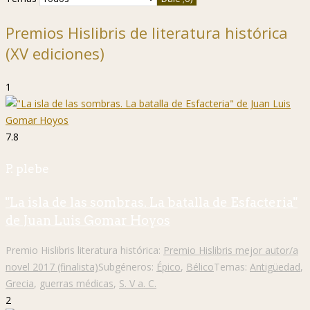
Premios Hislibris de literatura histórica
(XV ediciones)
1
7.8
P. plebe
"La isla de las sombras. La batalla de Esfacteria"
de Juan Luis Gomar Hoyos
Premio Hislibris literatura histórica:
Premio Hislibris mejor autor/a
novel 2017 (finalista)
Subgéneros:
Épico
,
Bélico
Temas:
Antigüedad
,
Grecia
,
guerras médicas
,
S. V a. C.
2