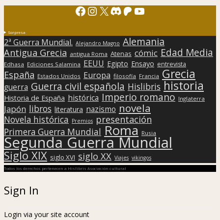
Facebook
Instagram
X
Discord
Patreon
YouTube
Sorpresa
Alemania
2ª Guerra Mundial.
Alejandro Magno
Edad Media
Antigua Grecia
cómic
Atenas
antigua Roma
EEUU
Egipto
Ensayo
entrevista
Edhasa
Ediciones Salamina
Grecia
España
Europa
Estados Unidos
filosofía
Francia
historia
Guerra civil española
Hislibris
guerra
Imperio romano
histórica
Historia de España
Inglaterra
novela
libros
Japón
nazismo
literatura
presentación
Novela histórica
Premios
Roma
Primera Guerra Mundial
Rusia
Segunda Guerra Mundial
Siglo XIX
siglo XX
siglo XVI
Viajes
vikingos
Todos los derechos pertenecen a Hislibris Asociación cultural
Sign In
Login via your site account