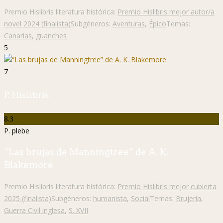
Premio Hislibris literatura histórica:
Premio Hislibris mejor autor/a
novel 2024 (finalista)
Subgéneros:
Aventuras
,
Épico
Temas:
Canarias
,
guanches
5
7
P. Hislibris
8.3
P. plebe
“Las brujas de Manningtree” de A. K.
Blakemore
Premio Hislibris literatura histórica:
Premio Hislibris mejor cubierta
2025 (finalista)
Subgéneros:
humanista
,
Social
Temas:
Brujería
,
Guerra Civil inglesa
,
S. XVII