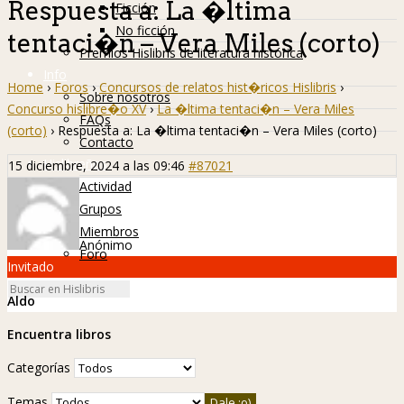
Respuesta a: La �ltima
Ficción
No ficción
tentaci�n – Vera Miles (corto)
Premios Hislibris de literatura histórica
Info
Home
›
Foros
›
Concursos de relatos hist�ricos Hislibris
›
Sobre nosotros
Concurso hislibre�o XV
›
La �ltima tentaci�n – Vera Miles
FAQs
(corto)
›
Respuesta a: La �ltima tentaci�n – Vera Miles (corto)
Contacto
Hislibreños
15 diciembre, 2024 a las 09:46
#87021
Actividad
Grupos
Miembros
Anónimo
Foro
Invitado
Aldo
Encuentra libros
Categorías
Temas