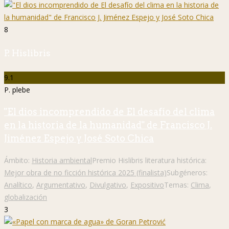
8
P. Hislibris
9.1
P. plebe
"El dios incomprendido de El desafío del clima
en la historia de la humanidad" de Francisco J.
Jiménez Espejo y José Soto Chica
Ámbito:
Historia ambiental
Premio Hislibris literatura histórica:
Mejor obra de no ficción histórica 2025 (finalista)
Subgéneros:
Analítico
,
Argumentativo
,
Divulgativo
,
Expositivo
Temas:
Clima
,
globalización
3