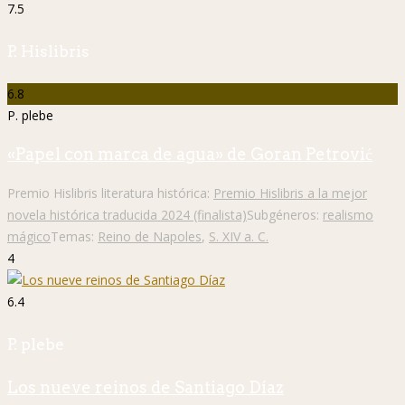
7.5
P. Hislibris
6.8
P. plebe
«Papel con marca de agua» de Goran Petrović
Premio Hislibris literatura histórica:
Premio Hislibris a la mejor
novela histórica traducida 2024 (finalista)
Subgéneros:
realismo
mágico
Temas:
Reino de Napoles
,
S. XIV a. C.
4
6.4
P. plebe
Los nueve reinos de Santiago Díaz