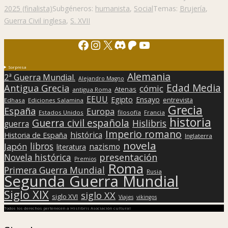
2025 (finalista)
Subgéneros:
humanista
,
Social
Temas:
Brujería
,
Guerra Civil inglesa
,
S. XVII
Facebook
Instagram
X
Discord
Patreon
YouTube
Sorpresa
Alemania
2ª Guerra Mundial.
Alejandro Magno
Edad Media
Antigua Grecia
cómic
Atenas
antigua Roma
EEUU
Egipto
Ensayo
entrevista
Edhasa
Ediciones Salamina
Grecia
España
Europa
Estados Unidos
filosofía
Francia
historia
Guerra civil española
Hislibris
guerra
Imperio romano
histórica
Historia de España
Inglaterra
novela
libros
Japón
nazismo
literatura
presentación
Novela histórica
Premios
Roma
Primera Guerra Mundial
Rusia
Segunda Guerra Mundial
Siglo XIX
siglo XX
siglo XVI
Viajes
vikingos
Todos los derechos pertenecen a Hislibris Asociación cultural