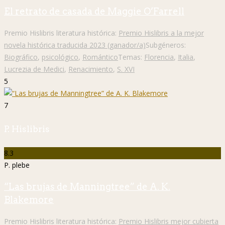
El retrato de casada de Maggie O’Farrell
Premio Hislibris literatura histórica:
Premio Hislibris a la mejor
novela histórica traducida 2023 (ganador/a)
Subgéneros:
Biográfico
,
psicológico
,
Romántico
Temas:
Florencia
,
Italia
,
Lucrezia de Medici
,
Renacimiento
,
S. XVI
5
7
P. Hislibris
8.3
P. plebe
“Las brujas de Manningtree” de A. K.
Blakemore
Premio Hislibris literatura histórica:
Premio Hislibris mejor cubierta