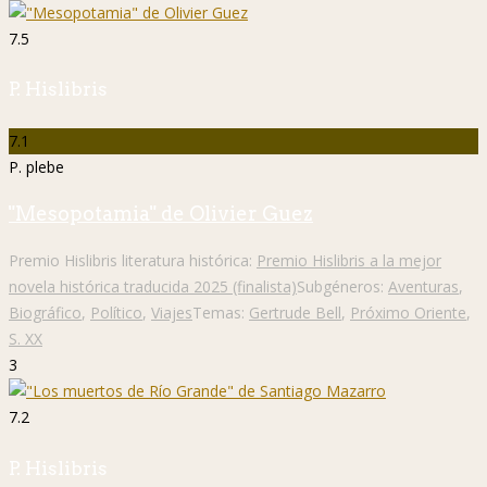
7.5
P. Hislibris
7.1
P. plebe
"Mesopotamia" de Olivier Guez
Premio Hislibris literatura histórica:
Premio Hislibris a la mejor
novela histórica traducida 2025 (finalista)
Subgéneros:
Aventuras
,
Biográfico
,
Político
,
Viajes
Temas:
Gertrude Bell
,
Próximo Oriente
,
S. XX
3
7.2
P. Hislibris