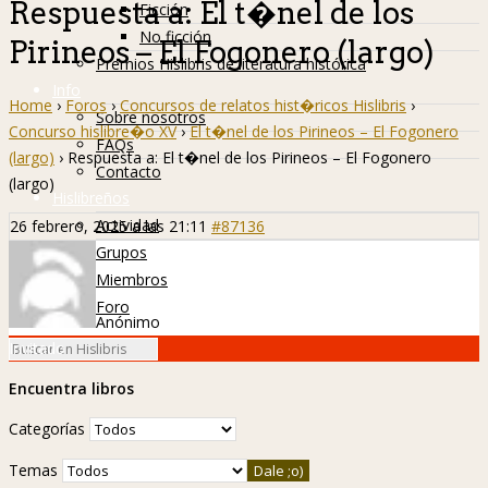
Respuesta a: El t�nel de los
Ficción
No ficción
Pirineos – El Fogonero (largo)
Premios Hislibris de literatura histórica
Info
Home
›
Foros
›
Concursos de relatos hist�ricos Hislibris
›
Sobre nosotros
Concurso hislibre�o XV
›
El t�nel de los Pirineos – El Fogonero
FAQs
(largo)
›
Respuesta a: El t�nel de los Pirineos – El Fogonero
Contacto
(largo)
Hislibreños
Actividad
26 febrero, 2025 a las 21:11
#87136
Grupos
Miembros
Foro
Anónimo
Invitado
Encuentra libros
Categorías
Temas