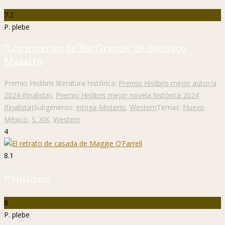
7.2
P. plebe
"Los muertos de Río Grande" de Santiago
Mazarro
Premio Hislibris literatura histórica:
Premio Hislibris mejor autor/a
2024 (finalista)
,
Premio Hislibris mejor novela histórica 2024
(finalista)
Subgéneros:
Intriga-Misterio
,
Western
Temas:
Nuevo
México
,
S. XIX
,
Western
4
8.1
P. Hislibris
8
P. plebe