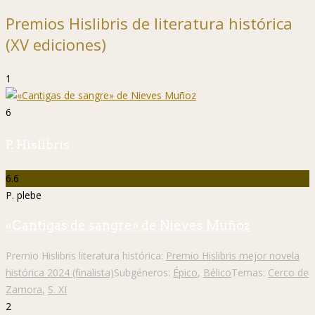
Premios Hislibris de literatura histórica
(XV ediciones)
1
6
P. Hislibris
6.6
P. plebe
«Cantigas de sangre» de Nieves Muñoz
Premio Hislibris literatura histórica:
Premio Hislibris mejor novela
histórica 2024 (finalista)
Subgéneros:
Épico
,
Bélico
Temas:
Cerco de
Zamora
,
S. XI
2