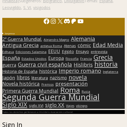
(finalista)
Subgéneros:
Biográfico
,
Divulgativo
Temas:
España
,
Leovigildo
,
S. VI
,
visigodos
Facebook
Instagram
X
Discord
Patreon
YouTube
Sorpresa
Alemania
2ª Guerra Mundial.
Alejandro Magno
Edad Media
Antigua Grecia
cómic
Atenas
antigua Roma
EEUU
Egipto
Ensayo
entrevista
Edhasa
Ediciones Salamina
Grecia
España
Europa
Estados Unidos
filosofía
Francia
historia
Guerra civil española
Hislibris
guerra
Imperio romano
histórica
Historia de España
Inglaterra
novela
libros
Japón
nazismo
literatura
presentación
Novela histórica
Premios
Roma
Primera Guerra Mundial
Rusia
Segunda Guerra Mundial
Siglo XIX
siglo XX
siglo XVI
Viajes
vikingos
Todos los derechos pertenecen a Hislibris Asociación cultural
Sign In