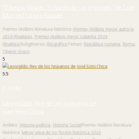
"Tiberio Graco. Tribuno de las legiones" de Luis
Manuel López Román
Premio Hislibris literatura histórica:
Premio Hislibris mejor autor/a
2024 (finalista)
,
Premio Hislibris mejor cubierta 2024
(finalista)
Subgéneros:
Biográfico
Temas:
República romana
,
Roma
,
Tiberio Graco
5
5.5
P. plebe
Leovigildo. Rey de los hispanos de
José Soto Chica
Ámbito:
Historia política
,
Historia Social
Premio Hislibris literatura
histórica:
Mejor obra de no ficción histórica 2023