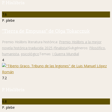
P. Hislibris
7.6
P. plebe
"Tierra de Empusas" de Olga Tokarczuk
Premio Hislibris literatura histórica:
Premio Hislibris a la mejor
novela histórica traducida 2025 (finalista)
Subgéneros:
Filosófico
,
humanista
,
psicológico
Temas:
I Guerra Mundial
4
7.2
P. Hislibris
6.8
P. plebe