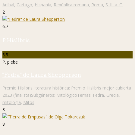
Aníbal
,
Cartago
,
Hispania
,
República romana
,
Roma
,
S. III a. C.
2
6.7
P. Hislibris
5.5
P. plebe
"Fedra" de Laura Shepperson
Premio Hislibris literatura histórica:
Premio Hislibris mejor cubierta
2023 (finalista)
Subgéneros:
Mitológico
Temas:
Fedra
,
Grecia
,
mitología
,
Mitos
3
8