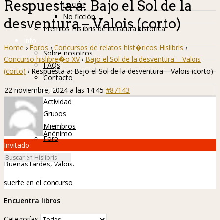
Respuesta a: Bajo el Sol de la
Ficción
No ficción
desventura – Valois (corto)
Premios Hislibris de literatura histórica
Info
Home
›
Foros
›
Concursos de relatos hist�ricos Hislibris
›
Sobre nosotros
Concurso hislibre�o XV
›
Bajo el Sol de la desventura – Valois
FAQs
(corto)
›
Respuesta a: Bajo el Sol de la desventura – Valois (corto)
Contacto
Hislibreños
22 noviembre, 2024 a las 14:45
#87143
Actividad
Grupos
Miembros
Anónimo
Foro
Invitado
Buenas tardes, Valois.
suerte en el concurso
Encuentra libros
Categorías