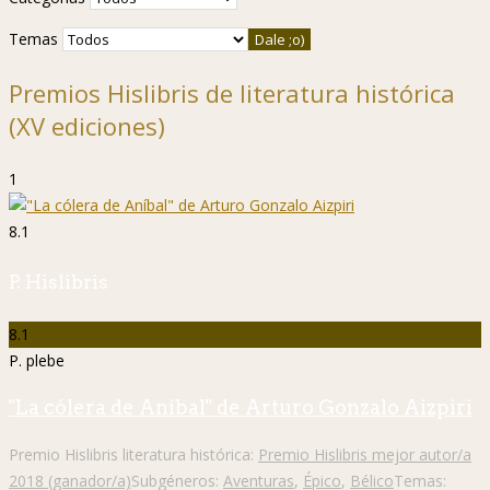
Temas
Premios Hislibris de literatura histórica
(XV ediciones)
1
8.1
P. Hislibris
8.1
P. plebe
"La cólera de Aníbal" de Arturo Gonzalo Aizpiri
Premio Hislibris literatura histórica:
Premio Hislibris mejor autor/a
2018 (ganador/a)
Subgéneros:
Aventuras
,
Épico
,
Bélico
Temas: