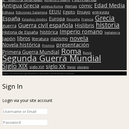
Edad Media
Antigua Grecia
cómic
Atenas
antigua Roma
EEUU
Egipto
Ensayo
entrevista
Edhasa
Ediciones Salamina
Grecia
España
Europa
Estados Unidos
filosofía
Francia
historia
Guerra civil española
Hislibris
guerra
Imperio romano
histórica
Historia de España
Inglaterra
novela
libros
Japón
nazismo
literatura
presentación
Novela histórica
Premios
Roma
Primera Guerra Mundial
Rusia
Segunda Guerra Mundial
Siglo XIX
siglo XX
siglo XVI
Viajes
vikingos
Todos los derechos pertenecen a Hislibris Asociación cultural
Sign In
Login via your site account