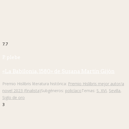
7.7
P. plebe
«La Babilonia, 1580» de Susana Martín Gijón
Premio Hislibris literatura histórica:
Premio Hislibris mejor autor/a
novel 2023 (finalista)
Subgéneros:
policíaco
Temas:
S. XVI
,
Sevilla
,
Siglo de oro
3