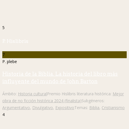
5
P. Hislibris
7
P. plebe
Historia de la Biblia. La historia del libro más
influyente del mundo de John Barton
Ámbito:
Historia cultural
Premio Hislibris literatura histórica:
Mejor
obra de no ficción histórica 2024 (finalista)
Subgéneros:
Argumentativo
,
Divulgativo
,
Expositivo
Temas:
Biblia
,
Cristianismo
4