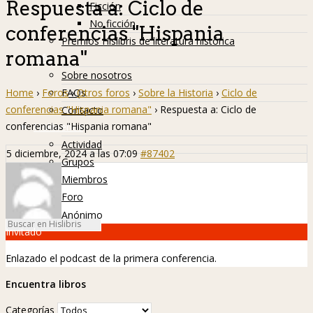
Respuesta a: Ciclo de
Ficción
No ficción
conferencias "Hispania
Premios Hislibris de literatura histórica
romana"
Info
Sobre nosotros
Home
›
Foros
›
Otros foros
›
Sobre la Historia
›
Ciclo de
FAQs
conferencias "Hispania romana"
›
Respuesta a: Ciclo de
Contacto
conferencias "Hispania romana"
Hislibreños
Actividad
5 diciembre, 2024 a las 07:09
#87402
Grupos
Miembros
Foro
Anónimo
Invitado
Enlazado el podcast de la primera conferencia.
Encuentra libros
Categorías