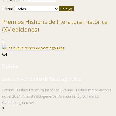
Temas
Premios Hislibris de literatura histórica
(XV ediciones)
1
6.4
P. plebe
Los nueve reinos de Santiago Díaz
Premio Hislibris literatura histórica:
Premio Hislibris mejor autor/a
novel 2024 (finalista)
Subgéneros:
Aventuras
,
Épico
Temas:
Canarias
,
guanches
2