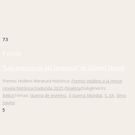
7.5
P. plebe
"Los guerreros del invierno" de Olivier Norek
Premio Hislibris literatura histórica:
Premio Hislibris a la mejor
novela histórica traducida 2025 (finalista)
Subgéneros:
Bélico
Temas:
Guerra de Invierno
,
II Guerra Mundial
,
S. XX
,
Simo
Häyhä
5