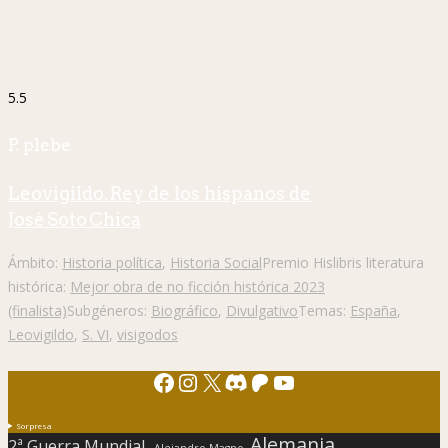
5.5
P. plebe
Leovigildo. Rey de los hispanos de
José Soto Chica
Ámbito:
Historia política
,
Historia Social
Premio Hislibris literatura
histórica:
Mejor obra de no ficción histórica 2023
(finalista)
Subgéneros:
Biográfico
,
Divulgativo
Temas:
España
,
Leovigildo
,
S. VI
,
visigodos
Facebook
Instagram
X
Discord
Patreon
YouTube
Sorpresa
Alemania
2ª Guerra Mundial.
Alejandro Magno