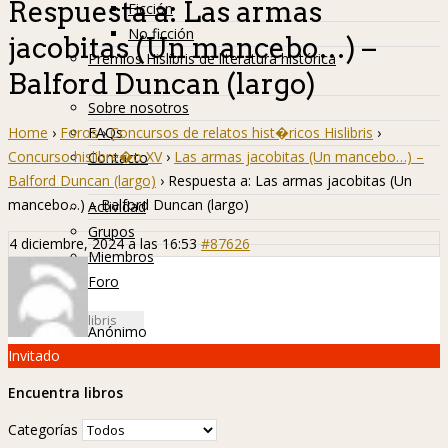
Respuesta a: Las armas
Ficción
No ficción
jacobitas (Un mancebo…) –
Premios Hislibris de literatura histórica
Balford Duncan (largo)
Info
Sobre nosotros
Home
›
Foros
›
Concursos de relatos hist�ricos Hislibris
›
FAQs
Concurso hislibre�o XV
›
Las armas jacobitas (Un mancebo…) –
Contacto
Balford Duncan (largo)
›
Respuesta a: Las armas jacobitas (Un
Hislibreños
mancebo…) – Balford Duncan (largo)
Actividad
Grupos
4 diciembre, 2024 a las 16:53
#87626
Miembros
Foro
Anónimo
Invitado
Encuentra libros
Categorías