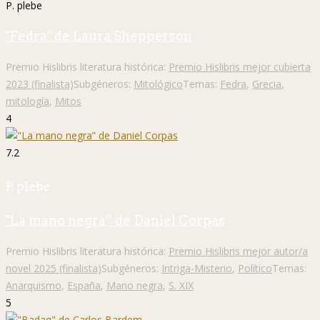
P. plebe
"Fedra" de Laura Shepperson
Premio Hislibris literatura histórica:
Premio Hislibris mejor cubierta
2023 (finalista)
Subgéneros:
Mitológico
Temas:
Fedra
,
Grecia
,
mitología
,
Mitos
4
7.2
P. plebe
"La mano negra” de Daniel Corpas
Premio Hislibris literatura histórica:
Premio Hislibris mejor autor/a
novel 2025 (finalista)
Subgéneros:
Intriga-Misterio
,
Político
Temas:
Anarquismo
,
España
,
Mano negra
,
S. XIX
5