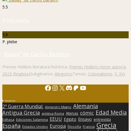
5.5
P. Hislibris
5.8
P. plebe
"Badaq" de Carlos Bardem
Premio Hislibris literatura histórica:
Premio Hislibris mejor autor/a
2023 (finalista)
Subgéneros:
Alegorico
Temas:
Colonialismo
,
S. XVI
Facebook
Instagram
X
Discord
Patreon
YouTube
Sorpresa
Alemania
2ª Guerra Mundial.
Alejandro Magno
Edad Media
Antigua Grecia
cómic
Atenas
antigua Roma
EEUU
Egipto
Ensayo
entrevista
Edhasa
Ediciones Salamina
Grecia
España
Europa
Estados Unidos
filosofía
Francia