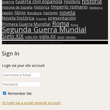
historia
Guerra civil española
Hislibris
guerra
Imperio romano
histórica
Historia de España
Inglaterra
novela
libros
Japón
nazismo
literatura
presentación
Novela histórica
Premios
Roma
Primera Guerra Mundial
Rusia
Segunda Guerra Mundial
Siglo XIX
siglo XX
siglo XVI
Viajes
vikingos
Todos los derechos pertenecen a Hislibris Asociación cultural
Sign In
Login via your site account
Remember Me
Or login via a social network account