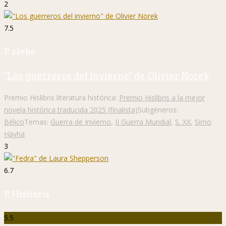
2
7.5
P. plebe
"Los guerreros del invierno" de Olivier Norek
Premio Hislibris literatura histórica:
Premio Hislibris a la mejor
novela histórica traducida 2025 (finalista)
Subgéneros:
Bélico
Temas:
Guerra de Invierno
,
II Guerra Mundial
,
S. XX
,
Simo
Häyhä
3
6.7
P. Hislibris
5.5