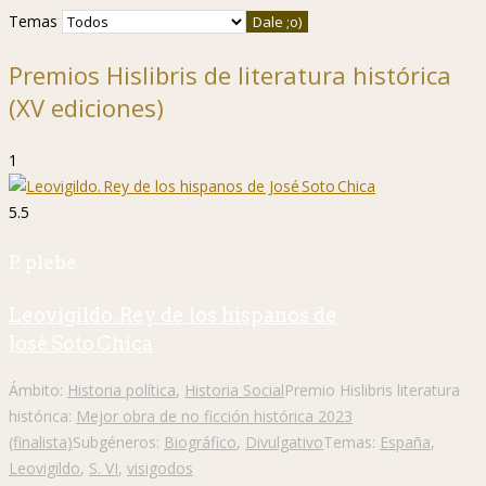
Temas
Premios Hislibris de literatura histórica
(XV ediciones)
1
5.5
P. plebe
Leovigildo. Rey de los hispanos de
José Soto Chica
Ámbito:
Historia política
,
Historia Social
Premio Hislibris literatura
histórica:
Mejor obra de no ficción histórica 2023
(finalista)
Subgéneros:
Biográfico
,
Divulgativo
Temas:
España
,
Leovigildo
,
S. VI
,
visigodos