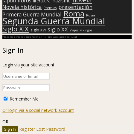
libros
Japón
nazismo
literatura
presentación
Novela histórica
Premios
Roma
Primera Guerra Mundial
Rusia
Segunda Guerra Mundial
Siglo XIX
siglo XX
siglo XVI
Viajes
vikingos
Todos los derechos pertenecen a Hislibris Asociación cultural
Sign In
Login via your site account
Remember Me
Or login via a social network account
OR
Register
Lost Password