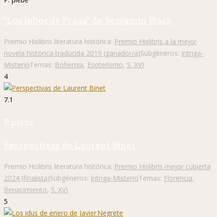
"Los lobos de Praga" de Benjamin Black
Premio Hislibris literatura histórica:
Premio Hislibris a la mejor
novela histórica traducida 2019 (ganador/a)
Subgéneros:
Intriga-
Misterio
Temas:
Bohemia
,
Esoterismo
,
S. XVI
4
7.1
P. plebe
Perspectivas de Laurent Binet
Premio Hislibris literatura histórica:
Premio Hislibris mejor cubierta
2024 (finalista)
Subgéneros:
Intriga-Misterio
Temas:
Florencia
,
Renacimiento
,
S. XVI
5