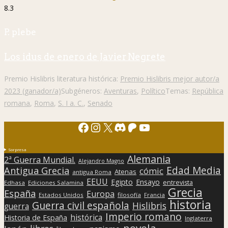
8.3
P. plebe
Los idus de enero de Javier Negrete
Premio Hislibris literatura histórica:
Premio Hislibris mejor autor/a
2023 (ganador/a)
Subgéneros:
Aventuras
,
Político
Temas:
República
romana
,
Roma
,
S. I a. C.
,
Senado
Facebook
Instagram
X
Discord
Patreon
YouTube
Sorpresa
Alemania
2ª Guerra Mundial.
Alejandro Magno
Edad Media
Antigua Grecia
cómic
Atenas
antigua Roma
EEUU
Egipto
Ensayo
entrevista
Edhasa
Ediciones Salamina
Grecia
España
Europa
Estados Unidos
filosofía
Francia
historia
Guerra civil española
Hislibris
guerra
Imperio romano
histórica
Historia de España
Inglaterra
novela