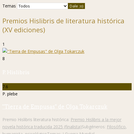
Temas
Premios Hislibris de literatura histórica
(XV ediciones)
1
8
P. Hislibris
7.6
P. plebe
"Tierra de Empusas" de Olga Tokarczuk
Premio Hislibris literatura histórica:
Premio Hislibris a la mejor
novela histórica traducida 2025 (finalista)
Subgéneros:
Filosófico
,
humanista
,
psicológico
Temas:
I Guerra Mundial