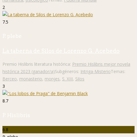
2
7.5
P. plebe
La taberna de Silos de Lorenzo G. Acebedo
Premio Hislibris literatura histórica:
Premio Hislibris mejor novela
histórica 2023 (ganador/a)
Subgéneros:
Intriga-Misterio
Temas:
Berceo
,
monasterio
,
monjes
,
S. XIII
,
Silos
3
8.7
P. Hislibris
6.8
P. plebe