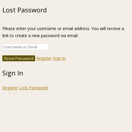
Lost Password
Please enter your username or email address. You will receive a
link to create a new password via email.
Register
Sign In
Sign In
Register
Lost Password
Ir a la barra de herramientas
Acerca
WordPress.org
de
Documentación
WordPress
Aprende WordPress
Soporte