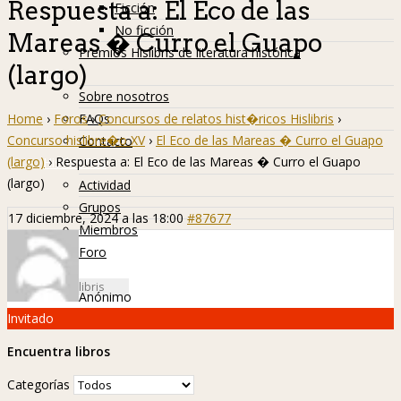
Respuesta a: El Eco de las
Ficción
No ficción
Mareas � Curro el Guapo
Premios Hislibris de literatura histórica
(largo)
Info
Sobre nosotros
Home
›
Foros
›
Concursos de relatos hist�ricos Hislibris
›
FAQs
Concurso hislibre�o XV
›
El Eco de las Mareas � Curro el Guapo
Contacto
(largo)
›
Respuesta a: El Eco de las Mareas � Curro el Guapo
Hislibreños
(largo)
Actividad
Grupos
17 diciembre, 2024 a las 18:00
#87677
Miembros
Foro
Anónimo
Invitado
Encuentra libros
Categorías