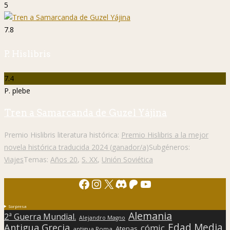
5
7.8
P. Hislibris
7.4
P. plebe
Tren a Samarcanda de Guzel Yájina
Premio Hislibris literatura histórica:
Premio Hislibris a la mejor
novela histórica traducida 2024 (ganador/a)
Subgéneros:
Viajes
Temas:
Años 20
,
S. XX
,
Unión Soviética
Facebook
Instagram
X
Discord
Patreon
YouTube
Sorpresa
Alemania
2ª Guerra Mundial.
Alejandro Magno
Edad Media
Antigua Grecia
cómic
Atenas
antigua Roma