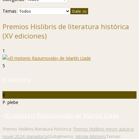
Temas
Premios Hislibris de literatura histórica
(XV ediciones)
1
5
P. Hislibris
8
P. plebe
«El misterio Razumovski» de Martín Llade
Premio Hislibris literatura histórica:
Premio Hislibris mejor autor/a
novel 2024 (ganador/a)
Subgéneros:
Intriga-Misterio
Temas: