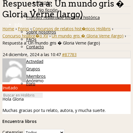
Respuesta a: Un mundo gris �
Ficción
No ficción
Gloria Verne (largo)
Premios Hislibris de literatura histórica
Info
Home
›
Foros
›
Concursos de relatos hist�ricos Hislibris
›
Sobre nosotros
Concurso hislibre�o XV
›
Un mundo gris � Gloria Verne (largo)
›
FAQs
Respuesta a: Un mundo gris � Gloria Verne (largo)
Contacto
Hislibreños
24 diciembre, 2024 a las 10:47
#87783
Actividad
Grupos
Miembros
Anónimo
Foro
Invitado
Hola Gloria
Muchas gracias por tu relato, autora, y mucha suerte.
Encuentra libros
Categorías