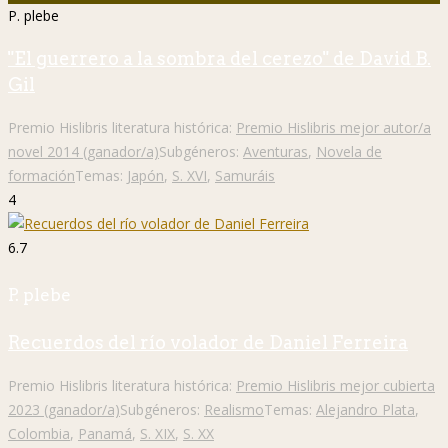
P. plebe
"El guerrero a la sombra del cerezo" de David B.
Gil
Premio Hislibris literatura histórica:
Premio Hislibris mejor autor/a
novel 2014 (ganador/a)
Subgéneros:
Aventuras
,
Novela de
formación
Temas:
Japón
,
S. XVI
,
Samuráis
4
6.7
P. plebe
Recuerdos del río volador de Daniel Ferreira
Premio Hislibris literatura histórica:
Premio Hislibris mejor cubierta
2023 (ganador/a)
Subgéneros:
Realismo
Temas:
Alejandro Plata
,
Colombia
,
Panamá
,
S. XIX
,
S. XX