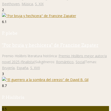
Beethoven
,
Música
,
S. XIX
2
6.1
P. plebe
"Por bruja y hechicera" de Francine Zapater
Premio Hislibris literatura histórica:
Premio Hislibris mejor autor/a
novel 2025 (finalista)
Subgéneros:
Romántico
,
Social
Temas:
Brujería
,
España
,
S. XVII
3
8.7
P. Hislibris
8.5