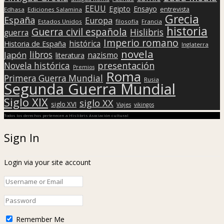
EEUU
Egipto
Ensayo
entrevista
Edhasa
Ediciones Salamina
Grecia
España
Europa
Estados Unidos
filosofía
Francia
historia
Guerra civil española
Hislibris
guerra
Imperio romano
histórica
Historia de España
Inglaterra
novela
libros
Japón
nazismo
literatura
presentación
Novela histórica
Premios
Roma
Primera Guerra Mundial
Rusia
Segunda Guerra Mundial
Siglo XIX
siglo XX
siglo XVI
Viajes
vikingos
Todos los derechos pertenecen a Hislibris Asociación cultural
Sign In
Login via your site account
Remember Me