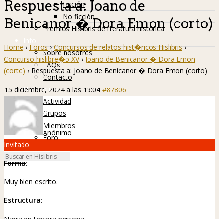
Respuesta a: Joano de
Ficción
No ficción
Benicanor � Dora Emon (corto)
Premios Hislibris de literatura histórica
Info
Home
›
Foros
›
Concursos de relatos hist�ricos Hislibris
›
Sobre nosotros
Concurso hislibre�o XV
›
Joano de Benicanor � Dora Emon
FAQs
(corto)
›
Respuesta a: Joano de Benicanor � Dora Emon (corto)
Contacto
Hislibreños
15 diciembre, 2024 a las 19:04
#87806
Actividad
Grupos
Miembros
Anónimo
Foro
Invitado
Forma
:
Muy bien escrito.
Estructura
:
Narra en tercera persona.