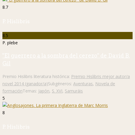
8.7
P. Hislibris
8.5
P. plebe
"El guerrero a la sombra del cerezo" de David B.
Gil
Premio Hislibris literatura histórica:
Premio Hislibris mejor autor/a
novel 2014 (ganador/a)
Subgéneros:
Aventuras
,
Novela de
formación
Temas:
Japón
,
S. XVI
,
Samuráis
5
8
P. Hislibris