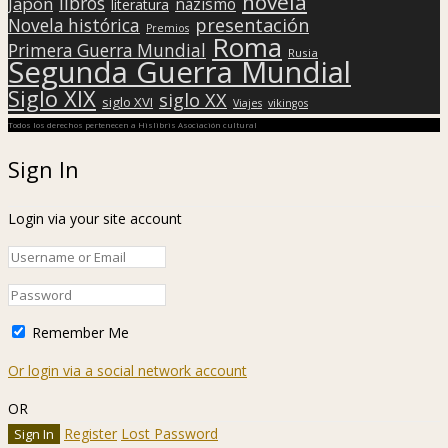
novela
libros
Japón
nazismo
literatura
presentación
Novela histórica
Premios
Roma
Primera Guerra Mundial
Rusia
Segunda Guerra Mundial
Siglo XIX
siglo XX
siglo XVI
Viajes
vikingos
Todos los derechos pertenecen a Hislibris Asociación cultural
Sign In
Login via your site account
Remember Me
Or login via a social network account
OR
Register
Lost Password