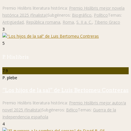
Premio Hislibris literatura histórica:
Premio Hislibris mejor novela
histórica 2025 (finalista)
Subgéneros:
Biográfico
,
Político
Temas:
Antigüedad
,
República romana
,
Roma
,
S. II a. C.
,
Tiberio Graco
3
5
P. Hislibris
7.9
P. plebe
“Los hijos de la sal” de Luis Bertomeu Contreras
Premio Hislibris literatura histórica:
Premio Hislibris mejor autor/a
novel 2025 (finalista)
Subgéneros:
Bélico
Temas:
Guerra de la
Independencia española
4