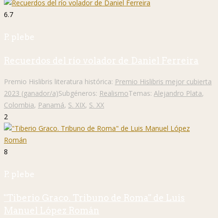
6.7
P. plebe
Recuerdos del río volador de Daniel Ferreira
Premio Hislibris literatura histórica:
Premio Hislibris mejor cubierta
2023 (ganador/a)
Subgéneros:
Realismo
Temas:
Alejandro Plata
,
Colombia
,
Panamá
,
S. XIX
,
S. XX
2
8
P. plebe
"Tiberio Graco. Tribuno de Roma" de Luis
Manuel López Román