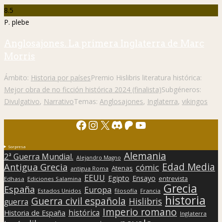
8.5
P. plebe
Anglosajones. La primera Inglaterra de Marc
Morris
Ámbito:
Historia por países
Premio Hislibris literatura histórica:
Mejor obra de no ficción histórica 2024 (finalista)
Subgéneros:
Divulgativo
,
Narrativo
Temas:
Anglosajones
,
Inglaterra
,
vikingos
Facebook
Instagram
X
Discord
Patreon
YouTube
Sorpresa
Alemania
2ª Guerra Mundial.
Alejandro Magno
Edad Media
Antigua Grecia
cómic
Atenas
antigua Roma
EEUU
Egipto
Ensayo
entrevista
Edhasa
Ediciones Salamina
Grecia
España
Europa
Estados Unidos
filosofía
Francia
historia
Guerra civil española
Hislibris
guerra
Imperio romano
histórica
Historia de España
Inglaterra