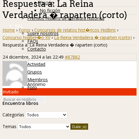
Respuesta a: La Reina
Ficción
No ficción
Verdadera � raparten (corto)
Premios Hislibris de literatura histórica
Info
Home
›
Foros
›
Concursos de relatos hist�ricos Hislibris
›
Sobre nosotros
Concurso hislibre�o XV
›
La Reina Verdadera � raparten (corto)
›
FAQs
Respuesta a: La Reina Verdadera � raparten (corto)
Contacto
Hislibreños
24 diciembre, 2024 a las 22:49
#87882
Actividad
Grupos
Miembros
Anónimo
Foro
Invitado
Encuentra libros
Categorías
Temas