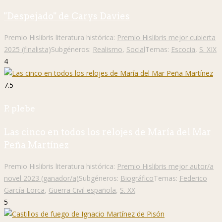
"Despejado" de Carys Davies
Premio Hislibris literatura histórica:
Premio Hislibris mejor cubierta
2025 (finalista)
Subgéneros:
Realismo
,
Social
Temas:
Escocia
,
S. XIX
4
7.5
P. plebe
Las cinco en todos los relojes de María del Mar
Peña Martínez
Premio Hislibris literatura histórica:
Premio Hislibris mejor autor/a
novel 2023 (ganador/a)
Subgéneros:
Biográfico
Temas:
Federico
García Lorca
,
Guerra Civil española
,
S. XX
5