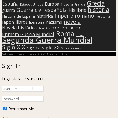
Grecia
España
Europa
Estados Unidos
filosofía
Francia
historia
Guerra civil española
Hislibris
guerra
Imperio romano
histórica
Historia de España
Inglaterra
novela
libros
Japón
nazismo
literatura
presentación
Novela histórica
Premios
Roma
Primera Guerra Mundial
Rusia
Segunda Guerra Mundial
Siglo XIX
siglo XX
siglo XVI
Viajes
vikingos
Todos los derechos pertenecen a Hislibris Asociación cultural
Sign In
Login via your site account
Remember Me