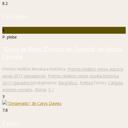
8.2
P. Hislibris
8
P. plebe
"El rey de Nemi. El juicio de Calígula" de Sandra
Parente
Premio Hislibris literatura histórica:
Premio Hislibris mejor autor/a
novel 2017 (ganador/a)
,
Premio Hislibris mejor novela histórica
2017 (ganador/a)
Subgéneros:
Biográfico
,
Político
Temas:
Calígula
,
Imperio romano
,
Roma
,
S. I
3
7.8
P. plebe