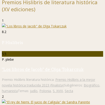
Premios Hislibris de literatura histórica
(XV ediciones)
1
8.2
P. Hislibris
5.5
P. plebe
"Los libros de Jacob" de Olga Tokarczuk
Premio Hislibris literatura histórica:
Premio Hislibris a la mejor
novela histórica traducida 2023 (finalista)
Subgéneros:
Biográfico
,
humanista
Temas:
judío
,
Polonia
,
S. XVIII
,
Secta
2