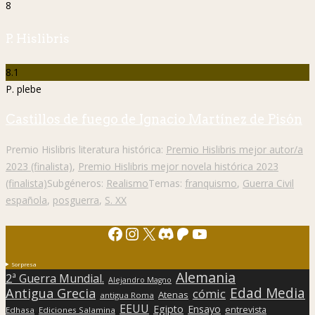
8
P. Hislibris
8.1
P. plebe
Castillos de fuego de Ignacio Martínez de Pisón
Premio Hislibris literatura histórica:
Premio Hislibris mejor autor/a
2023 (finalista)
,
Premio Hislibris mejor novela histórica 2023
(finalista)
Subgéneros:
Realismo
Temas:
franquismo
,
Guerra Civil
española
,
posguerra
,
S. XX
Facebook
Instagram
X
Discord
Patreon
YouTube
Sorpresa
Alemania
2ª Guerra Mundial.
Alejandro Magno
Edad Media
Antigua Grecia
cómic
Atenas
antigua Roma
EEUU
Egipto
Ensayo
entrevista
Edhasa
Ediciones Salamina