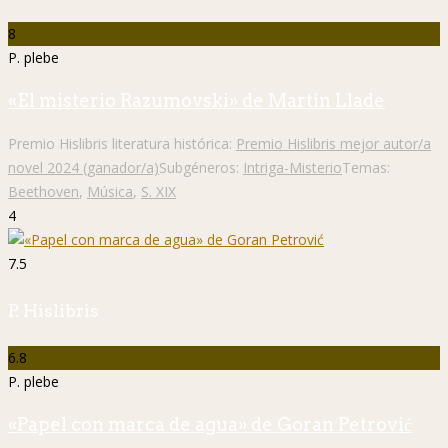
8
P. plebe
«El misterio Razumovski» de Martín Llade
Premio Hislibris literatura histórica:
Premio Hislibris mejor autor/a
novel 2024 (ganador/a)
Subgéneros:
Intriga-Misterio
Temas:
Beethoven
,
Música
,
S. XIX
4
7.5
P. Hislibris
6.8
P. plebe
«Papel con marca de agua» de Goran Petrović