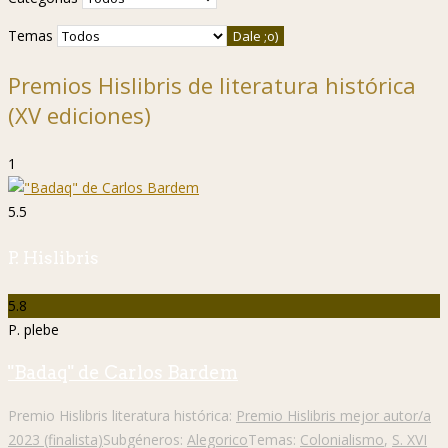
Temas
Premios Hislibris de literatura histórica
(XV ediciones)
1
5.5
P. Hislibris
5.8
P. plebe
"Badaq" de Carlos Bardem
Premio Hislibris literatura histórica:
Premio Hislibris mejor autor/a
2023 (finalista)
Subgéneros:
Alegorico
Temas:
Colonialismo
,
S. XVI