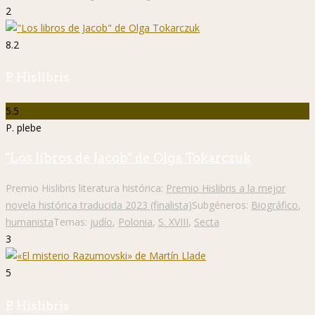
2
8.2
P. Hislibris
5.5
P. plebe
"Los libros de Jacob" de Olga Tokarczuk
Premio Hislibris literatura histórica:
Premio Hislibris a la mejor
novela histórica traducida 2023 (finalista)
Subgéneros:
Biográfico
,
humanista
Temas:
judío
,
Polonia
,
S. XVIII
,
Secta
3
5
P. Hislibris