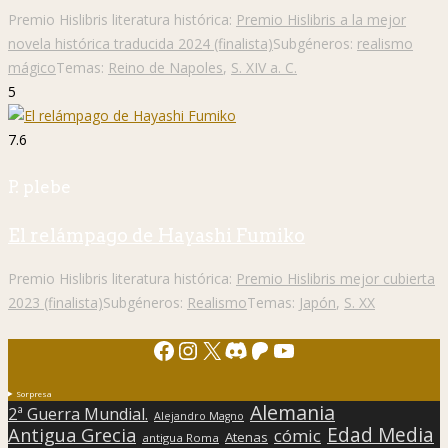
Premio Hislibris literatura histórica:
Premio Hislibris a la mejor
novela histórica traducida 2024 (finalista)
Subgéneros:
realismo
mágico
Temas:
Reino de Napoles
,
S. XIV a. C.
5
7.6
P. plebe
El relámpago de Hayashi Fumiko
Premio Hislibris literatura histórica:
Premio Hislibris mejor cubierta
2023 (finalista)
Subgéneros:
Realismo
Temas:
Japón
,
S. XX
Facebook
Instagram
X
Discord
Patreon
YouTube
Sorpresa
Alemania
2ª Guerra Mundial.
Alejandro Magno
Edad Media
Antigua Grecia
cómic
Atenas
antigua Roma