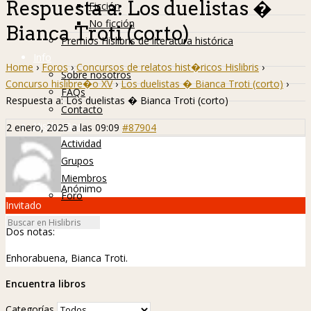
Respuesta a: Los duelistas �
Ficción
No ficción
Bianca Troti (corto)
Premios Hislibris de literatura histórica
Info
Home
›
Foros
›
Concursos de relatos hist�ricos Hislibris
›
Sobre nosotros
Concurso hislibre�o XV
›
Los duelistas � Bianca Troti (corto)
›
FAQs
Respuesta a: Los duelistas � Bianca Troti (corto)
Contacto
Hislibreños
2 enero, 2025 a las 09:09
#87904
Actividad
Grupos
Miembros
Anónimo
Foro
Invitado
Dos notas:
Enhorabuena, Bianca Troti.
Encuentra libros
Categorías