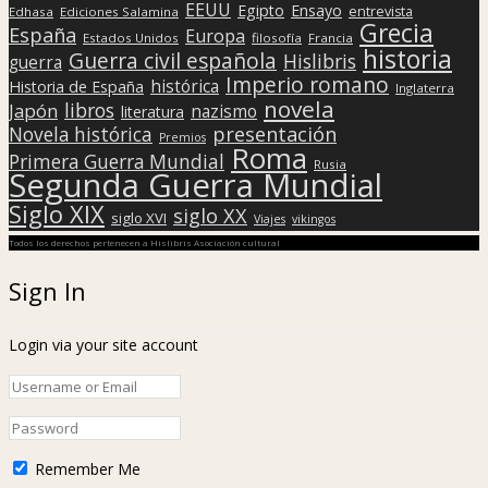
EEUU
Egipto
Ensayo
entrevista
Edhasa
Ediciones Salamina
Grecia
España
Europa
Estados Unidos
filosofía
Francia
historia
Guerra civil española
Hislibris
guerra
Imperio romano
histórica
Historia de España
Inglaterra
novela
libros
Japón
nazismo
literatura
presentación
Novela histórica
Premios
Roma
Primera Guerra Mundial
Rusia
Segunda Guerra Mundial
Siglo XIX
siglo XX
siglo XVI
Viajes
vikingos
Todos los derechos pertenecen a Hislibris Asociación cultural
Sign In
Login via your site account
Remember Me