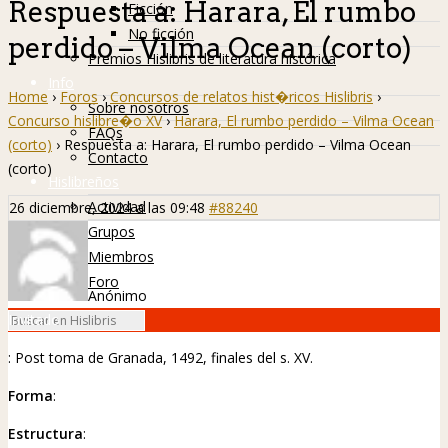
Respuesta a: Harara, El rumbo
Ficción
No ficción
perdido – Vilma Ocean (corto)
Premios Hislibris de literatura histórica
Info
Home
›
Foros
›
Concursos de relatos hist�ricos Hislibris
›
Sobre nosotros
Concurso hislibre�o XV
›
Harara, El rumbo perdido – Vilma Ocean
FAQs
(corto)
›
Respuesta a: Harara, El rumbo perdido – Vilma Ocean
Contacto
(corto)
Hislibreños
Actividad
26 diciembre, 2024 a las 09:48
#88240
Grupos
Miembros
Foro
Anónimo
Invitado
: Post toma de Granada, 1492, finales del s. XV.
Forma
:
Estructura
: