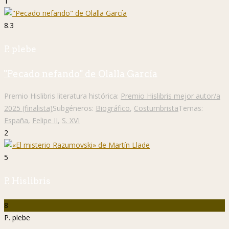
1
8.3
P. plebe
"Pecado nefando" de Olalla García
Premio Hislibris literatura histórica:
Premio Hislibris mejor autor/a
2025 (finalista)
Subgéneros:
Biográfico
,
Costumbrista
Temas:
España
,
Felipe II
,
S. XVI
2
5
P. Hislibris
8
P. plebe