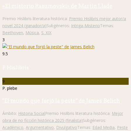
«El misterio Razumovski» de Martín Llade
Premio Hislibris literatura histórica:
Premio Hislibris mejor autor/a
novel 2024 (ganador/a)
Subgéneros:
Intriga-Misterio
Temas:
Beethoven
,
Música
,
S. XIX
3
9.5
P. Hislibris
9
P. plebe
"El mundo que forjó la peste" de James Belich
Ámbito:
Historia Social
Premio Hislibris literatura histórica:
Mejor
obra de no ficción histórica 2025 (finalista)
Subgéneros:
Académico
,
Argumentativo
,
Divulgativo
Temas:
Edad Media
,
Peste