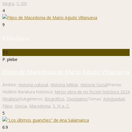
Negra
,
S. XIV
4
9
P. Hislibris
7.1
P. plebe
Filipo de Macedonia de Mario Agudo Villanueva
Ámbito:
Historia cultural
,
Historia Militar
,
Historia Social
Premio
Hislibris literatura histórica:
Mejor obra de no ficción histórica 2024
(finalista)
Subgéneros:
Biográfico
,
Divulgativo
Temas:
Antigüedad
,
Filipo
,
Grecia
,
Macedonia
,
S. IV a. C.
5
6.9