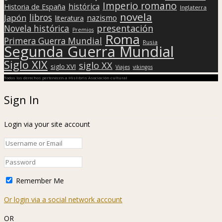
Imperio romano
histórica
Historia de España
Inglaterra
novela
libros
Japón
nazismo
literatura
presentación
Novela histórica
Premios
Roma
Primera Guerra Mundial
Rusia
Segunda Guerra Mundial
Siglo XIX
siglo XX
siglo XVI
Viajes
vikingos
Todos los derechos pertenecen a Hislibris Asociación cultural
Sign In
Login via your site account
Remember Me
Or login via a social network account
OR