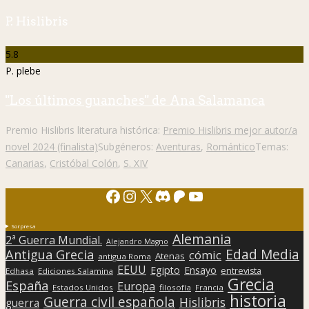
P. Hislibris
5.8
P. plebe
"Los últimos guanches" de Ana Salamanca
Premio Hislibris literatura histórica:
Premio Hislibris mejor autor/a
novel 2024 (finalista)
Subgéneros:
Aventuras
,
Romántico
Temas:
Canarias
,
Cristóbal Colón
,
S. XIV
Facebook
Instagram
X
Discord
Patreon
YouTube
Sorpresa
Alemania
2ª Guerra Mundial.
Alejandro Magno
Edad Media
Antigua Grecia
cómic
Atenas
antigua Roma
EEUU
Egipto
Ensayo
entrevista
Edhasa
Ediciones Salamina
Grecia
España
Europa
Estados Unidos
filosofía
Francia
historia
Guerra civil española
Hislibris
guerra