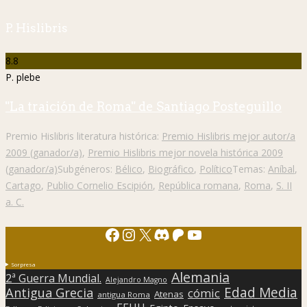
P. Hislibris
8.8
P. plebe
"La traición de Roma" de Santiago Posteguillo
Premio Hislibris literatura histórica:
Premio Hislibris mejor autor/a
2009 (ganador/a)
,
Premio Hislibris mejor novela histórica 2009
(ganador/a)
Subgéneros:
Bélico
,
Biográfico
,
Político
Temas:
Aníbal
,
Cartago
,
Publio Cornelio Escipión
,
República romana
,
Roma
,
S. II
a. C.
Facebook
Instagram
X
Discord
Patreon
YouTube
Sorpresa
Alemania
2ª Guerra Mundial.
Alejandro Magno
Edad Media
Antigua Grecia
cómic
Atenas
antigua Roma