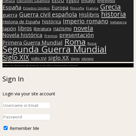
EEUU
Egipto
Ensayo
entrevista
Edhasa
Ediciones Salamina
Grecia
España
Europa
Estados Unidos
filosofía
Francia
historia
Guerra civil española
Hislibris
guerra
Imperio romano
histórica
Historia de España
Inglaterra
novela
libros
Japón
nazismo
literatura
presentación
Novela histórica
Premios
Roma
Primera Guerra Mundial
Rusia
Segunda Guerra Mundial
Siglo XIX
siglo XX
siglo XVI
Viajes
vikingos
Todos los derechos pertenecen a Hislibris Asociación cultural
Sign In
Login via your site account
Remember Me