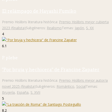
El relámpago de Hayashi Fumiko
Premio Hislibris literatura histórica:
Premio Hislibris mejor cubierta
2023 (finalista)
Subgéneros:
Realismo
Temas:
Japón
,
S. XX
4
6.1
P. plebe
"Por bruja y hechicera" de Francine Zapater
Premio Hislibris literatura histórica:
Premio Hislibris mejor autor/a
novel 2025 (finalista)
Subgéneros:
Romántico
,
Social
Temas:
Brujería
,
España
,
S. XVII
5
8.2