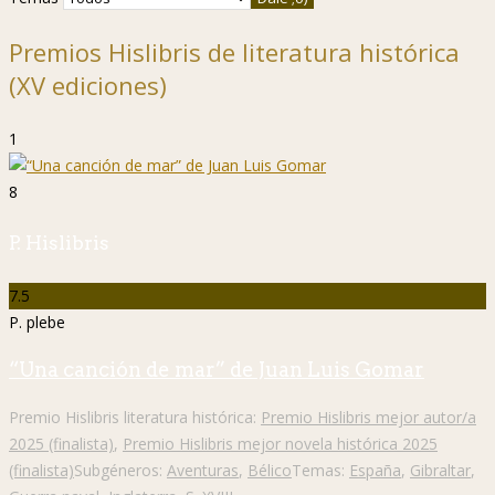
Premios Hislibris de literatura histórica
(XV ediciones)
1
8
P. Hislibris
7.5
P. plebe
“Una canción de mar” de Juan Luis Gomar
Premio Hislibris literatura histórica:
Premio Hislibris mejor autor/a
2025 (finalista)
,
Premio Hislibris mejor novela histórica 2025
(finalista)
Subgéneros:
Aventuras
,
Bélico
Temas:
España
,
Gibraltar
,