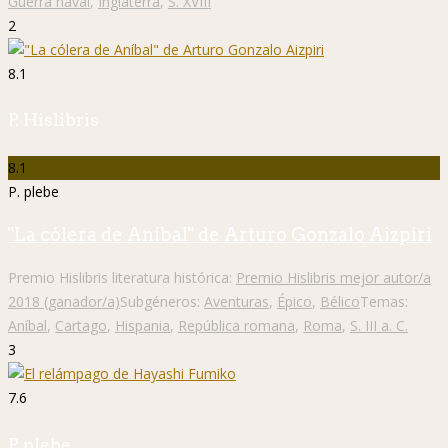
Guerra naval
,
Inglaterra
,
S. XVIII
2
8.1
P. Hislibris
8.1
P. plebe
"La cólera de Aníbal" de Arturo Gonzalo Aizpiri
Premio Hislibris literatura histórica:
Premio Hislibris mejor autor/a
2018 (ganador/a)
Subgéneros:
Aventuras
,
Épico
,
Bélico
Temas:
Aníbal
,
Cartago
,
Hispania
,
República romana
,
Roma
,
S. III a. C.
3
7.6
P. plebe