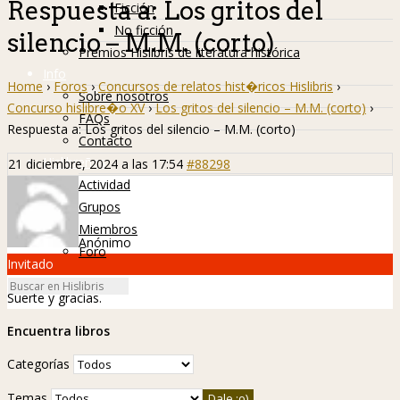
Respuesta a: Los gritos del
Ficción
No ficción
silencio – M.M. (corto)
Premios Hislibris de literatura histórica
Info
Home
›
Foros
›
Concursos de relatos hist�ricos Hislibris
›
Sobre nosotros
Concurso hislibre�o XV
›
Los gritos del silencio – M.M. (corto)
›
FAQs
Respuesta a: Los gritos del silencio – M.M. (corto)
Contacto
Hislibreños
21 diciembre, 2024 a las 17:54
#88298
Actividad
Grupos
Miembros
Anónimo
Foro
Invitado
Suerte y gracias.
Encuentra libros
Categorías
Temas