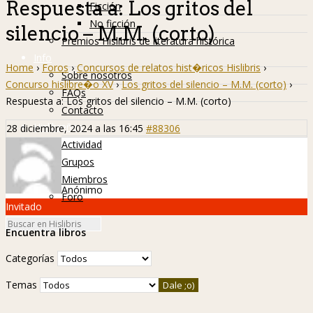
Respuesta a: Los gritos del
Ficción
No ficción
silencio – M.M. (corto)
Premios Hislibris de literatura histórica
Info
Home
›
Foros
›
Concursos de relatos hist�ricos Hislibris
›
Sobre nosotros
Concurso hislibre�o XV
›
Los gritos del silencio – M.M. (corto)
›
FAQs
Respuesta a: Los gritos del silencio – M.M. (corto)
Contacto
Hislibreños
28 diciembre, 2024 a las 16:45
#88306
Actividad
Grupos
Miembros
Anónimo
Foro
Invitado
Encuentra libros
Categorías
Temas