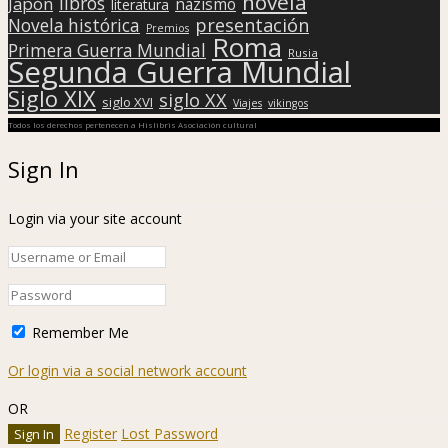
novela
libros
Japón
nazismo
literatura
presentación
Novela histórica
Premios
Roma
Primera Guerra Mundial
Rusia
Segunda Guerra Mundial
Siglo XIX
siglo XX
siglo XVI
Viajes
vikingos
Todos los derechos pertenecen a Hislibris Asociación cultural
Sign In
Login via your site account
Remember Me
Or login via a social network account
OR
Register
Lost Password