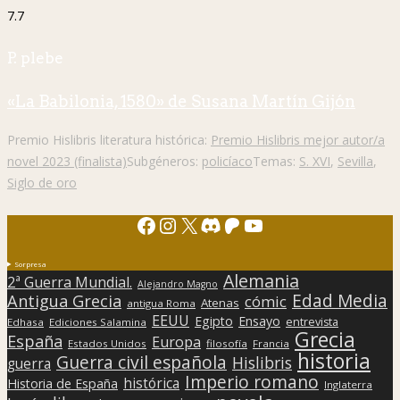
7.7
P. plebe
«La Babilonia, 1580» de Susana Martín Gijón
Premio Hislibris literatura histórica:
Premio Hislibris mejor autor/a
novel 2023 (finalista)
Subgéneros:
policíaco
Temas:
S. XVI
,
Sevilla
,
Siglo de oro
Facebook
Instagram
X
Discord
Patreon
YouTube
Sorpresa
Alemania
2ª Guerra Mundial.
Alejandro Magno
Edad Media
Antigua Grecia
cómic
Atenas
antigua Roma
EEUU
Egipto
Ensayo
entrevista
Edhasa
Ediciones Salamina
Grecia
España
Europa
Estados Unidos
filosofía
Francia
historia
Guerra civil española
Hislibris
guerra
Imperio romano
histórica
Historia de España
Inglaterra