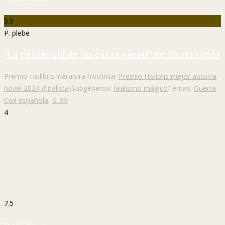
5.5
P. plebe
"La península de las casas vacías" de David Uclés
Premio Hislibris literatura histórica:
Premio Hislibris mejor autor/a
novel 2024 (finalista)
Subgéneros:
realismo mágico
Temas:
Guerra
Civil española
,
S. XX
4
7.5