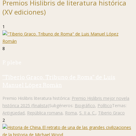
Premios Hislibris de literatura histórica
(XV ediciones)
1
8
P. plebe
"Tiberio Graco. Tribuno de Roma" de Luis
Manuel López Román
Premio Hislibris literatura histórica:
Premio Hislibris mejor novela
histórica 2025 (finalista)
Subgéneros:
Biográfico
,
Político
Temas:
Antigüedad
,
República romana
,
Roma
,
S. II a. C.
,
Tiberio Graco
2