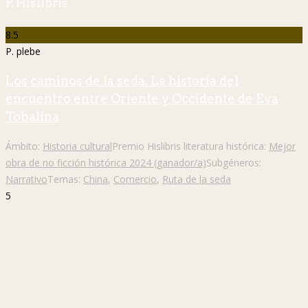
P. Hislibris
8.5
P. plebe
Los caminos de la seda. La historia del
encuentro entre Oriente y Occidente de Eva
Tobalina
Ámbito:
Historia cultural
Premio Hislibris literatura histórica:
Mejor
obra de no ficción histórica 2024 (ganador/a)
Subgéneros:
Narrativo
Temas:
China
,
Comercio
,
Ruta de la seda
5