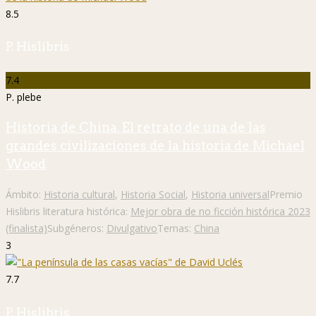
8.5
P. Hislibris
7.4
P. plebe
Historia de China. El retrato de una de las
grandes civilizaciones de la historia de Michael
Wood
Ámbito:
Historia cultural
,
Historia Social
,
Historia universal
Premio
Hislibris literatura histórica:
Mejor obra de no ficción histórica 2023
(finalista)
Subgéneros:
Divulgativo
Temas:
China
3
7.7
P. Hislibris