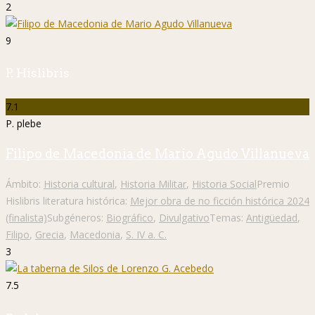
2
9
P. Hislibris
7.1
P. plebe
Filipo de Macedonia de Mario Agudo Villanueva
Ámbito:
Historia cultural
,
Historia Militar
,
Historia Social
Premio
Hislibris literatura histórica:
Mejor obra de no ficción histórica 2024
(finalista)
Subgéneros:
Biográfico
,
Divulgativo
Temas:
Antigüedad
,
Filipo
,
Grecia
,
Macedonia
,
S. IV a. C.
3
7.5