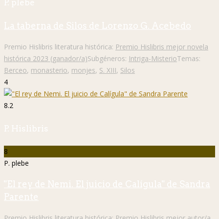
P. plebe
La taberna de Silos de Lorenzo G. Acebedo
Premio Hislibris literatura histórica:
Premio Hislibris mejor novela
histórica 2023 (ganador/a)
Subgéneros:
Intriga-Misterio
Temas:
Berceo
,
monasterio
,
monjes
,
S. XIII
,
Silos
4
8.2
P. Hislibris
8
P. plebe
"El rey de Nemi. El juicio de Calígula" de Sandra
Parente
Premio Hislibris literatura histórica:
Premio Hislibris mejor autor/a