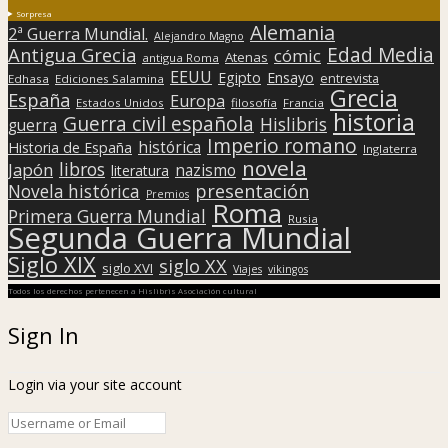
Sorpresa
Alemania
2ª Guerra Mundial.
Alejandro Magno
Edad Media
Antigua Grecia
cómic
Atenas
antigua Roma
EEUU
Egipto
Ensayo
entrevista
Edhasa
Ediciones Salamina
Grecia
España
Europa
Estados Unidos
filosofía
Francia
historia
Guerra civil española
Hislibris
guerra
Imperio romano
histórica
Historia de España
Inglaterra
novela
libros
Japón
nazismo
literatura
presentación
Novela histórica
Premios
Roma
Primera Guerra Mundial
Rusia
Segunda Guerra Mundial
Siglo XIX
siglo XX
siglo XVI
Viajes
vikingos
Todos los derechos pertenecen a Hislibris Asociación cultural
Sign In
Login via your site account