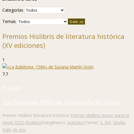
Categorías
Temas
Premios Hislibris de literatura histórica
(XV ediciones)
1
7.7
P. plebe
«La Babilonia, 1580» de Susana Martín Gijón
Premio Hislibris literatura histórica:
Premio Hislibris mejor autor/a
novel 2023 (finalista)
Subgéneros:
policíaco
Temas:
S. XVI
,
Sevilla
,
Siglo de oro