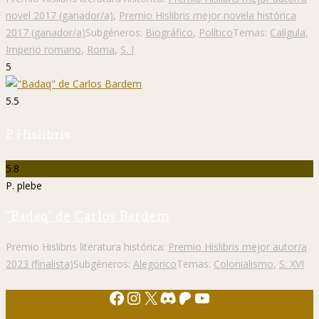
novel 2017 (ganador/a)
,
Premio Hislibris mejor novela histórica
2017 (ganador/a)
Subgéneros:
Biográfico
,
Político
Temas:
Calígula
,
Imperio romano
,
Roma
,
S. I
5
5.5
P. Hislibris
5.8
P. plebe
"Badaq" de Carlos Bardem
Premio Hislibris literatura histórica:
Premio Hislibris mejor autor/a
2023 (finalista)
Subgéneros:
Alegorico
Temas:
Colonialismo
,
S. XVI
Facebook
Instagram
X
Discord
Patreon
YouTube