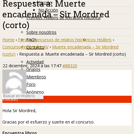
Respuesta a: Muerte
Ficción
No ficción
encadenada – Sir Mordred
Premios Hislibris de literatura histórica
(corto)
Info
Sobre nosotros
Home
›
Foros
›
Concursos de relatos hist�ricos Hislibris
›
FAQs
Concurso hislibre�o XV
›
Muerte encadenada – Sir Mordred
Contacto
(corto)
›
Respuesta a: Muerte encadenada – Sir Mordred (corto)
Hislibreños
Actividad
22 diciembre, 2024 a las 17:47
#88320
Grupos
Miembros
Foro
Anónimo
Invitado
Hola Sir Mordred,
Gracias por el esfuerzo y suerte en el concurso.
Encuentra libros