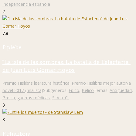
Independencia española
2
7.8
P. plebe
"La isla de las sombras. La batalla de Esfacteria"
de Juan Luis Gomar Hoyos
Premio Hislibris literatura histórica:
Premio Hislibris mejor autor/a
novel 2017 (finalista)
Subgéneros:
Épico
,
Bélico
Temas:
Antigüedad
,
Grecia
,
guerras médicas
,
S. V a. C.
3
8
P. Hislibris