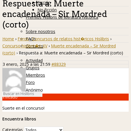
Respuesta a: Muerte
Ficción
No ficción
encadenada – Sir Mordred
Premios Hislibris de literatura histórica
(corto)
Info
Sobre nosotros
Home
›
Foros
›
Concursos de relatos hist�ricos Hislibris
›
FAQs
Concurso hislibre�o XV
›
Muerte encadenada – Sir Mordred
Contacto
(corto)
›
Respuesta a: Muerte encadenada – Sir Mordred (corto)
Hislibreños
Actividad
3 enero, 2025 a las 21:59
#88329
Grupos
Miembros
Foro
Anónimo
Invitado
Suerte en el concurso!
Encuentra libros
Categorías