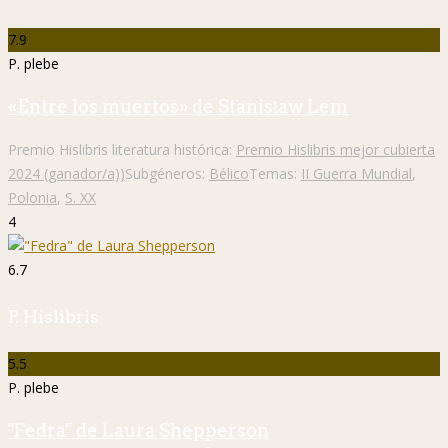
7.9
P. plebe
«Entre los muertos» de Stanisław Lem
Premio Hislibris literatura histórica:
Premio Hislibris mejor cubierta
2024 (ganador/a))
Subgéneros:
Bélico
Temas:
II Guerra Mundial
,
Polonia
,
S. XX
4
6.7
P. Hislibris
5.5
P. plebe
"Fedra" de Laura Shepperson