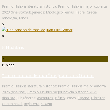
Premio Hislibris literatura histórica:
Premio Hislibris mejor cubierta
2023 (finalista)
Subgéneros:
Mitológico
Temas:
Fedra
,
Grecia
,
mitología
,
Mitos
5
8
P. Hislibris
7.5
P. plebe
“Una canción de mar” de Juan Luis Gomar
Premio Hislibris literatura histórica:
Premio Hislibris mejor autor/a
2025 (finalista)
,
Premio Hislibris mejor novela histórica 2025
(finalista)
Subgéneros:
Aventuras
,
Bélico
Temas:
España
,
Gibraltar
,
Guerra naval
,
Inglaterra
,
S. XVIII