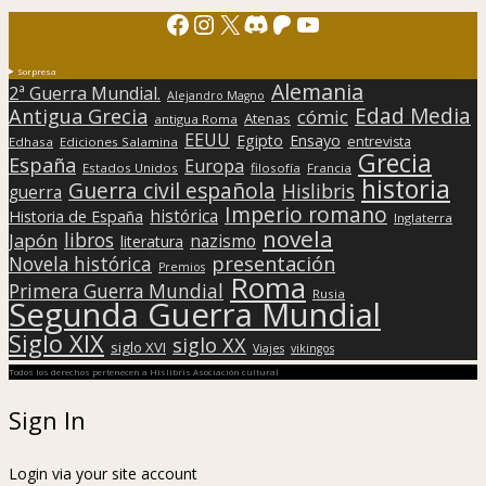
Facebook
Instagram
X
Discord
Patreon
YouTube
Sorpresa
Alemania
2ª Guerra Mundial.
Alejandro Magno
Edad Media
Antigua Grecia
cómic
Atenas
antigua Roma
EEUU
Egipto
Ensayo
entrevista
Edhasa
Ediciones Salamina
Grecia
España
Europa
Estados Unidos
filosofía
Francia
historia
Guerra civil española
Hislibris
guerra
Imperio romano
histórica
Historia de España
Inglaterra
novela
libros
Japón
nazismo
literatura
presentación
Novela histórica
Premios
Roma
Primera Guerra Mundial
Rusia
Segunda Guerra Mundial
Siglo XIX
siglo XX
siglo XVI
Viajes
vikingos
Todos los derechos pertenecen a Hislibris Asociación cultural
Sign In
Login via your site account