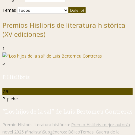
Temas
Premios Hislibris de literatura histórica
(XV ediciones)
1
5
P. Hislibris
7.9
P. plebe
“Los hijos de la sal” de Luis Bertomeu Contreras
Premio Hislibris literatura histórica:
Premio Hislibris mejor autor/a
novel 2025 (finalista)
Subgéneros:
Bélico
Temas:
Guerra de la