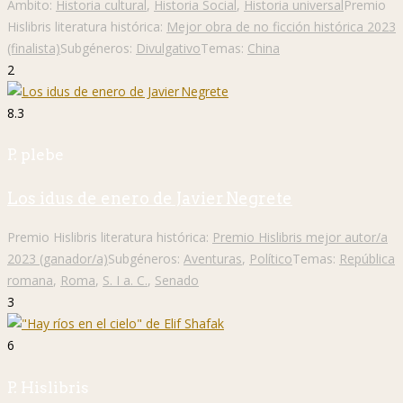
Ámbito:
Historia cultural
,
Historia Social
,
Historia universal
Premio
Hislibris literatura histórica:
Mejor obra de no ficción histórica 2023
(finalista)
Subgéneros:
Divulgativo
Temas:
China
2
8.3
P. plebe
Los idus de enero de Javier Negrete
Premio Hislibris literatura histórica:
Premio Hislibris mejor autor/a
2023 (ganador/a)
Subgéneros:
Aventuras
,
Político
Temas:
República
romana
,
Roma
,
S. I a. C.
,
Senado
3
6
P. Hislibris