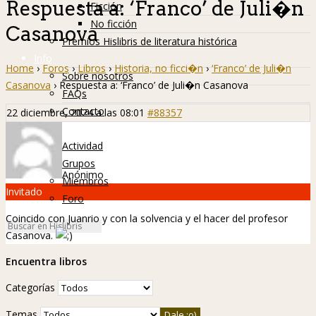
Respuesta a: ‘Franco’ de Juli�n
Ficción
No ficción
Casanova
Premios Hislibris de literatura histórica
Info
Home
›
Foros
›
Libros
›
Historia, no ficci�n
›
‘Franco’ de Juli�n
Sobre nosotros
Casanova
›
Respuesta a: ‘Franco’ de Juli�n Casanova
FAQs
Contacto
22 diciembre, 2024 a las 08:01
#88357
Hislibreños
Actividad
Grupos
Anónimo
Miembros
Invitado
Foro
Coincido con Juanrio y con la solvencia y el hacer del profesor
Casanova.
Encuentra libros
Categorías
Temas