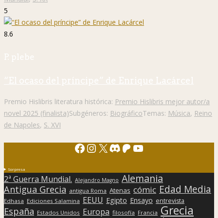
5
8.6
P. plebe
“El ocaso del príncipe” de Enrique Lacárcel
Premio Hislibris literatura histórica:
Premio Hislibris mejor autor/a
novel 2025 (finalista)
Subgéneros:
Biográfico
Temas:
Música
,
Reino
de Napoles
,
S. XVI
Facebook
Instagram
X
Discord
Patreon
YouTube
Sorpresa
Alemania
2ª Guerra Mundial.
Alejandro Magno
Edad Media
Antigua Grecia
cómic
Atenas
antigua Roma
EEUU
Egipto
Ensayo
entrevista
Edhasa
Ediciones Salamina
Grecia
España
Europa
Estados Unidos
filosofía
Francia