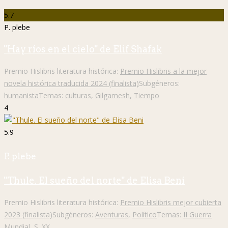
5.7
P. plebe
"Hay ríos en el cielo" de Elif Shafak
Premio Hislibris literatura histórica:
Premio Hislibris a la mejor
novela histórica traducida 2024 (finalista)
Subgéneros:
humanista
Temas:
culturas
,
Gilgamesh
,
Tiempo
4
5.9
P. plebe
"Thule. El sueño del norte" de Elisa Beni
Premio Hislibris literatura histórica:
Premio Hislibris mejor cubierta
2023 (finalista)
Subgéneros:
Aventuras
,
Político
Temas:
II Guerra
Mundial
,
S. XX