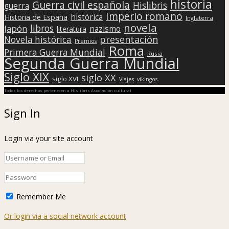
historia
Guerra civil española
Hislibris
guerra
Imperio romano
histórica
Historia de España
Inglaterra
novela
libros
Japón
nazismo
literatura
presentación
Novela histórica
Premios
Roma
Primera Guerra Mundial
Rusia
Segunda Guerra Mundial
Siglo XIX
siglo XX
siglo XVI
Viajes
vikingos
Todos los derechos pertenecen a Hislibris Asociación cultural
Sign In
Login via your site account
Remember Me
Or login via a social network account