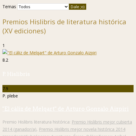
Temas
Premios Hislibris de literatura histórica
(XV ediciones)
1
8.2
P. Hislibris
7.9
P. plebe
"El cáliz de Melqart" de Arturo Gonzalo Aizpiri
Premio Hislibris literatura histórica:
Premio Hislibris mejor cubierta
2014 (ganador/a)
,
Premio Hislibris mejor novela histórica 2014