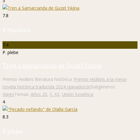
3
7.8
P. Hislibris
7.4
P. plebe
Tren a Samarcanda de Guzel Yájina
Premio Hislibris literatura histórica:
Premio Hislibris a la mejor
novela histórica traducida 2024 (ganador/a)
Subgéneros:
Viajes
Temas:
Años 20
,
S. XX
,
Unión Soviética
4
8.3
P. plebe