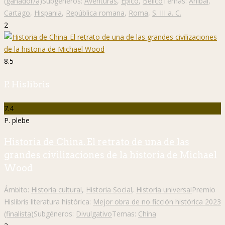
(ganador/a)
Subgéneros:
Aventuras
,
Épico
,
Bélico
Temas:
Aníbal
,
Cartago
,
Hispania
,
República romana
,
Roma
,
S. III a. C.
2
8.5
P. Hislibris
7.4
P. plebe
Historia de China. El retrato de una de las
grandes civilizaciones de la historia de Michael
Wood
Ámbito:
Historia cultural
,
Historia Social
,
Historia universal
Premio
Hislibris literatura histórica:
Mejor obra de no ficción histórica 2023
(finalista)
Subgéneros:
Divulgativo
Temas:
China