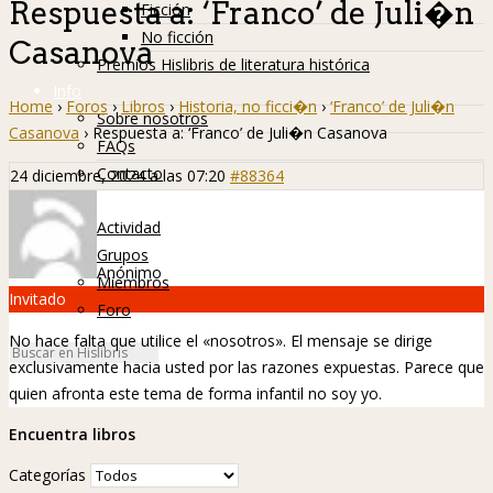
Respuesta a: ‘Franco’ de Juli�n
Ficción
No ficción
Casanova
Premios Hislibris de literatura histórica
Info
Home
›
Foros
›
Libros
›
Historia, no ficci�n
›
‘Franco’ de Juli�n
Sobre nosotros
Casanova
›
Respuesta a: ‘Franco’ de Juli�n Casanova
FAQs
Contacto
24 diciembre, 2024 a las 07:20
#88364
Hislibreños
Actividad
Grupos
Anónimo
Miembros
Invitado
Foro
No hace falta que utilice el «nosotros». El mensaje se dirige
exclusivamente hacia usted por las razones expuestas. Parece que
quien afronta este tema de forma infantil no soy yo.
Encuentra libros
Categorías