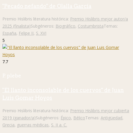
"Pecado nefando" de Olalla García
Premio Hislibris literatura histórica:
Premio Hislibris mejor autor/a
2025 (finalista)
Subgéneros:
Biográfico
,
Costumbrista
Temas:
España
,
Felipe II
,
S. XVI
5
7.7
P. plebe
"El llanto inconsolable de los cuervos" de Juan
Luis Gomar Hoyos
Premio Hislibris literatura histórica:
Premio Hislibris mejor cubierta
2019 (ganador/a)
Subgéneros:
Épico
,
Bélico
Temas:
Antigüedad
,
Grecia
,
guerras médicas
,
S. II a. C.