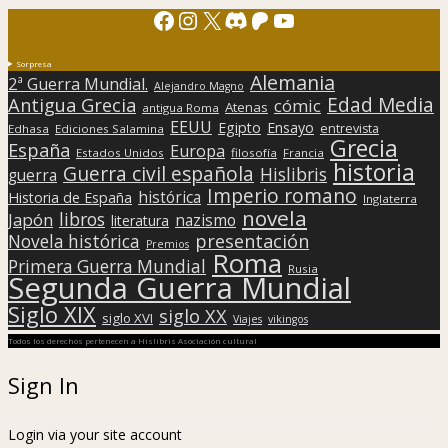
Facebook
Instagram
X
Discord
Patreon
YouTube
Sorpresa
Alemania
2ª Guerra Mundial.
Alejandro Magno
Edad Media
Antigua Grecia
cómic
Atenas
antigua Roma
EEUU
Egipto
Ensayo
entrevista
Edhasa
Ediciones Salamina
Grecia
España
Europa
Estados Unidos
filosofía
Francia
historia
Guerra civil española
Hislibris
guerra
Imperio romano
histórica
Historia de España
Inglaterra
novela
libros
Japón
nazismo
literatura
presentación
Novela histórica
Premios
Roma
Primera Guerra Mundial
Rusia
Segunda Guerra Mundial
Siglo XIX
siglo XX
siglo XVI
Viajes
vikingos
Todos los derechos pertenecen a Hislibris Asociación cultural
Sign In
Login via your site account