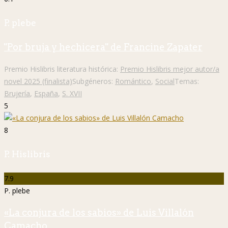
P. plebe
"Por bruja y hechicera" de Francine Zapater
Premio Hislibris literatura histórica:
Premio Hislibris mejor autor/a
novel 2025 (finalista)
Subgéneros:
Romántico
,
Social
Temas:
Brujería
,
España
,
S. XVII
5
8
P. Hislibris
7.9
P. plebe
«La conjura de los sabios» de Luis Villalón
Camacho