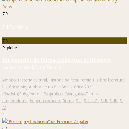
7.9
P. Hislibris
7.3
P. plebe
Emperador de Roma. Gobernar el Imperio
romano de Mary Beard
Ámbito:
Historia cultural
,
Historia política
Premio Hislibris literatura
histórica:
Mejor obra de no ficción histórica 2023
(finalista)
Subgéneros:
Biográfico
,
Divulgativo
Temas:
emperadores
,
Imperio romano
,
Roma
,
S. I
,
S. I a. C.
,
S. II
,
S. III
,
S.
IV
4
6.1