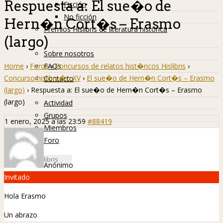
Respuesta a: El sue�o de
Ficción
No ficción
Hern�n Cort�s – Erasmo
Premios Hislibris de literatura histórica
(largo)
Info
Sobre nosotros
Home
›
Foros
›
Concursos de relatos hist�ricos Hislibris
›
FAQs
Concurso hislibre�o XV
›
El sue�o de Hern�n Cort�s – Erasmo
Contacto
(largo)
›
Respuesta a: El sue�o de Hern�n Cort�s – Erasmo
Hislibreños
(largo)
Actividad
Grupos
1 enero, 2025 a las 23:59
#88419
Miembros
Foro
Anónimo
Invitado
Hola Erasmo
Un abrazo