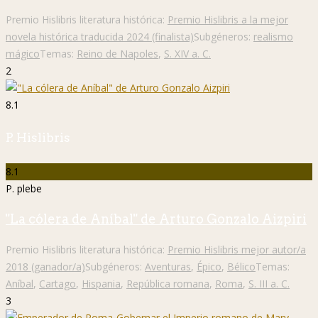
Premio Hislibris literatura histórica:
Premio Hislibris a la mejor
novela histórica traducida 2024 (finalista)
Subgéneros:
realismo
mágico
Temas:
Reino de Napoles
,
S. XIV a. C.
2
8.1
P. Hislibris
8.1
P. plebe
"La cólera de Aníbal" de Arturo Gonzalo Aizpiri
Premio Hislibris literatura histórica:
Premio Hislibris mejor autor/a
2018 (ganador/a)
Subgéneros:
Aventuras
,
Épico
,
Bélico
Temas:
Aníbal
,
Cartago
,
Hispania
,
República romana
,
Roma
,
S. III a. C.
3