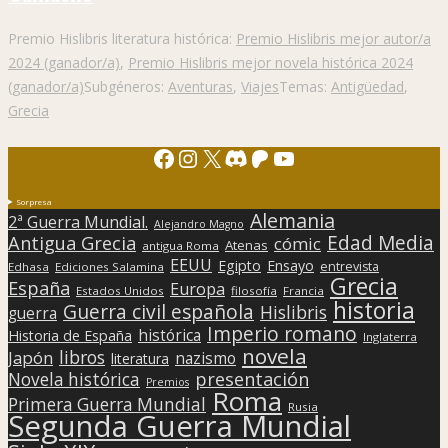
Premio Hislibris literatura histórica:
Premio Hislibris mejor autor/a
2024 (ganador/a)
,
Premio Hislibris mejor novela histórica 2024
(ganador/a)
Subgéneros:
Aventuras
,
Viajes
Temas:
Antigüedad
,
Grecia
Facebook
Instagram
X
Discord
Patreon
YouTube
Sorpresa
Alemania
2ª Guerra Mundial.
Alejandro Magno
Edad Media
Antigua Grecia
cómic
Atenas
antigua Roma
EEUU
Egipto
Ensayo
entrevista
Edhasa
Ediciones Salamina
Grecia
España
Europa
Estados Unidos
filosofía
Francia
historia
Guerra civil española
Hislibris
guerra
Imperio romano
histórica
Historia de España
Inglaterra
novela
libros
Japón
nazismo
literatura
presentación
Novela histórica
Premios
Roma
Primera Guerra Mundial
Rusia
Segunda Guerra Mundial