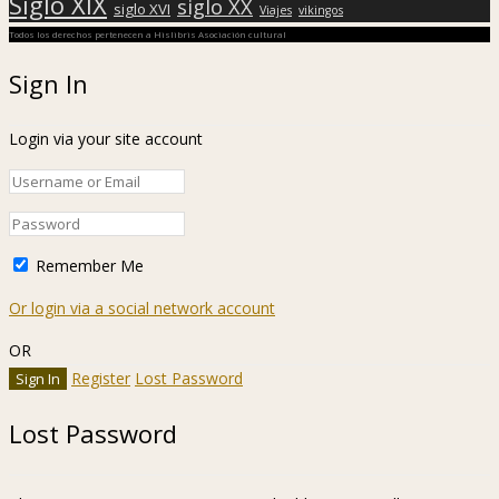
Siglo XIX
siglo XX
siglo XVI
Viajes
vikingos
Todos los derechos pertenecen a Hislibris Asociación cultural
Sign In
Login via your site account
Remember Me
Or login via a social network account
OR
Register
Lost Password
Lost Password