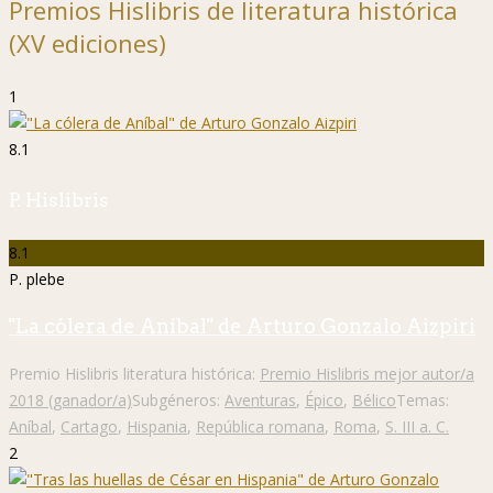
Premios Hislibris de literatura histórica
(XV ediciones)
1
8.1
P. Hislibris
8.1
P. plebe
"La cólera de Aníbal" de Arturo Gonzalo Aizpiri
Premio Hislibris literatura histórica:
Premio Hislibris mejor autor/a
2018 (ganador/a)
Subgéneros:
Aventuras
,
Épico
,
Bélico
Temas:
Aníbal
,
Cartago
,
Hispania
,
República romana
,
Roma
,
S. III a. C.
2