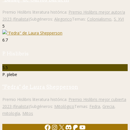
Premio Hislibris literatura histórica:
Premio Hislibris mejor autor/a
2023 (finalista)
Subgéneros:
Alegorico
Temas:
Colonialismo
,
S. XVI
5
6.7
P. Hislibris
5.5
P. plebe
"Fedra" de Laura Shepperson
Premio Hislibris literatura histórica:
Premio Hislibris mejor cubierta
2023 (finalista)
Subgéneros:
Mitológico
Temas:
Fedra
,
Grecia
,
mitología
,
Mitos
Facebook
Instagram
X
Discord
Patreon
YouTube