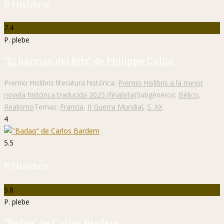
P. Hislibris
7.4
P. plebe
"El barman del Ritz" de Philippe Collin
Premio Hislibris literatura histórica:
Premio Hislibris a la mejor
novela histórica traducida 2025 (finalista)
Subgéneros:
Bélico
,
Realismo
Temas:
Francia
,
II Guerra Mundial
,
S. XX
4
5.5
P. Hislibris
5.8
P. plebe
"Badaq" de Carlos Bardem