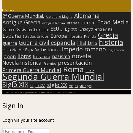
Sorpresa
Alemania
2ª Guerra Mundial.
Alejandro Magno
Edad Media
Antigua Grecia
cómic
Atenas
antigua Roma
EEUU
Egipto
Ensayo
entrevista
Edhasa
Ediciones Salamina
Grecia
España
Europa
Estados Unidos
filosofía
Francia
historia
Guerra civil española
Hislibris
guerra
Imperio romano
histórica
Historia de España
Inglaterra
novela
libros
Japón
nazismo
literatura
presentación
Novela histórica
Premios
Roma
Primera Guerra Mundial
Rusia
Segunda Guerra Mundial
Siglo XIX
siglo XX
siglo XVI
Viajes
vikingos
Todos los derechos pertenecen a Hislibris Asociación cultural
Sign In
Login via your site account