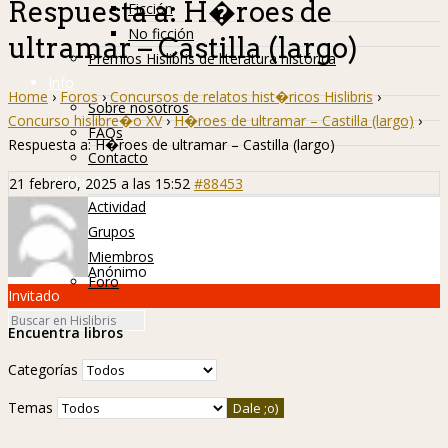
Respuesta a: H�roes de
Ficción
No ficción
ultramar – Castilla (largo)
Premios Hislibris de literatura histórica
Info
Home
›
Foros
›
Concursos de relatos hist�ricos Hislibris
›
Sobre nosotros
Concurso hislibre�o XV
›
H�roes de ultramar – Castilla (largo)
›
FAQs
Respuesta a: H�roes de ultramar – Castilla (largo)
Contacto
Hislibreños
21 febrero, 2025 a las 15:52
#88453
Actividad
Grupos
Miembros
Anónimo
Foro
Invitado
Encuentra libros
Categorías
Temas