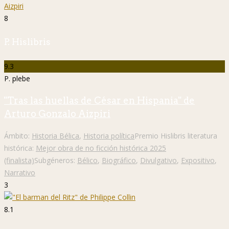
8
P. Hislibris
9.3
P. plebe
"Tras las huellas de César en Hispania" de
Arturo Gonzalo Aizpiri
Ámbito:
Historia Bélica
,
Historia política
Premio Hislibris literatura
histórica:
Mejor obra de no ficción histórica 2025
(finalista)
Subgéneros:
Bélico
,
Biográfico
,
Divulgativo
,
Expositivo
,
Narrativo
3
8.1