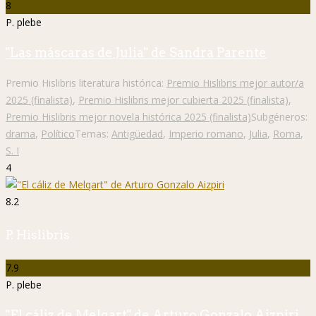
8
P. plebe
"Las máscaras de Julia" de Sandra Parente
Premio Hislibris literatura histórica:
Premio Hislibris mejor autor/a
2025 (finalista)
,
Premio Hislibris mejor cubierta 2025 (finalista)
,
Premio Hislibris mejor novela histórica 2025 (finalista)
Subgéneros:
drama
,
Político
Temas:
Antigüedad
,
Imperio romano
,
Julia
,
Roma
,
S. I
4
8.2
P. Hislibris
7.9
P. plebe
"El cáliz de Melqart" de Arturo Gonzalo Aizpiri