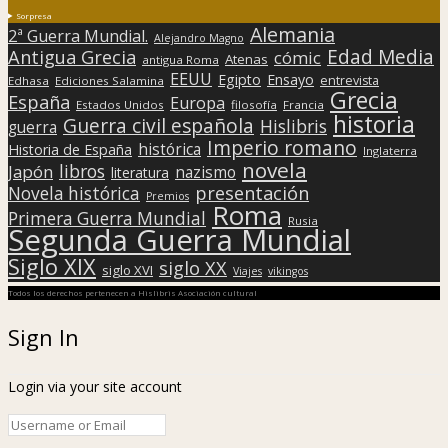
Sorpresa
Alemania
2ª Guerra Mundial.
Alejandro Magno
Edad Media
Antigua Grecia
cómic
Atenas
antigua Roma
EEUU
Egipto
Ensayo
entrevista
Edhasa
Ediciones Salamina
Grecia
España
Europa
Estados Unidos
filosofía
Francia
historia
Guerra civil española
Hislibris
guerra
Imperio romano
histórica
Historia de España
Inglaterra
novela
libros
Japón
nazismo
literatura
presentación
Novela histórica
Premios
Roma
Primera Guerra Mundial
Rusia
Segunda Guerra Mundial
Siglo XIX
siglo XX
siglo XVI
Viajes
vikingos
Todos los derechos pertenecen a Hislibris Asociación cultural
Sign In
Login via your site account