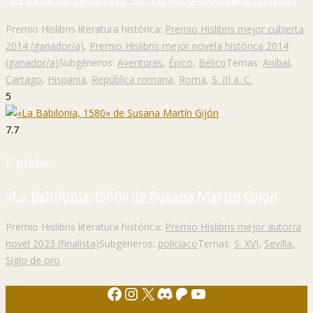
Premio Hislibris literatura histórica:
Premio Hislibris mejor cubierta
2014 (ganador/a)
,
Premio Hislibris mejor novela histórica 2014
(ganador/a)
Subgéneros:
Aventuras
,
Épico
,
Bélico
Temas:
Aníbal
,
Cartago
,
Hispania
,
República romana
,
Roma
,
S. III a. C.
5
7.7
P. plebe
«La Babilonia, 1580» de Susana Martín Gijón
Premio Hislibris literatura histórica:
Premio Hislibris mejor autor/a
novel 2023 (finalista)
Subgéneros:
policíaco
Temas:
S. XVI
,
Sevilla
,
Siglo de oro
Facebook
Instagram
X
Discord
Patreon
YouTube