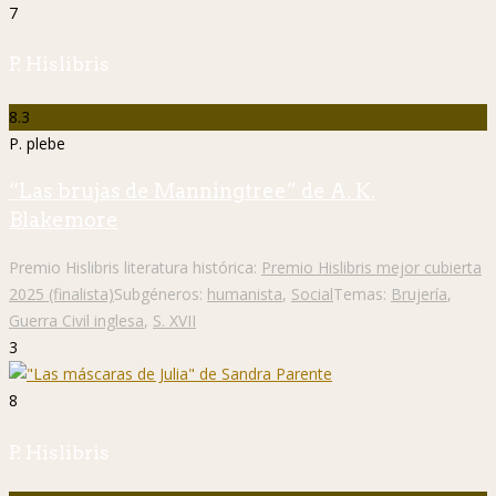
7
P. Hislibris
8.3
P. plebe
“Las brujas de Manningtree” de A. K.
Blakemore
Premio Hislibris literatura histórica:
Premio Hislibris mejor cubierta
2025 (finalista)
Subgéneros:
humanista
,
Social
Temas:
Brujería
,
Guerra Civil inglesa
,
S. XVII
3
8
P. Hislibris