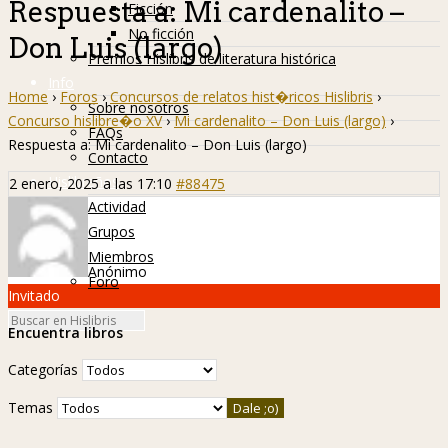
Respuesta a: Mi cardenalito –
Ficción
No ficción
Don Luis (largo)
Premios Hislibris de literatura histórica
Info
Home
›
Foros
›
Concursos de relatos hist�ricos Hislibris
›
Sobre nosotros
Concurso hislibre�o XV
›
Mi cardenalito – Don Luis (largo)
›
FAQs
Respuesta a: Mi cardenalito – Don Luis (largo)
Contacto
Hislibreños
2 enero, 2025 a las 17:10
#88475
Actividad
Grupos
Miembros
Anónimo
Foro
Invitado
Encuentra libros
Categorías
Temas