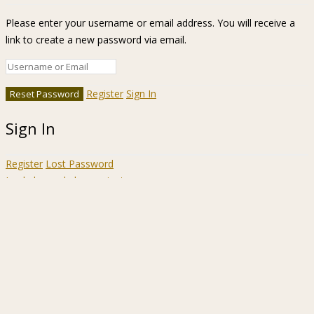
Please enter your username or email address. You will receive a
link to create a new password via email.
Register
Sign In
Sign In
Register
Lost Password
Ir a la barra de herramientas
Acerca
WordPress.org
de
Documentación
WordPress
Aprende WordPress
Soporte
Sugerencias
Acceder
Registrarse