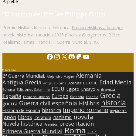
P. plebe
"El barman del Ritz" de Philippe Collin
Premio Hislibris literatura histórica:
Premio Hislibris a la mejor
novela histórica traducida 2025 (finalista)
Subgéneros:
Bélico
,
Realismo
Temas:
Francia
,
II Guerra Mundial
,
S. XX
Facebook
Instagram
X
Discord
Patreon
YouTube
Sorpresa
Alemania
2ª Guerra Mundial.
Alejandro Magno
Edad Media
Antigua Grecia
cómic
Atenas
antigua Roma
EEUU
Egipto
Ensayo
entrevista
Edhasa
Ediciones Salamina
Grecia
España
Europa
Estados Unidos
filosofía
Francia
historia
Guerra civil española
Hislibris
guerra
Imperio romano
histórica
Historia de España
Inglaterra
novela
libros
Japón
nazismo
literatura
presentación
Novela histórica
Premios
Roma
Primera Guerra Mundial
Rusia