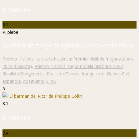
P. Hislibris
8.1
P. plebe
Castillos de fuego de Ignacio Martínez de Pisón
Premio Hislibris literatura histórica:
Premio Hislibris mejor autor/a
2023 (finalista)
,
Premio Hislibris mejor novela histórica 2023
(finalista)
Subgéneros:
Realismo
Temas:
franquismo
,
Guerra Civil
española
,
posguerra
,
S. XX
5
8.1
P. Hislibris
7.4