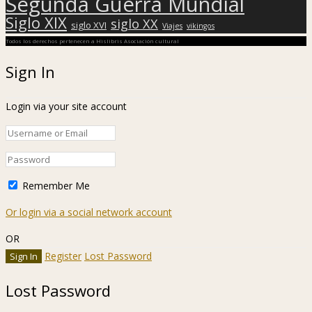
Segunda Guerra Mundial
Siglo XIX
siglo XX
siglo XVI
Viajes
vikingos
Todos los derechos pertenecen a Hislibris Asociación cultural
Sign In
Login via your site account
Remember Me
Or login via a social network account
OR
Register
Lost Password
Lost Password