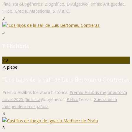
(finalista)
Subgéneros:
Biográfico
,
Divulgativo
Temas:
Antigüedad
,
Filipo
,
Grecia
,
Macedonia
,
S. IV a. C.
3
5
P. Hislibris
7.9
P. plebe
“Los hijos de la sal” de Luis Bertomeu Contreras
Premio Hislibris literatura histórica:
Premio Hislibris mejor autor/a
novel 2025 (finalista)
Subgéneros:
Bélico
Temas:
Guerra de la
Independencia española
4
8