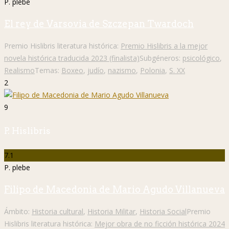
P. plebe
El rey de Varsovia de Szczepan Twardoch
Premio Hislibris literatura histórica:
Premio Hislibris a la mejor
novela histórica traducida 2023 (finalista)
Subgéneros:
psicológico
,
Realismo
Temas:
Boxeo
,
judío
,
nazismo
,
Polonia
,
S. XX
2
9
P. Hislibris
7.1
P. plebe
Filipo de Macedonia de Mario Agudo Villanueva
Ámbito:
Historia cultural
,
Historia Militar
,
Historia Social
Premio
Hislibris literatura histórica:
Mejor obra de no ficción histórica 2024