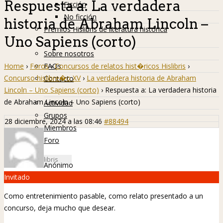
Respuesta a: La verdadera
Ficción
No ficción
historia de Abraham Lincoln –
Premios Hislibris de literatura histórica
Uno Sapiens (corto)
Info
Sobre nosotros
Home
›
Foros
›
Concursos de relatos hist�ricos Hislibris
›
FAQs
Concurso hislibre�o XV
›
La verdadera historia de Abraham
Contacto
Lincoln – Uno Sapiens (corto)
›
Respuesta a: La verdadera historia
Hislibreños
de Abraham Lincoln – Uno Sapiens (corto)
Actividad
Grupos
28 diciembre, 2024 a las 08:46
#88494
Miembros
Foro
Anónimo
Invitado
Como entretenimiento pasable, como relato presentado a un
concurso, deja mucho que desear.