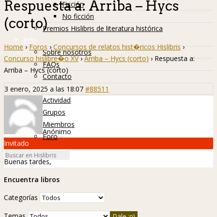
Respuesta a: Arriba – Hycs
Ficción
No ficción
(corto)
Premios Hislibris de literatura histórica
Info
Home
›
Foros
›
Concursos de relatos hist�ricos Hislibris
›
Sobre nosotros
Concurso hislibre�o XV
›
Arriba – Hycs (corto)
›
Respuesta a:
FAQs
Arriba – Hycs (corto)
Contacto
Hislibreños
3 enero, 2025 a las 18:07
#88511
Actividad
Grupos
Miembros
Anónimo
Foro
Invitado
Buenas tardes,
Encuentra libros
Categorías
Temas