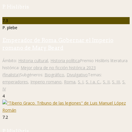
P. Hislibris
7.3
P. plebe
Emperador de Roma. Gobernar el Imperio
romano de Mary Beard
Ámbito:
Historia cultural
,
Historia política
Premio Hislibris literatura
histórica:
Mejor obra de no ficción histórica 2023
(finalista)
Subgéneros:
Biográfico
,
Divulgativo
Temas:
emperadores
,
Imperio romano
,
Roma
,
S. I
,
S. I a. C.
,
S. II
,
S. III
,
S.
IV
4
7.2
P. Hislibris