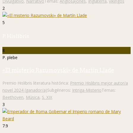
Divulgativo
,
Narrativo
Temas:
Anglosajones
,
Inglaterra
,
vikingos
2
5
P. Hislibris
8
P. plebe
«El misterio Razumovski» de Martín Llade
Premio Hislibris literatura histórica:
Premio Hislibris mejor autor/a
novel 2024 (ganador/a)
Subgéneros:
Intriga-Misterio
Temas:
Beethoven
,
Música
,
S. XIX
3
7.9