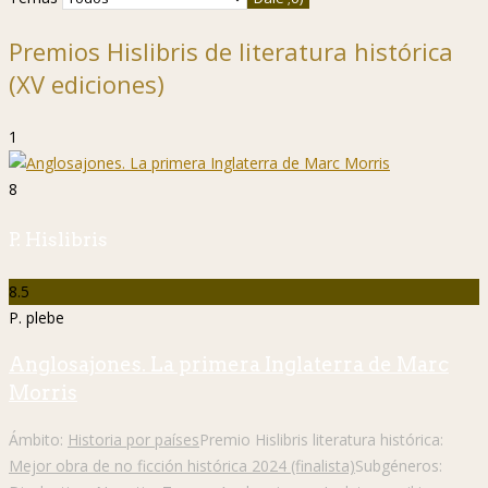
Premios Hislibris de literatura histórica
(XV ediciones)
1
8
P. Hislibris
8.5
P. plebe
Anglosajones. La primera Inglaterra de Marc
Morris
Ámbito:
Historia por países
Premio Hislibris literatura histórica:
Mejor obra de no ficción histórica 2024 (finalista)
Subgéneros: