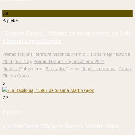
6.8
P. plebe
"Tiberio Graco. Tribuno de las legiones" de Luis
Manuel López Román
Premio Hislibris literatura histórica:
Premio Hislibris mejor autor/a
2024 (finalista)
,
Premio Hislibris mejor cubierta 2024
(finalista)
Subgéneros:
Biográfico
Temas:
República romana
,
Roma
,
Tiberio Graco
5
7.7
P. plebe
«La Babilonia, 1580» de Susana Martín Gijón