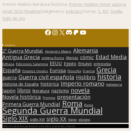
Premio Hislibris literatura histórica:
Premio Hislibris mejor autor/a
novel 2023 (finalista)
Subgéneros:
policíaco
Temas:
S. XVI
,
Sevilla
,
Siglo de oro
Facebook
Instagram
X
Discord
Patreon
YouTube
Sorpresa
Alemania
2ª Guerra Mundial.
Alejandro Magno
Edad Media
Antigua Grecia
cómic
Atenas
antigua Roma
EEUU
Egipto
Ensayo
entrevista
Edhasa
Ediciones Salamina
Grecia
España
Europa
Estados Unidos
filosofía
Francia
historia
Guerra civil española
Hislibris
guerra
Imperio romano
histórica
Historia de España
Inglaterra
novela
libros
Japón
nazismo
literatura
presentación
Novela histórica
Premios
Roma
Primera Guerra Mundial
Rusia
Segunda Guerra Mundial
Siglo XIX
siglo XX
siglo XVI
Viajes
vikingos
Todos los derechos pertenecen a Hislibris Asociación cultural