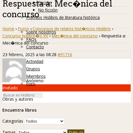
Respuesta a: Mec�nica del
Ficción
No ficción
concurso
Premios Hislibris de literatura histórica
Info
Home
›
Foros
›
Concursos de relatos hist�ricos Hislibris
›
Sobre nosotros
Concurso hislibre�o XV
›
Mec�nica del concurso
›
Respuesta a:
FAQs
Mec�nica del concurso
Contacto
Hislibreños
23 febrero, 2025 a las 08:28
#91716
Actividad
Grupos
Miembros
Anónimo
Foro
Invitado
Obras y autores
Encuentra libros
Categorías
Temas