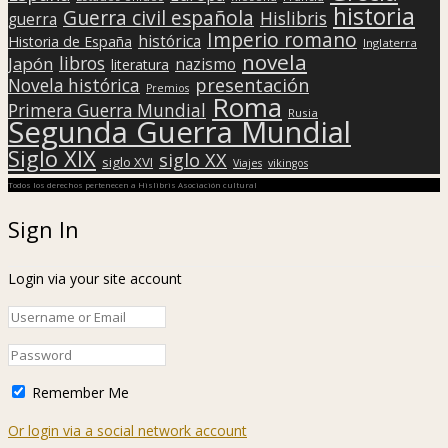
historia
Guerra civil española
Hislibris
guerra
Imperio romano
histórica
Historia de España
Inglaterra
novela
libros
Japón
nazismo
literatura
presentación
Novela histórica
Premios
Roma
Primera Guerra Mundial
Rusia
Segunda Guerra Mundial
Siglo XIX
siglo XX
siglo XVI
Viajes
vikingos
Todos los derechos pertenecen a Hislibris Asociación cultural
Sign In
Login via your site account
Remember Me
Or login via a social network account