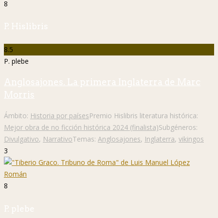
8
P. Hislibris
8.5
P. plebe
Anglosajones. La primera Inglaterra de Marc
Morris
Ámbito:
Historia por países
Premio Hislibris literatura histórica:
Mejor obra de no ficción histórica 2024 (finalista)
Subgéneros:
Divulgativo
,
Narrativo
Temas:
Anglosajones
,
Inglaterra
,
vikingos
3
8
P. plebe