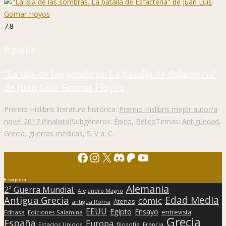
7.8
P. plebe
"La isla de las sombras. La batalla de Esfacteria"
de Juan Luis Gomar Hoyos
Premio Hislibris literatura histórica:
Premio Hislibris mejor autor/a
novel 2017 (finalista)
Subgéneros:
Épico
,
Bélico
Temas:
Antigüedad
,
Grecia
,
guerras médicas
,
S. V a. C.
Facebook
Instagram
X
Discord
Patreon
YouTube
Sorpresa
Alemania
2ª Guerra Mundial.
Alejandro Magno
Edad Media
Antigua Grecia
cómic
Atenas
antigua Roma
EEUU
Egipto
Ensayo
entrevista
Edhasa
Ediciones Salamina
Grecia
España
Europa
Estados Unidos
filosofía
Francia