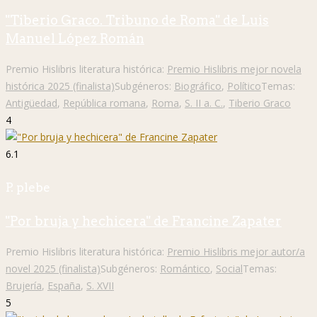
"Tiberio Graco. Tribuno de Roma" de Luis
Manuel López Román
Premio Hislibris literatura histórica:
Premio Hislibris mejor novela
histórica 2025 (finalista)
Subgéneros:
Biográfico
,
Político
Temas:
Antigüedad
,
República romana
,
Roma
,
S. II a. C.
,
Tiberio Graco
4
6.1
P. plebe
"Por bruja y hechicera" de Francine Zapater
Premio Hislibris literatura histórica:
Premio Hislibris mejor autor/a
novel 2025 (finalista)
Subgéneros:
Romántico
,
Social
Temas:
Brujería
,
España
,
S. XVII
5