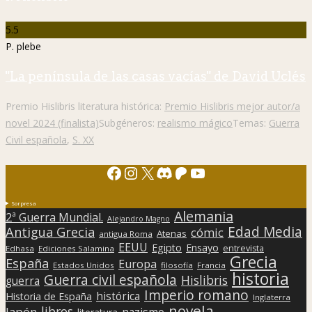
5.5
P. plebe
"La península de las casas vacías" de David Uclés
Premio Hislibris literatura histórica:
Premio Hislibris mejor autor/a
novel 2024 (finalista)
Subgéneros:
realismo mágico
Temas:
Guerra
Civil española
,
S. XX
Facebook
Instagram
X
Discord
Patreon
YouTube
Sorpresa
Alemania
2ª Guerra Mundial.
Alejandro Magno
Edad Media
Antigua Grecia
cómic
Atenas
antigua Roma
EEUU
Egipto
Ensayo
entrevista
Edhasa
Ediciones Salamina
Grecia
España
Europa
Estados Unidos
filosofía
Francia
historia
Guerra civil española
Hislibris
guerra
Imperio romano
histórica
Historia de España
Inglaterra
novela
libros
Japón