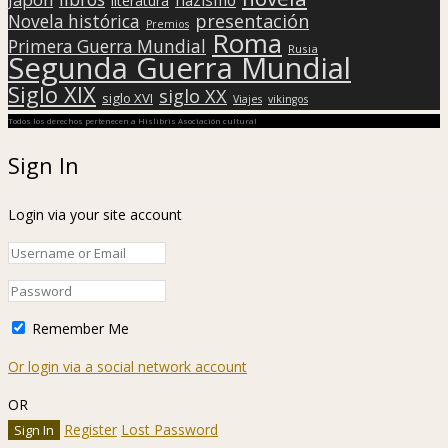
nazismo
literatura
presentación
Novela histórica
Premios
Roma
Primera Guerra Mundial
Rusia
Segunda Guerra Mundial
Siglo XIX
siglo XX
siglo XVI
Viajes
vikingos
Todos los derechos pertenecen a Hislibris Asociación cultural
Sign In
Login via your site account
Remember Me
Or login via a social network account
OR
Register
Lost Password