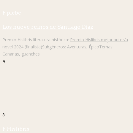
P. plebe
Los nueve reinos de Santiago Díaz
Premio Hislibris literatura histórica:
Premio Hislibris mejor autor/a
novel 2024 (finalista)
Subgéneros:
Aventuras
,
Épico
Temas:
Canarias
,
guanches
4
8
P. Hislibris