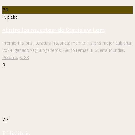
7.9
P. plebe
«Entre los muertos» de Stanisław Lem
Premio Hislibris literatura histórica:
Premio Hislibris mejor cubierta
2024 (ganador/a))
Subgéneros:
Bélico
Temas:
II Guerra Mundial
,
Polonia
,
S. XX
5
7.7
P. Hislibris