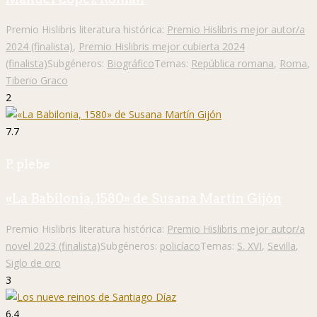
Premio Hislibris literatura histórica:
Premio Hislibris mejor autor/a
2024 (finalista)
,
Premio Hislibris mejor cubierta 2024
(finalista)
Subgéneros:
Biográfico
Temas:
República romana
,
Roma
,
Tiberio Graco
2
7.7
P. plebe
«La Babilonia, 1580» de Susana Martín Gijón
Premio Hislibris literatura histórica:
Premio Hislibris mejor autor/a
novel 2023 (finalista)
Subgéneros:
policíaco
Temas:
S. XVI
,
Sevilla
,
Siglo de oro
3
6.4