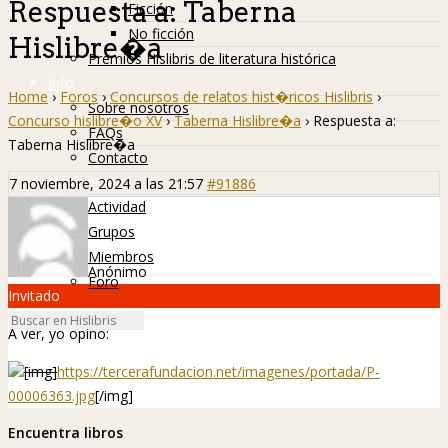
Respuesta a: Taberna
Ficción
No ficción
Hislibre�a
Premios Hislibris de literatura histórica
Info
Home
›
Foros
›
Concursos de relatos hist�ricos Hislibris
›
Sobre nosotros
Concurso hislibre�o XV
›
Taberna Hislibre�a
›
Respuesta a:
FAQs
Taberna Hislibre�a
Contacto
Hislibreños
7 noviembre, 2024 a las 21:57
#91886
Actividad
Grupos
Miembros
Anónimo
Foro
Invitado
A ver, yo opino:
[img]
https://tercerafundacion.net/imagenes/portada/P-
00006363.jpg
[/img]
Encuentra libros