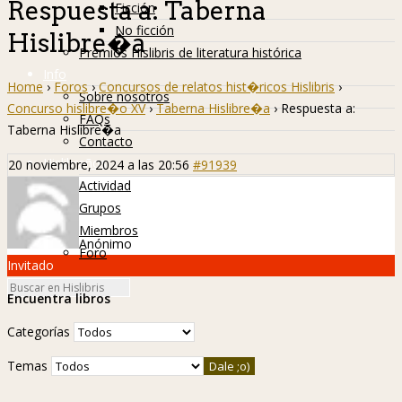
Respuesta a: Taberna
Ficción
No ficción
Hislibre�a
Premios Hislibris de literatura histórica
Info
Home
›
Foros
›
Concursos de relatos hist�ricos Hislibris
›
Sobre nosotros
Concurso hislibre�o XV
›
Taberna Hislibre�a
›
Respuesta a:
FAQs
Taberna Hislibre�a
Contacto
Hislibreños
20 noviembre, 2024 a las 20:56
#91939
Actividad
Grupos
Miembros
Anónimo
Foro
Invitado
Encuentra libros
Categorías
Temas