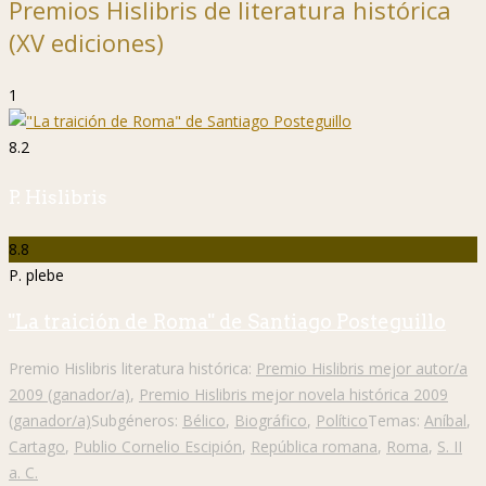
Premios Hislibris de literatura histórica
(XV ediciones)
1
8.2
P. Hislibris
8.8
P. plebe
"La traición de Roma" de Santiago Posteguillo
Premio Hislibris literatura histórica:
Premio Hislibris mejor autor/a
2009 (ganador/a)
,
Premio Hislibris mejor novela histórica 2009
(ganador/a)
Subgéneros:
Bélico
,
Biográfico
,
Político
Temas:
Aníbal
,
Cartago
,
Publio Cornelio Escipión
,
República romana
,
Roma
,
S. II
a. C.