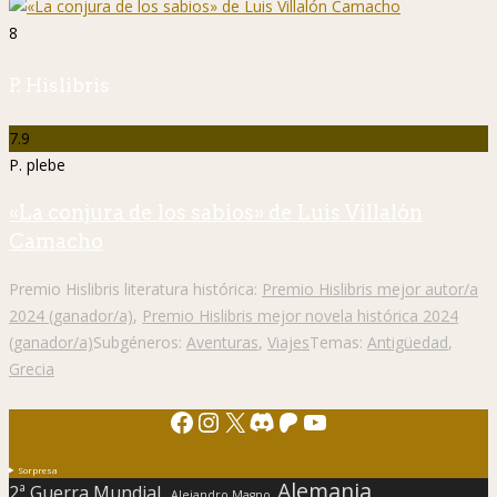
8
P. Hislibris
7.9
P. plebe
«La conjura de los sabios» de Luis Villalón
Camacho
Premio Hislibris literatura histórica:
Premio Hislibris mejor autor/a
2024 (ganador/a)
,
Premio Hislibris mejor novela histórica 2024
(ganador/a)
Subgéneros:
Aventuras
,
Viajes
Temas:
Antigüedad
,
Grecia
Facebook
Instagram
X
Discord
Patreon
YouTube
Sorpresa
Alemania
2ª Guerra Mundial.
Alejandro Magno