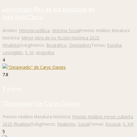
Leovigildo. Rey de los hispanos de
José Soto Chica
Ámbito:
Historia política
,
Historia Social
Premio Hislibris literatura
histórica:
Mejor obra de no ficción histórica 2023
(finalista)
Subgéneros:
Biográfico
,
Divulgativo
Temas:
España
,
Leovigildo
,
S. VI
,
visigodos
4
7.8
P. plebe
"Despejado" de Carys Davies
Premio Hislibris literatura histórica:
Premio Hislibris mejor cubierta
2025 (finalista)
Subgéneros:
Realismo
,
Social
Temas:
Escocia
,
S. XIX
5