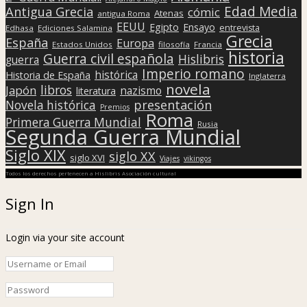
Edad Media
Antigua Grecia
cómic
Atenas
antigua Roma
EEUU
Egipto
Ensayo
entrevista
Edhasa
Ediciones Salamina
Grecia
España
Europa
Estados Unidos
filosofía
Francia
historia
Guerra civil española
Hislibris
guerra
Imperio romano
histórica
Historia de España
Inglaterra
novela
libros
Japón
nazismo
literatura
presentación
Novela histórica
Premios
Roma
Primera Guerra Mundial
Rusia
Segunda Guerra Mundial
Siglo XIX
siglo XX
siglo XVI
Viajes
vikingos
Todos los derechos pertenecen a Hislibris Asociación cultural
Sign In
Login via your site account