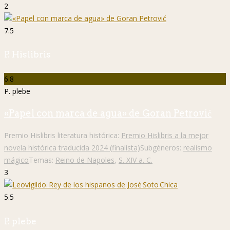
2
7.5
P. Hislibris
6.8
P. plebe
«Papel con marca de agua» de Goran Petrović
Premio Hislibris literatura histórica:
Premio Hislibris a la mejor
novela histórica traducida 2024 (finalista)
Subgéneros:
realismo
mágico
Temas:
Reino de Napoles
,
S. XIV a. C.
3
5.5
P. plebe