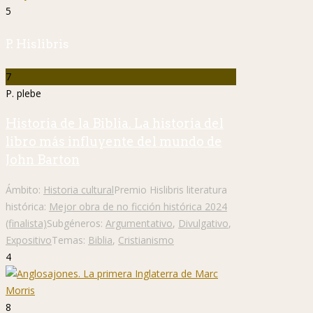
5
P. Hislibris
7
P. plebe
Historia de la Biblia. La historia del
libro más influyente del mundo de
John Barton
Ámbito:
Historia cultural
Premio Hislibris literatura
histórica:
Mejor obra de no ficción histórica 2024
(finalista)
Subgéneros:
Argumentativo
,
Divulgativo
,
Expositivo
Temas:
Biblia
,
Cristianismo
4
8