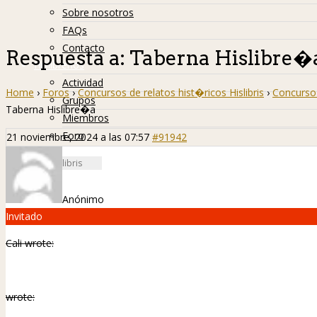
Sobre nosotros
FAQs
Contacto
Respuesta a: Taberna Hislibre�
Hislibreños
Actividad
Home
›
Foros
›
Concursos de relatos hist�ricos Hislibris
›
Concurso 
Grupos
Taberna Hislibre�a
Miembros
Foro
21 noviembre, 2024 a las 07:57
#91942
Anónimo
Invitado
Cali wrote:
wrote: