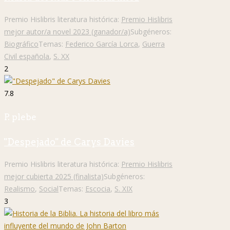
Premio Hislibris literatura histórica:
Premio Hislibris
mejor autor/a novel 2023 (ganador/a)
Subgéneros:
Biográfico
Temas:
Federico García Lorca
,
Guerra
Civil española
,
S. XX
2
7.8
P. plebe
"Despejado" de Carys Davies
Premio Hislibris literatura histórica:
Premio Hislibris
mejor cubierta 2025 (finalista)
Subgéneros:
Realismo
,
Social
Temas:
Escocia
,
S. XIX
3