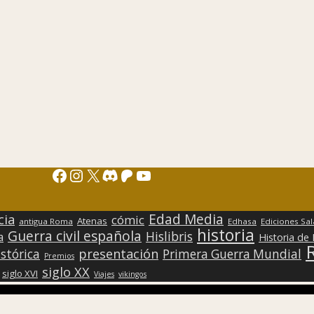
Facebook
Instagram
X
Discord
Patreon
YouTube
Edad Media
cia
cómic
Atenas
antigua Roma
Edhasa
Ediciones Sa
historia
Guerra civil española
Hislibris
a
Historia de
presentación
stórica
Primera Guerra Mundial
Premios
siglo XX
siglo XVI
Viajes
vikingos