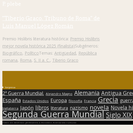
P. plebe
"Tiberio Graco. Tribuno de Roma" de
Luis Manuel López Román
Premio Hislibris literatura histórica:
Premio Hislibris
mejor novela histórica 2025 (finalista)
Subgéneros:
Biográfico
,
Político
Temas:
Antigüedad
,
República
romana
,
Roma
,
S. II a. C.
,
Tiberio Graco
Sorpresa
Alemania
Antigua Gre
2ª Guerra Mundial.
Alejandro Magno
Grecia
España
Europa
guerr
Estados Unidos
filosofía
Francia
novela
libros
Japón
Novela hi
nazismo
literatura
Inglaterra
Segunda Guerra Mundial
Siglo XIX
Todos los derechos pertenecen a Hislibris Asociación cultural