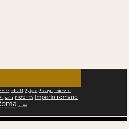
EEUU
Egipto
Ensayo
entrevista
lamina
Imperio romano
histórica
 España
Roma
Rusia