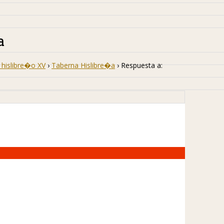
a
hislibre�o XV
›
Taberna Hislibre�a
›
Respuesta a: