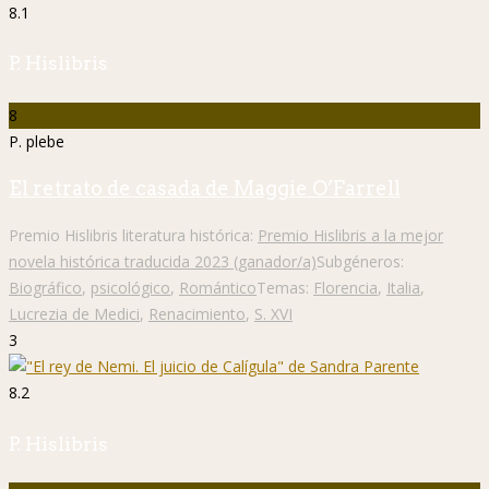
8.1
P. Hislibris
8
P. plebe
El retrato de casada de Maggie O’Farrell
Premio Hislibris literatura histórica:
Premio Hislibris a la mejor
novela histórica traducida 2023 (ganador/a)
Subgéneros:
Biográfico
,
psicológico
,
Romántico
Temas:
Florencia
,
Italia
,
Lucrezia de Medici
,
Renacimiento
,
S. XVI
3
8.2
P. Hislibris