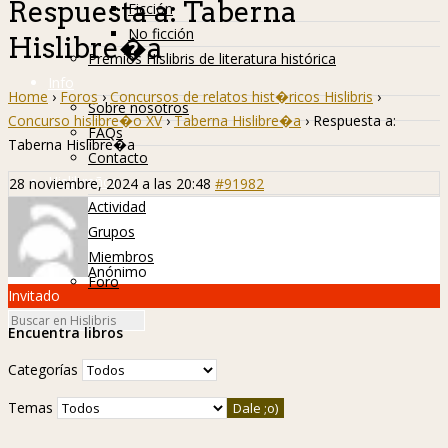
Respuesta a: Taberna
Ficción
No ficción
Hislibre�a
Premios Hislibris de literatura histórica
Info
Home
›
Foros
›
Concursos de relatos hist�ricos Hislibris
›
Sobre nosotros
Concurso hislibre�o XV
›
Taberna Hislibre�a
›
Respuesta a:
FAQs
Taberna Hislibre�a
Contacto
Hislibreños
28 noviembre, 2024 a las 20:48
#91982
Actividad
Grupos
Miembros
Anónimo
Foro
Invitado
Encuentra libros
Categorías
Temas