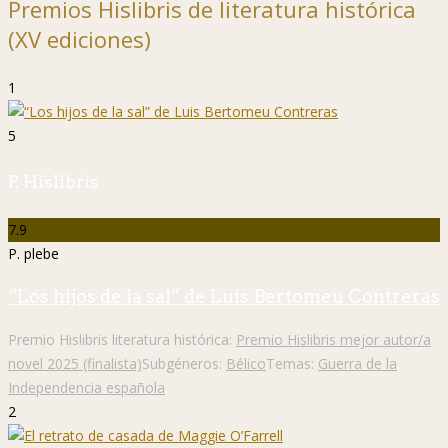
Premios Hislibris de literatura histórica
(XV ediciones)
1
5
P. Hislibris
7.9
P. plebe
“Los hijos de la sal” de Luis Bertomeu Contreras
Premio Hislibris literatura histórica:
Premio Hislibris mejor autor/a
novel 2025 (finalista)
Subgéneros:
Bélico
Temas:
Guerra de la
Independencia española
2