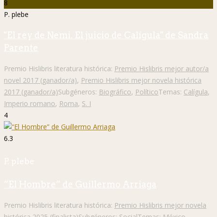
8
P. plebe
"El rey de Nemi. El juicio de Calígula" de Sandra
Parente
Premio Hislibris literatura histórica:
Premio Hislibris mejor autor/a
novel 2017 (ganador/a)
,
Premio Hislibris mejor novela histórica
2017 (ganador/a)
Subgéneros:
Biográfico
,
Político
Temas:
Calígula
,
Imperio romano
,
Roma
,
S. I
4
6.3
P. plebe
“El Hombre” de Guillermo Arriaga
Premio Hislibris literatura histórica:
Premio Hislibris mejor novela
histórica 2025 (finalista)
Subgéneros:
Social
Temas:
México
,