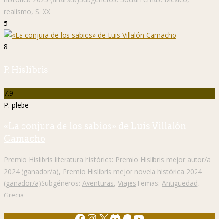
realismo
,
S. XX
5
8
P. Hislibris
7.9
P. plebe
«La conjura de los sabios» de Luis Villalón
Camacho
Premio Hislibris literatura histórica:
Premio Hislibris mejor autor/a
2024 (ganador/a)
,
Premio Hislibris mejor novela histórica 2024
(ganador/a)
Subgéneros:
Aventuras
,
Viajes
Temas:
Antigüedad
,
Grecia
Facebook
Instagram
X
Discord
Patreon
YouTube