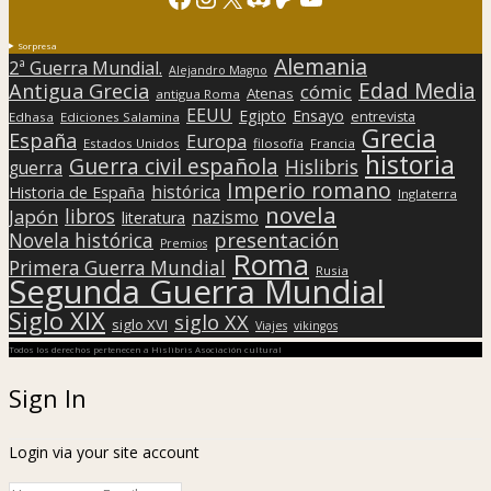
Sorpresa
Alemania
2ª Guerra Mundial.
Alejandro Magno
Edad Media
Antigua Grecia
cómic
Atenas
antigua Roma
EEUU
Egipto
Ensayo
entrevista
Edhasa
Ediciones Salamina
Grecia
España
Europa
Estados Unidos
filosofía
Francia
historia
Guerra civil española
Hislibris
guerra
Imperio romano
histórica
Historia de España
Inglaterra
novela
libros
Japón
nazismo
literatura
presentación
Novela histórica
Premios
Roma
Primera Guerra Mundial
Rusia
Segunda Guerra Mundial
Siglo XIX
siglo XX
siglo XVI
Viajes
vikingos
Todos los derechos pertenecen a Hislibris Asociación cultural
Sign In
Login via your site account