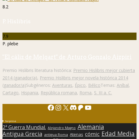
8.2
P. Hislibris
7.9
P. plebe
"El cáliz de Melqart" de Arturo Gonzalo Aizpiri
Premio Hislibris literatura histórica:
Premio Hislibris mejor cubierta
2014 (ganador/a)
,
Premio Hislibris mejor novela histórica 2014
(ganador/a)
Subgéneros:
Aventuras
,
Épico
,
Bélico
Temas:
Aníbal
,
Cartago
,
Hispania
,
República romana
,
Roma
,
S. III a. C.
Facebook
Instagram
X
Discord
Patreon
YouTube
Sorpresa
Alemania
2ª Guerra Mundial.
Alejandro Magno
Edad Media
Antigua Grecia
cómic
Atenas
antigua Roma