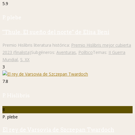
5.9
P. plebe
"Thule. El sueño del norte" de Elisa Beni
Premio Hislibris literatura histórica:
Premio Hislibris mejor cubierta
2023 (finalista)
Subgéneros:
Aventuras
,
Político
Temas:
II Guerra
Mundial
,
S. XX
3
7.8
P. Hislibris
8
P. plebe
El rey de Varsovia de Szczepan Twardoch