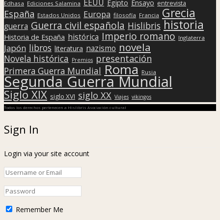
EEUU
Egipto
Ensayo
entrevista
Edhasa
Ediciones Salamina
Grecia
España
Europa
Estados Unidos
filosofía
Francia
historia
Guerra civil española
Hislibris
guerra
Imperio romano
histórica
Historia de España
Inglaterra
novela
libros
Japón
nazismo
literatura
presentación
Novela histórica
Premios
Roma
Primera Guerra Mundial
Rusia
Segunda Guerra Mundial
Siglo XIX
siglo XX
siglo XVI
Viajes
vikingos
Todos los derechos pertenecen a Hislibris Asociación cultural
Sign In
Login via your site account
Remember Me