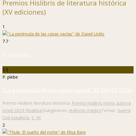
Premios Hislibris de literatura histórica
(XV ediciones)
1
7.7
P. Hislibris
5.5
P. plebe
"La península de las casas vacías" de David Uclés
Premio Hislibris literatura histórica:
Premio Hislibris mejor autor/a
novel 2024 (finalista)
Subgéneros:
realismo mágico
Temas:
Guerra
Civil española
,
S. XX
2