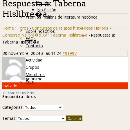
Respuesta a: Taberna
Ficción
No ficción
Hislibre�a
Premios Hislibris de literatura histórica
Info
Home
›
Foros
›
Concursos de relatos hist�ricos Hislibris
›
Sobre nosotros
Concurso hislibre�o XV
›
Taberna Hislibre�a
›
Respuesta a:
FAQs
Taberna Hislibre�a
Contacto
Hislibreños
30 noviembre, 2024 a las 11:24
#91997
Actividad
Grupos
Miembros
Anónimo
Foro
Invitado
Encuentra libros
Categorías
Temas