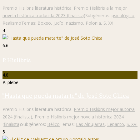
Premio Hislibris literatura histórica:
Premio Hislibris a la mejor
novela histórica traducida 2023 (finalista)
Subgéneros:
psicológico
,
Realismo
Temas:
Boxeo
,
judío
,
nazismo
,
Polonia
,
S. XX
4
6.6
P. Hislibris
4.8
P. plebe
"Hasta que pueda matarte" de José Soto Chica
Premio Hislibris literatura histórica:
Premio Hislibris mejor autor/a
2024 (finalista)
,
Premio Hislibris mejor novela histórica 2024
(finalista)
Subgéneros:
Bélico
Temas:
Las Alpujarras
,
Lepanto
,
S. XVI
5